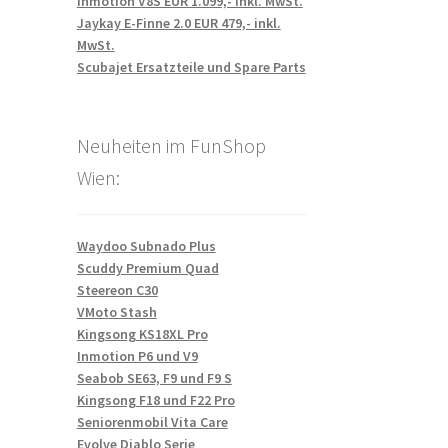
Inmotion V8S EUR 1.099,- inkl. MwSt.
Jaykay E-Finne 2.0 EUR 479,- inkl.
MwSt.
Scubajet Ersatzteile und Spare Parts
Neuheiten im FunShop
Wien:
Waydoo Subnado Plus
Scuddy Premium Quad
Steereon C30
VMoto Stash
Kingsong KS18XL Pro
Inmotion P6 und V9
Seabob SE63, F9 und F9 S
Kingsong F18 und F22 Pro
Seniorenmobil Vita Care
Evolve Diablo Serie