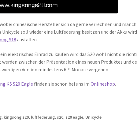
 wobei chinesische Hersteller sich da gerne verrechnen und manc
Unicycle soll wieder eine Luftfederung besitzen und der Akku wir
ong S18
ausfallen.
ein elektrisches Einrad zu kaufen wird das S20 wohl nicht die richt
at werden zwischen der Präsentation eines neuen Produktes und de
fswürdigen Version mindestens 6-9 Monate vergehen.
ng KS S20 Eagle
finden sie schon bei uns im
Onlineshop
.
g
,
kingsong s20
,
luftfederung
,
s20
,
s20 eagle
,
Unicycle