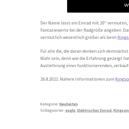
Der Name lässt ein Einrad mit 20″ vermuten,
Fantasiewerte bei der Radgröße angeben. Das 
vermutlich wesentlich größer als beim
Kings
Für alle die, die daran denken sich demnächst 
Wahl sein, denn wie die Erfahrung gezeigt h
Auslieferung einer funktionierenden, verkau
26.8.2021: Nähere Informationen zum
Kingso
Kategorie:
Neuheiten
Schlagwörter:
eagle
,
Elektrisches Einrad
,
Kingson