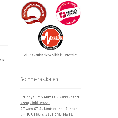
Bei uns kaufen sie wirklich in Österreich!
en:
Sommeraktionen
Scuddy Slim V4 um EUR 2.099,- statt
2.590,- inkl. MwSt.
E-Twow GT SL Limited inkl. Blinker
um EUR 999,- statt 1.049,- MwSt.