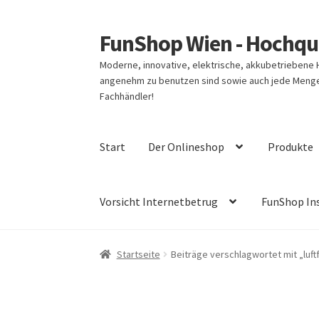
FunShop Wien - Hochqua
Zur
Zum
Navigation
Inhalt
Moderne, innovative, elektrische, akkubetriebene
springen
springen
angenehm zu benutzen sind sowie auch jede Menge 
Fachhändler!
Start
Der Onlineshop
Produkte
Vorsicht Internetbetrug
FunShop In
Startseite
Beiträge verschlagwortet mit „luf