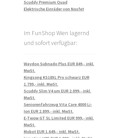
Scuddy Premium Quad
Elektrische Einräder von Nosfet
Im FunShop Wien lagernd
und sofort verfügbar:
Waydoo Subnado Plus EUR 849,- inkl.
MwSt.
Kingsong KS18XL Pro schwarz EUR
1.799,- inkl. MwSt.
Scuddy Slim V4 um EUR 2.099,- inkl.
MwSt.
Seniorenfahrzeug Vita Care 4000 Li-
Ion EUR 2.899,- inkl. MwSt.
E-Twow GT SL Limited EUR 999,- inkl.
MwSt.
Mobot EUR 1.649,- inkl. MwSt.