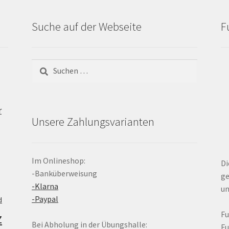
Suche auf der Webseite
F
Suchen
nach:
r
Unsere Zahlungsvarianten
Im Onlineshop:
Di
-Banküberweisung
ge
-Klarna
un
-Paypal
d
z
F
Bei Abholung in der Übungshalle:
F