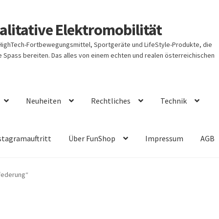
litative Elektromobilität
 HighTech-Fortbewegungsmittel, Sportgeräte und LifeStyle-Produkte, die
Spass bereiten. Das alles von einem echten und realen österreichischen
Neuheiten
Rechtliches
Technik
stagramauftritt
Über FunShop
Impressum
AGB
tfederung“