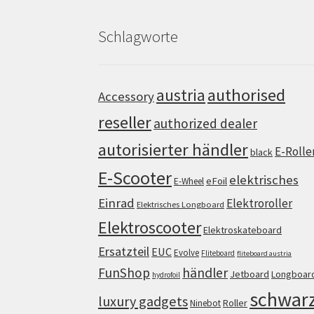
Schlagworte
authorised
austria
Accessory
reseller
authorized dealer
autorisierter händler
E-Rolle
black
E-Scooter
elektrisches
eFoil
E-Wheel
Einrad
Elektroroller
Elektrisches Longboard
Elektroscooter
Elektroskateboard
Ersatzteil
EUC
Evolve
Fliteboard
fliteboard austria
FunShop
händler
Jetboard
Longboar
hydrofoil
schwar
luxury gadgets
Roller
Ninebot