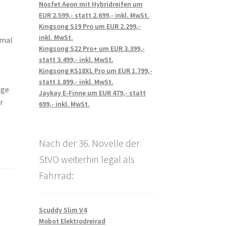
Nosfet Aeon mit Hybridreifen um
EUR 2.599,- statt 2.699,- inkl. MwSt.
Kingsong S19 Pro um EUR 2.299,-
inkl. MwSt.
hmal
Kingsong S22 Pro+ um EUR 3.399,-
d
statt 3.499,- inkl. MwSt.
Kingsong KS18XL Pro um EUR 1.799,-
statt 1.899,- inkl. MwSt.
ige
Jaykay E-Finne um EUR 479,- statt
r
699,- inkl. MwSt.
Nach der 36. Novelle der
StVO weiterhin legal als
Fahrrad:
Scuddy Slim V4
Mobot Elektrodreirad