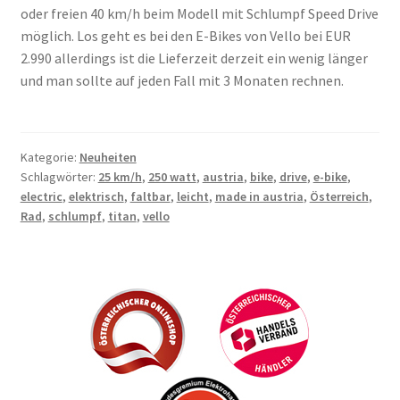
oder freien 40 km/h beim Modell mit Schlumpf Speed Drive
möglich. Los geht es bei den E-Bikes von Vello bei EUR
2.990 allerdings ist die Lieferzeit derzeit ein wenig länger
und man sollte auf jeden Fall mit 3 Monaten rechnen.
Kategorie:
Neuheiten
Schlagwörter:
25 km/h
,
250 watt
,
austria
,
bike
,
drive
,
e-bike
,
electric
,
elektrisch
,
faltbar
,
leicht
,
made in austria
,
Österreich
,
Rad
,
schlumpf
,
titan
,
vello