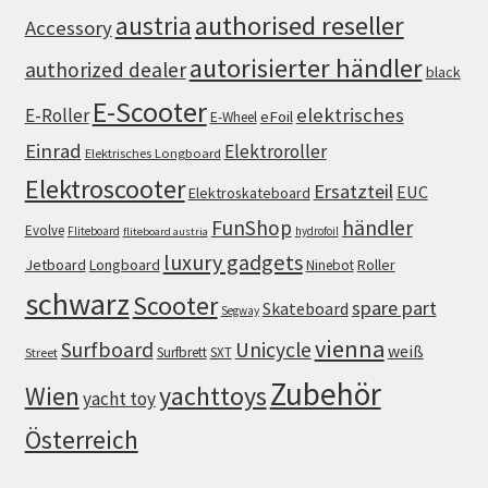
authorised reseller
austria
Accessory
autorisierter händler
authorized dealer
black
E-Scooter
elektrisches
E-Roller
eFoil
E-Wheel
Einrad
Elektroroller
Elektrisches Longboard
Elektroscooter
Ersatzteil
EUC
Elektroskateboard
FunShop
händler
Evolve
Fliteboard
hydrofoil
fliteboard austria
luxury gadgets
Jetboard
Longboard
Roller
Ninebot
schwarz
Scooter
spare part
Skateboard
Segway
vienna
Surfboard
Unicycle
weiß
Surfbrett
SXT
Street
Zubehör
Wien
yachttoys
yacht toy
Österreich