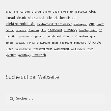
efoil
e-bike
E-Scooter
Carbon
dreirad
e-foil
akku
bike
e-mobilität
elektrisch
Einrad
Elektrisches Einrad
electric
elektromobilität
euc
elektromobilität am wasser
Evolve
elektroquad
FunShop
fliteboard
fahrrad
fahrzeug
flite
FunShop Wien
Firewheel
GT
Kingsong
Onewheel
Ninebot
Inmotion
Longboard
quad
jetboard
Unicycle
Segway
Surfboard
Skateboard
sup board
schnee
serie 2
spass
wassersport
urban
Wasserfahrzeug
Wien
wasserfahrrad
weihnachten
Österreich
yachttoys
yachttoy
Suche auf der Webseite
Suchen
nach: