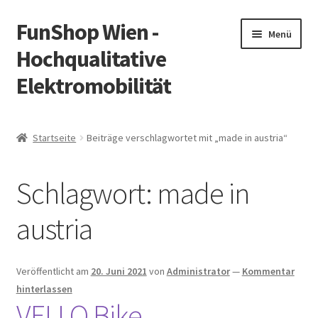
FunShop Wien -
Zur
Zum
Menü
Navigation
Inhalt
Hochqualitative
springen
springen
Elektromobilität
Unterm
Zum Onlineshop
öffnen
Startseite
Beiträge verschlagwortet mit „made in austria“
Unterm
Informationen zur Rechtslage in Österreich
öffnen
Schlagwort:
made in
Unterm
Vorsicht Internetbetrug
öffnen
austria
Unterm
Über FunShop
öffnen
Impressum
Veröffentlicht am
20. Juni 2021
von
Administrator
—
Kommentar
hinterlassen
VELLO Bike
Zum Onlineshop in der Web Version