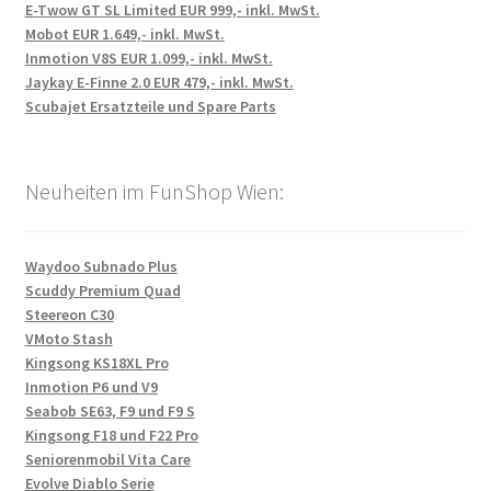
E-Twow GT SL Limited EUR 999,- inkl. MwSt.
Mobot EUR 1.649,- inkl. MwSt.
Inmotion V8S EUR 1.099,- inkl. MwSt.
Jaykay E-Finne 2.0 EUR 479,- inkl. MwSt.
Scubajet Ersatzteile und Spare Parts
Neuheiten im FunShop Wien:
Waydoo Subnado Plus
Scuddy Premium Quad
Steereon C30
VMoto Stash
Kingsong KS18XL Pro
Inmotion P6 und V9
Seabob SE63, F9 und F9 S
Kingsong F18 und F22 Pro
Seniorenmobil Vita Care
Evolve Diablo Serie