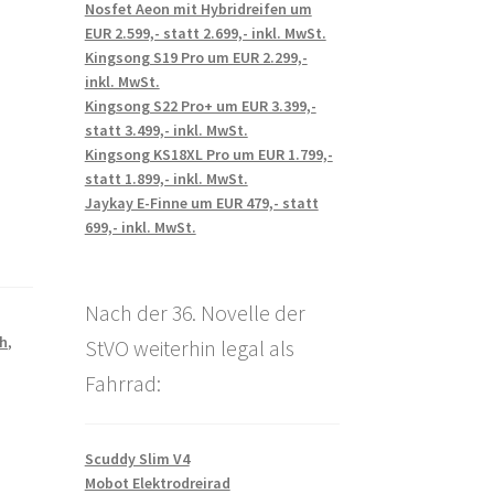
Nosfet Aeon mit Hybridreifen um
EUR 2.599,- statt 2.699,- inkl. MwSt.
Kingsong S19 Pro um EUR 2.299,-
inkl. MwSt.
Kingsong S22 Pro+ um EUR 3.399,-
statt 3.499,- inkl. MwSt.
Kingsong KS18XL Pro um EUR 1.799,-
statt 1.899,- inkl. MwSt.
Jaykay E-Finne um EUR 479,- statt
699,- inkl. MwSt.
Nach der 36. Novelle der
ch
,
StVO weiterhin legal als
Fahrrad:
Scuddy Slim V4
Mobot Elektrodreirad