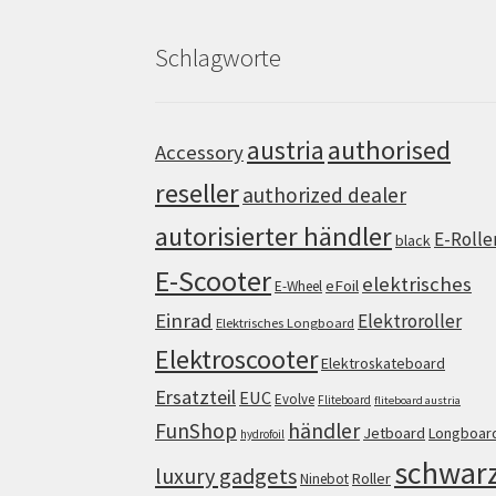
Schlagworte
authorised
austria
Accessory
reseller
authorized dealer
autorisierter händler
E-Rolle
black
E-Scooter
elektrisches
eFoil
E-Wheel
Einrad
Elektroroller
Elektrisches Longboard
Elektroscooter
Elektroskateboard
Ersatzteil
EUC
Evolve
Fliteboard
fliteboard austria
FunShop
händler
Jetboard
Longboar
hydrofoil
schwar
luxury gadgets
Roller
Ninebot