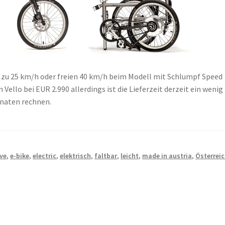
s zu 25 km/h oder freien 40 km/h beim Modell mit Schlumpf Speed
 Vello bei EUR 2.990 allerdings ist die Lieferzeit derzeit ein wenig
onaten rechnen.
ive
,
e-bike
,
electric
,
elektrisch
,
faltbar
,
leicht
,
made in austria
,
Österrei