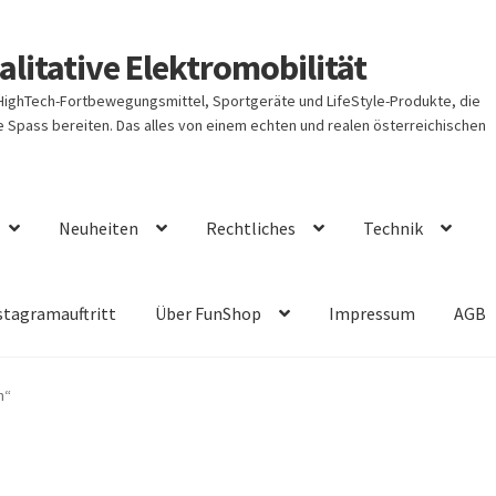
litative Elektromobilität
 HighTech-Fortbewegungsmittel, Sportgeräte und LifeStyle-Produkte, die
Spass bereiten. Das alles von einem echten und realen österreichischen
Neuheiten
Rechtliches
Technik
stagramauftritt
Über FunShop
Impressum
AGB
n“