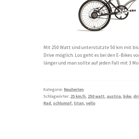
Mit 250 Watt sind unterstützte 50 km mit bi
Drive möglich. Los geht es bei den E-Bikes von
länger und man sollte auf jeden Fall mit 3 M
Kategorie:
Neuheiten
Schlagwörter:
25 km/h
,
250 watt
,
austria
,
bike
,
dr
Rad
,
schlumpf
,
titan
,
vello