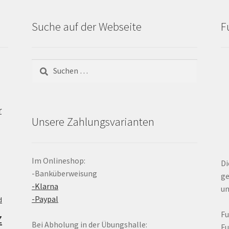
Suche auf der Webseite
F
Suchen
nach:
r
Unsere Zahlungsvarianten
Im Onlineshop:
Di
-Banküberweisung
ge
-Klarna
un
-Paypal
d
z
F
Bei Abholung in der Übungshalle:
F