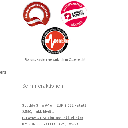
Bei uns kaufen sie wirklich in Österreich!
wird
Sommeraktionen
Scuddy Slim V4 um EUR 2.099,- statt
2.590,- inkl. MwSt.
E-Twow GT SL Limited inkl. Blinker
um EUR 999,- statt 1.049,- MwSt.