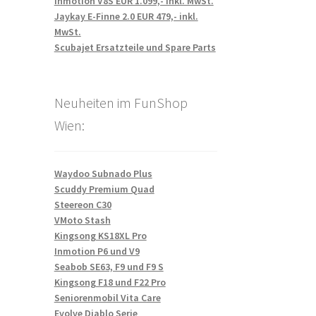
Inmotion V8S EUR 1.099,- inkl. MwSt.
Jaykay E-Finne 2.0 EUR 479,- inkl.
MwSt.
Scubajet Ersatzteile und Spare Parts
Neuheiten im FunShop
Wien:
Waydoo Subnado Plus
Scuddy Premium Quad
Steereon C30
VMoto Stash
Kingsong KS18XL Pro
Inmotion P6 und V9
Seabob SE63, F9 und F9 S
Kingsong F18 und F22 Pro
Seniorenmobil Vita Care
Evolve Diablo Serie