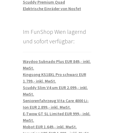
Scuddy Premium Quad
Elektrische Einräder von Nosfet
Im FunShop Wien lagernd
und sofort verfügbar:
Waydoo Subnado Plus EUR 849,- inkl.
MwSt.
Kingsong KS18XL Pro schwarz EUR
1.799,- inkl. MwSt.
Scuddy Slim V4 um EUR 2.099,- inkl.
MwSt.
Seniorenfahrzeug Vita Care 4000 Li-
Ion EUR 2.899,- inkl. MwSt.
E-Twow GT SL Limited EUR 999,- inkl.
MwSt.
Mobot EUR 1.649,- inkl. MwSt.