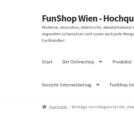
FunShop Wien - Hochqua
Zur
Zum
Navigation
Inhalt
Moderne, innovative, elektrische, akkubetriebene
springen
springen
angenehm zu benutzen sind sowie auch jede Menge 
Fachhändler!
Start
Der Onlineshop
Produkte
Vorsicht Internetbetrug
FunShop In
Startseite
Beiträge verschlagwortet mit „tita