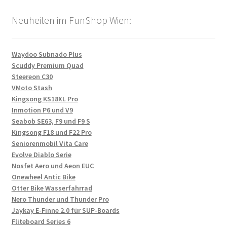
Neuheiten im FunShop Wien:
Waydoo Subnado Plus
Scuddy Premium Quad
Steereon C30
VMoto Stash
Kingsong KS18XL Pro
Inmotion P6 und V9
Seabob SE63, F9 und F9 S
Kingsong F18 und F22 Pro
Seniorenmobil Vita Care
Evolve Diablo Serie
Nosfet Aero und Aeon EUC
Onewheel Antic Bike
Otter Bike Wasserfahrrad
Nero Thunder und Thunder Pro
Jaykay E-Finne 2.0 für SUP-Boards
Fliteboard Series 6