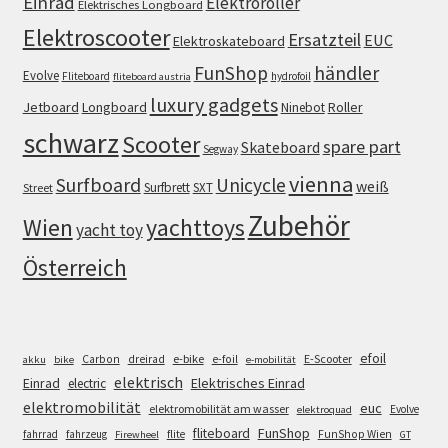
Einrad
Elektroroller
Elektrisches Longboard
Elektroscooter
Ersatzteil
EUC
Elektroskateboard
FunShop
händler
Evolve
Fliteboard
hydrofoil
fliteboard austria
luxury gadgets
Jetboard
Longboard
Roller
Ninebot
schwarz
Scooter
spare part
Skateboard
Segway
vienna
Surfboard
Unicycle
weiß
Surfbrett
SXT
Street
Zubehör
Wien
yachttoys
yacht toy
Österreich
efoil
e-bike
E-Scooter
Carbon
dreirad
e-foil
akku
bike
e-mobilität
elektrisch
Einrad
Elektrisches Einrad
electric
elektromobilität
euc
elektromobilität am wasser
Evolve
elektroquad
FunShop
fliteboard
fahrrad
fahrzeug
flite
FunShop Wien
Firewheel
GT