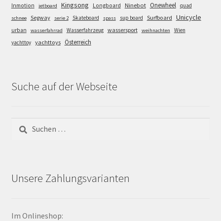
Kingsong
Onewheel
Ninebot
Inmotion
Longboard
quad
jetboard
Unicycle
Segway
Surfboard
Skateboard
sup board
schnee
serie 2
spass
wassersport
urban
Wasserfahrzeug
Wien
wasserfahrrad
weihnachten
Österreich
yachttoys
yachttoy
Suche auf der Webseite
Suchen
nach:
Unsere Zahlungsvarianten
Im Onlineshop: