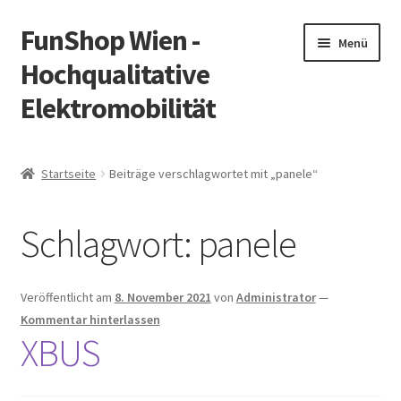
FunShop Wien -
Zur
Zum
Menü
Navigation
Inhalt
Hochqualitative
springen
springen
Elektromobilität
Unterm
Zum Onlineshop
öffnen
Startseite
Beiträge verschlagwortet mit „panele“
Unterm
Informationen zur Rechtslage in Österreich
öffnen
Schlagwort:
panele
Unterm
Vorsicht Internetbetrug
öffnen
Unterm
Über FunShop
Veröffentlicht am
8. November 2021
von
Administrator
—
öffnen
Kommentar hinterlassen
Impressum
XBUS
Zum Onlineshop in der Web Version