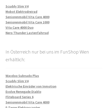
Scuddy Slim V4
Mobot Elektrodreirad
Seniorenmobil Vita Care 4000
Seniorenmobil Vita Care 1000
Vita Care 4000 Duo
Nero Thunder Lastenfahrrad
In Österreich nur bei uns im FunShop Wien
erhältlich:
Waydoo Subnado Plus
Scuddy Slim V4
Elektrische Einräder von Inmotion
Evolve Renegade Diablo
Fliteboard Series 6
Seniorenmobil Vita Care 4000
E-Twow Elektroscooter