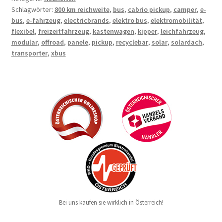
Schlagwörter:
800 km reichweite
,
bus
,
cabrio pickup
,
camper
,
e-
bus
,
e-fahrzeug
,
electricbrands
,
elektro bus
,
elektromobilität
,
flexibel
,
freizeitfahrzeug
,
kastenwagen
,
kipper
,
leichfahrzeug
,
modular
,
offroad
,
panele
,
pickup
,
recyclebar
,
solar
,
solardach
,
transporter
,
xbus
Bei uns kaufen sie wirklich in Österreich!