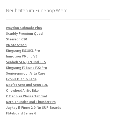
Neuheiten im FunShop Wien:
Waydoo Subnado Plus
Scuddy Premium Quad
Steereon C30
VMoto Stash
Kingsong KS18XL Pro
Inmotion P6 und V9
Seabob SE63, F9 und F9 S
Kingsong F18 und F22 Pro
Seniorenmobil Vita Care
Evolve Diablo Serie
Nosfet Aero und Aeon EUC
Onewheel Antic Bike
Otter Bike Wasserfahrrad
Nero Thunder und Thunder Pro
Jaykay E-Finne 2.0 für SUP-Boards
Fliteboard Series 6