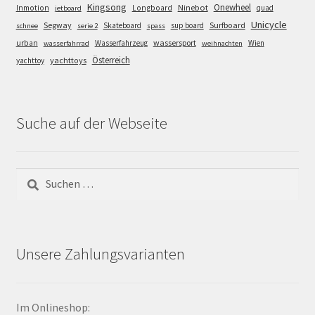
Kingsong
Onewheel
Ninebot
Inmotion
Longboard
quad
jetboard
Unicycle
Segway
Surfboard
Skateboard
sup board
schnee
serie 2
spass
wassersport
urban
Wasserfahrzeug
Wien
wasserfahrrad
weihnachten
Österreich
yachttoys
yachttoy
Suche auf der Webseite
Suchen
nach:
Unsere Zahlungsvarianten
Im Onlineshop: