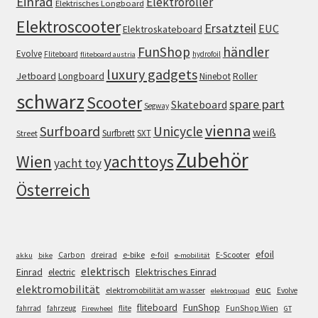
Einrad
Elektroroller
Elektrisches Longboard
Elektroscooter
Ersatzteil
EUC
Elektroskateboard
FunShop
händler
Evolve
Fliteboard
hydrofoil
fliteboard austria
luxury gadgets
Jetboard
Longboard
Roller
Ninebot
schwarz
Scooter
spare part
Skateboard
Segway
vienna
Surfboard
Unicycle
weiß
Surfbrett
SXT
Street
Zubehör
Wien
yachttoys
yacht toy
Österreich
efoil
e-bike
E-Scooter
Carbon
dreirad
e-foil
akku
bike
e-mobilität
elektrisch
Einrad
Elektrisches Einrad
electric
elektromobilität
euc
elektromobilität am wasser
Evolve
elektroquad
FunShop
fliteboard
fahrrad
fahrzeug
flite
FunShop Wien
Firewheel
GT