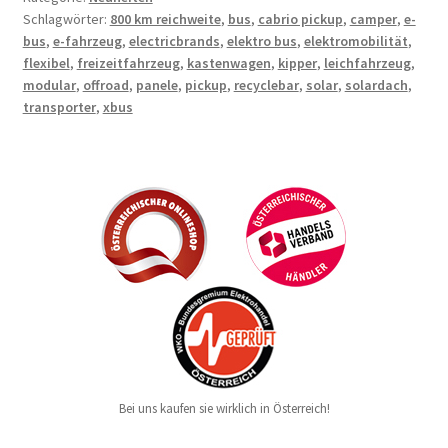
Schlagwörter:
800 km reichweite
,
bus
,
cabrio pickup
,
camper
,
e-
bus
,
e-fahrzeug
,
electricbrands
,
elektro bus
,
elektromobilität
,
flexibel
,
freizeitfahrzeug
,
kastenwagen
,
kipper
,
leichfahrzeug
,
modular
,
offroad
,
panele
,
pickup
,
recyclebar
,
solar
,
solardach
,
transporter
,
xbus
Bei uns kaufen sie wirklich in Österreich!