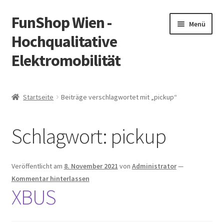
FunShop Wien -
Zur
Zum
Menü
Navigation
Inhalt
Hochqualitative
springen
springen
Elektromobilität
Unterm
Zum Onlineshop
öffnen
Startseite
Beiträge verschlagwortet mit „pickup“
Unterm
Informationen zur Rechtslage in Österreich
öffnen
Schlagwort:
pickup
Unterm
Vorsicht Internetbetrug
öffnen
Unterm
Über FunShop
Veröffentlicht am
8. November 2021
von
Administrator
—
öffnen
Kommentar hinterlassen
Impressum
XBUS
Zum Onlineshop in der Web Version