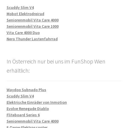
Scuddy Slim V4
Mobot Elektrodreirad
Seniorenmobil Vita Care 4000
Seniorenmobil Vita Care 1000
Vita Care 4000 Duo
Nero Thunder Lastenfahrrad
In Österreich nur bei uns im FunShop Wien
erhältlich:
Waydoo Subnado Plus
Scuddy Slim V4
Elektrische Einräder von Inmotion
Evolve Renegade Diablo
Fliteboard Series 6
Seniorenmobil Vita Care 4000
E-Twow Elektroscooter