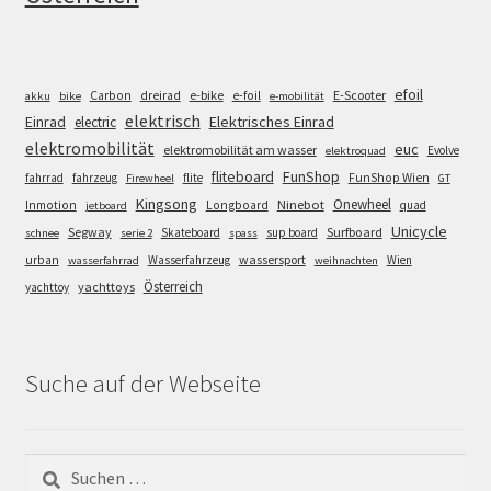
efoil
e-bike
E-Scooter
Carbon
dreirad
e-foil
akku
bike
e-mobilität
elektrisch
Einrad
Elektrisches Einrad
electric
elektromobilität
euc
elektromobilität am wasser
Evolve
elektroquad
FunShop
fliteboard
fahrrad
fahrzeug
flite
FunShop Wien
Firewheel
GT
Kingsong
Onewheel
Ninebot
Inmotion
Longboard
quad
jetboard
Unicycle
Segway
Surfboard
Skateboard
sup board
schnee
serie 2
spass
wassersport
urban
Wasserfahrzeug
Wien
wasserfahrrad
weihnachten
Österreich
yachttoys
yachttoy
Suche auf der Webseite
Suchen