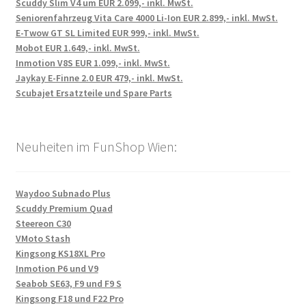
Scuddy Slim V4 um EUR 2.099,- inkl. MwSt.
Seniorenfahrzeug Vita Care 4000 Li-Ion EUR 2.899,- inkl. MwSt.
E-Twow GT SL Limited EUR 999,- inkl. MwSt.
Mobot EUR 1.649,- inkl. MwSt.
Inmotion V8S EUR 1.099,- inkl. MwSt.
Jaykay E-Finne 2.0 EUR 479,- inkl. MwSt.
Scubajet Ersatzteile und Spare Parts
Neuheiten im FunShop Wien:
Waydoo Subnado Plus
Scuddy Premium Quad
Steereon C30
VMoto Stash
Kingsong KS18XL Pro
Inmotion P6 und V9
Seabob SE63, F9 und F9 S
Kingsong F18 und F22 Pro