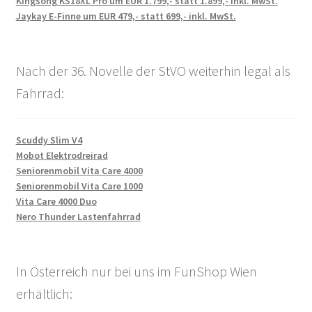
Kingsong KS18XL Pro um EUR 1.799,- statt 1.899,- inkl. MwSt.
Jaykay E-Finne um EUR 479,- statt 699,- inkl. MwSt.
Nach der 36. Novelle der StVO weiterhin legal als
Fahrrad:
Scuddy Slim V4
Mobot Elektrodreirad
Seniorenmobil Vita Care 4000
Seniorenmobil Vita Care 1000
Vita Care 4000 Duo
Nero Thunder Lastenfahrrad
In Österreich nur bei uns im FunShop Wien
erhältlich: