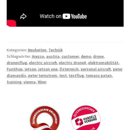
Kategorien:
Neuheiten
,
Technik
Schlagwörter:
Arezzo
,
austria
,
customer
,
demo
,
drone
,
dronenflug
,
electric aircraft
,
electric drone#
,
elektromobilität
,
FunShop
,
jetson
,
jetson one
,
Österreich
,
personal aircraft
,
peter
diamandis
,
peter ternstrom
,
test
,
testflug
,
tomasz patan
,
training
,
vienna
,
Wien