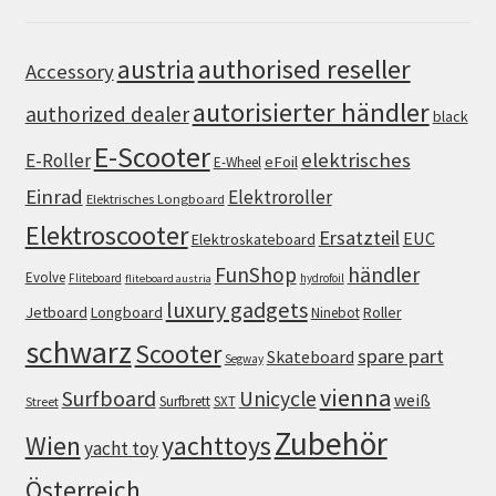
authorised reseller
austria
Accessory
autorisierter händler
authorized dealer
black
E-Scooter
elektrisches
E-Roller
eFoil
E-Wheel
Einrad
Elektroroller
Elektrisches Longboard
Elektroscooter
Ersatzteil
EUC
Elektroskateboard
FunShop
händler
Evolve
Fliteboard
hydrofoil
fliteboard austria
luxury gadgets
Jetboard
Longboard
Roller
Ninebot
schwarz
Scooter
spare part
Skateboard
Segway
vienna
Surfboard
Unicycle
weiß
Surfbrett
SXT
Street
Zubehör
Wien
yachttoys
yacht toy
Österreich