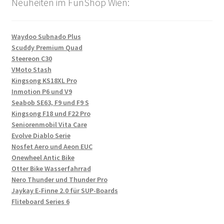
Neuheiten im FunShop Wien:
Waydoo Subnado Plus
Scuddy Premium Quad
Steereon C30
VMoto Stash
Kingsong KS18XL Pro
Inmotion P6 und V9
Seabob SE63, F9 und F9 S
Kingsong F18 und F22 Pro
Seniorenmobil Vita Care
Evolve Diablo Serie
Nosfet Aero und Aeon EUC
Onewheel Antic Bike
Otter Bike Wasserfahrrad
Nero Thunder und Thunder Pro
Jaykay E-Finne 2.0 für SUP-Boards
Fliteboard Series 6