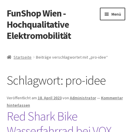
FunShop Wien -
Zur
Zum
Menü
Navigation
Inhalt
Hochqualitative
springen
springen
Elektromobilität
Unterm
Zum Onlineshop
öffnen
Startseite
Beiträge verschlagwortet mit „pro-idee“
Unterm
Informationen zur Rechtslage in Österreich
öffnen
Schlagwort:
pro-idee
Unterm
Vorsicht Internetbetrug
öffnen
Unterm
Über FunShop
Veröffentlicht am
18. April 2023
von
Administrator
—
Kommentar
öffnen
hinterlassen
Impressum
Red Shark Bike
Wasserfahrrad bei VOX
Zum Onlineshop in der Web Version