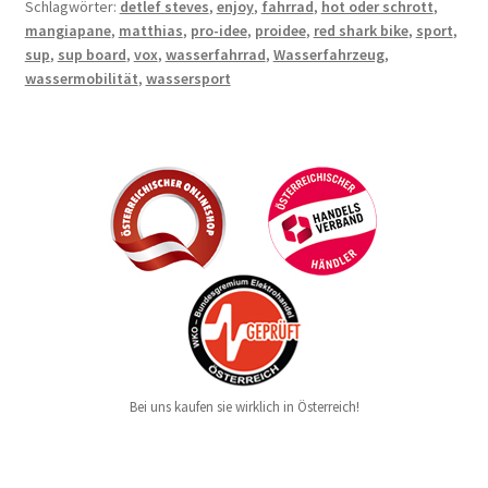
Schlagwörter:
detlef steves
,
enjoy
,
fahrrad
,
hot oder schrott
,
mangiapane
,
matthias
,
pro-idee
,
proidee
,
red shark bike
,
sport
,
sup
,
sup board
,
vox
,
wasserfahrrad
,
Wasserfahrzeug
,
wassermobilität
,
wassersport
Bei uns kaufen sie wirklich in Österreich!