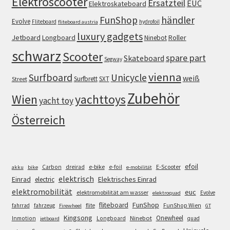
Elektroscooter
Ersatzteil
EUC
Elektroskateboard
FunShop
händler
Evolve
Fliteboard
hydrofoil
fliteboard austria
luxury gadgets
Jetboard
Longboard
Roller
Ninebot
schwarz
Scooter
spare part
Skateboard
Segway
vienna
Surfboard
Unicycle
weiß
Surfbrett
SXT
Street
Zubehör
Wien
yachttoys
yacht toy
Österreich
efoil
e-bike
E-Scooter
Carbon
dreirad
e-foil
akku
bike
e-mobilität
elektrisch
Einrad
Elektrisches Einrad
electric
elektromobilität
euc
elektromobilität am wasser
Evolve
elektroquad
FunShop
fliteboard
fahrrad
fahrzeug
flite
FunShop Wien
Firewheel
GT
Kingsong
Onewheel
Ninebot
Inmotion
Longboard
quad
jetboard