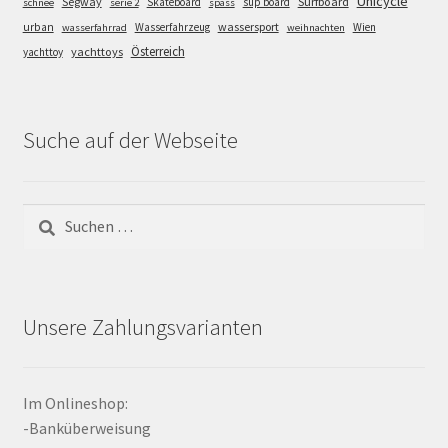
Unicycle
Segway
Surfboard
Skateboard
sup board
schnee
serie 2
spass
wassersport
urban
Wasserfahrzeug
Wien
wasserfahrrad
weihnachten
Österreich
yachttoys
yachttoy
Suche auf der Webseite
Suchen
nach:
Unsere Zahlungsvarianten
Im Onlineshop:
-Banküberweisung