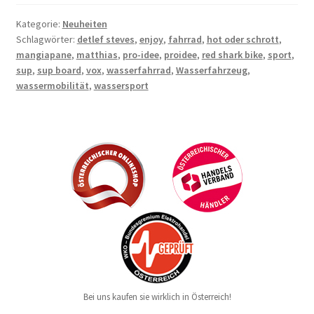
Kategorie:
Neuheiten
Schlagwörter:
detlef steves
,
enjoy
,
fahrrad
,
hot oder schrott
,
mangiapane
,
matthias
,
pro-idee
,
proidee
,
red shark bike
,
sport
,
sup
,
sup board
,
vox
,
wasserfahrrad
,
Wasserfahrzeug
,
wassermobilität
,
wassersport
Bei uns kaufen sie wirklich in Österreich!