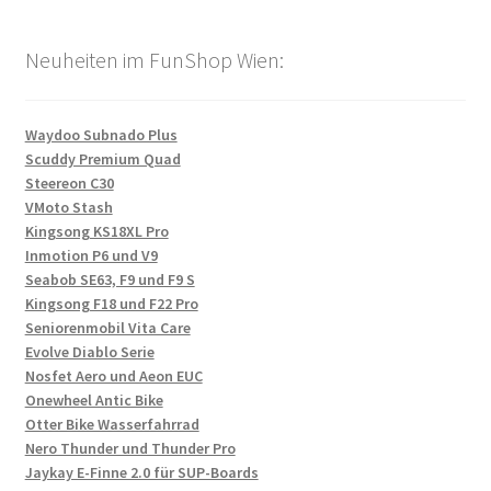
Neuheiten im FunShop Wien:
Waydoo Subnado Plus
Scuddy Premium Quad
Steereon C30
VMoto Stash
Kingsong KS18XL Pro
Inmotion P6 und V9
Seabob SE63, F9 und F9 S
Kingsong F18 und F22 Pro
Seniorenmobil Vita Care
Evolve Diablo Serie
Nosfet Aero und Aeon EUC
Onewheel Antic Bike
Otter Bike Wasserfahrrad
Nero Thunder und Thunder Pro
Jaykay E-Finne 2.0 für SUP-Boards