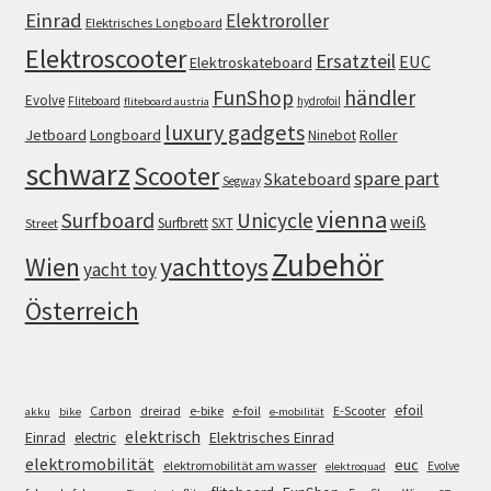
Einrad
Elektroroller
Elektrisches Longboard
Elektroscooter
Ersatzteil
EUC
Elektroskateboard
FunShop
händler
Evolve
Fliteboard
hydrofoil
fliteboard austria
luxury gadgets
Jetboard
Longboard
Roller
Ninebot
schwarz
Scooter
spare part
Skateboard
Segway
vienna
Surfboard
Unicycle
weiß
Surfbrett
SXT
Street
Zubehör
Wien
yachttoys
yacht toy
Österreich
efoil
e-bike
E-Scooter
Carbon
dreirad
e-foil
akku
bike
e-mobilität
elektrisch
Einrad
Elektrisches Einrad
electric
elektromobilität
euc
elektromobilität am wasser
Evolve
elektroquad