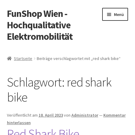
FunShop Wien -
Zur
Zum
Menü
Navigation
Inhalt
Hochqualitative
springen
springen
Elektromobilität
Unterm
Zum Onlineshop
öffnen
Startseite
Beiträge verschlagwortet mit „red shark bike“
Unterm
Informationen zur Rechtslage in Österreich
öffnen
Schlagwort:
red shark
Unterm
Vorsicht Internetbetrug
öffnen
bike
Unterm
Über FunShop
öffnen
Impressum
Veröffentlicht am
18. April 2023
von
Administrator
—
Kommentar
hinterlassen
Red Shark Bike
Zum Onlineshop in der Web Version