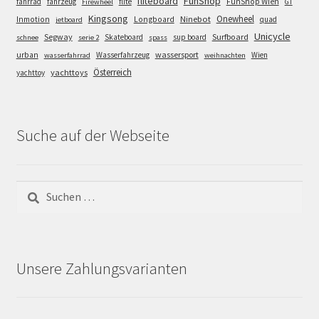
FunShop
fliteboard
fahrrad
fahrzeug
flite
FunShop Wien
Firewheel
GT
Kingsong
Onewheel
Ninebot
Inmotion
Longboard
quad
jetboard
Unicycle
Segway
Surfboard
Skateboard
sup board
schnee
serie 2
spass
wassersport
urban
Wasserfahrzeug
Wien
wasserfahrrad
weihnachten
Österreich
yachttoys
yachttoy
Suche auf der Webseite
Suchen
nach:
Unsere Zahlungsvarianten