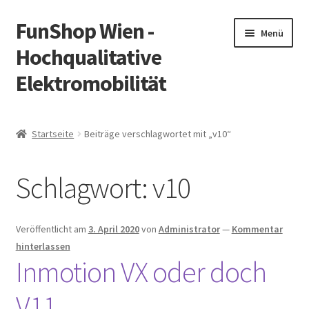
FunShop Wien -
Zur
Zum
Menü
Navigation
Inhalt
Hochqualitative
springen
springen
Elektromobilität
Unterm
Zum Onlineshop
öffnen
Startseite
Beiträge verschlagwortet mit „v10“
Unterm
Informationen zur Rechtslage in Österreich
öffnen
Schlagwort:
v10
Unterm
Vorsicht Internetbetrug
öffnen
Unterm
Über FunShop
Veröffentlicht am
3. April 2020
von
Administrator
—
Kommentar
öffnen
hinterlassen
Impressum
Inmotion VX oder doch
V11
Zum Onlineshop in der Web Version