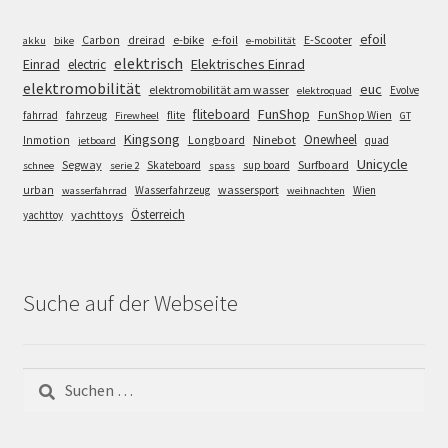
efoil
e-bike
E-Scooter
Carbon
dreirad
e-foil
akku
bike
e-mobilität
elektrisch
Einrad
Elektrisches Einrad
electric
elektromobilität
euc
elektromobilität am wasser
Evolve
elektroquad
FunShop
fliteboard
fahrrad
fahrzeug
flite
FunShop Wien
Firewheel
GT
Kingsong
Onewheel
Ninebot
Inmotion
Longboard
quad
jetboard
Unicycle
Segway
Surfboard
Skateboard
sup board
schnee
serie 2
spass
wassersport
urban
Wasserfahrzeug
Wien
wasserfahrrad
weihnachten
Österreich
yachttoys
yachttoy
Suche auf der Webseite
Suchen
nach: