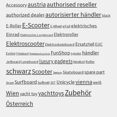
authorised reseller
austria
Accessory
autorisierter händler
authorized dealer
black
E-Scooter
elektrisches
E-Roller
eFoil
E-Wheel
Einrad
Elektroroller
Elektrisches Longboard
Elektroscooter
Ersatzteil
EUC
Elektroskateboard
FunShop
händler
Evolve
Fliteboard
hydrofoil
fliteboard austria
luxury gadgets
Jetboard
Longboard
Roller
Ninebot
schwarz
Scooter
spare part
Skateboard
Segway
vienna
Surfboard
Unicycle
weiß
Surfbrett
SXT
Street
Zubehör
Wien
yachttoys
yacht toy
Österreich