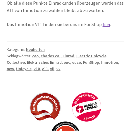
Ob alle diese Punkte Einradkunden überzeugen werden das
V11 von Inmotion zu wählen bleibt ab zu warten.
Das Inmotion V11 finden sie bei uns im FunShop
hier
.
Kategorie:
Neuheiten
Schlagwörter:
ceo
,
charles cai
,
Einrad
,
Electric Unicycle
Collective
,
Elektrisches Einrad
,
euc
,
euco
,
FunShop
,
Inmotion
,
new
,
Unicycle
,
v10
,
v11
,
vii
,
vx