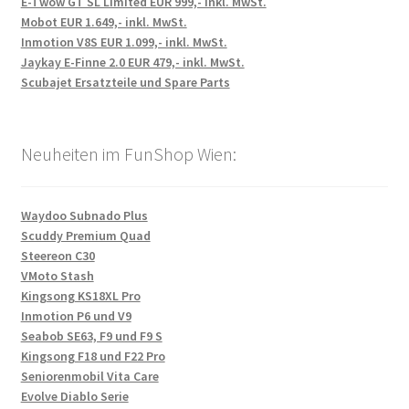
E-Twow GT SL Limited EUR 999,- inkl. MwSt.
Mobot EUR 1.649,- inkl. MwSt.
Inmotion V8S EUR 1.099,- inkl. MwSt.
Jaykay E-Finne 2.0 EUR 479,- inkl. MwSt.
Scubajet Ersatzteile und Spare Parts
Neuheiten im FunShop Wien:
Waydoo Subnado Plus
Scuddy Premium Quad
Steereon C30
VMoto Stash
Kingsong KS18XL Pro
Inmotion P6 und V9
Seabob SE63, F9 und F9 S
Kingsong F18 und F22 Pro
Seniorenmobil Vita Care
Evolve Diablo Serie