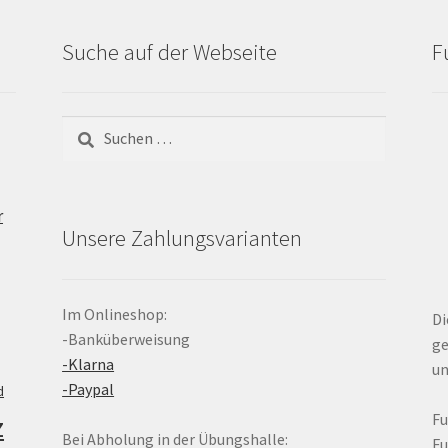
Suche auf der Webseite
F
Suchen
nach:
r
Unsere Zahlungsvarianten
Im Onlineshop:
Di
-Banküberweisung
ge
-Klarna
un
-Paypal
d
z
F
Bei Abholung in der Übungshalle:
F