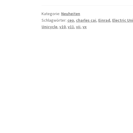
Kategorie:
Neuheiten
Schlagwörter:
ceo
,
charles cai
,
Einrad
,
Electric Un
Unicycle
,
v10
,
v11
,
vii
,
vx