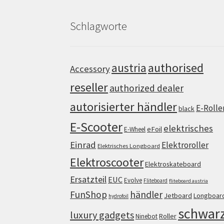
Schlagworte
authorised
austria
Accessory
reseller
authorized dealer
autorisierter händler
E-Rolle
black
E-Scooter
elektrisches
eFoil
E-Wheel
Einrad
Elektroroller
Elektrisches Longboard
Elektroscooter
Elektroskateboard
Ersatzteil
EUC
Evolve
Fliteboard
fliteboard austria
FunShop
händler
Jetboard
Longboar
hydrofoil
schwar
luxury gadgets
Roller
Ninebot