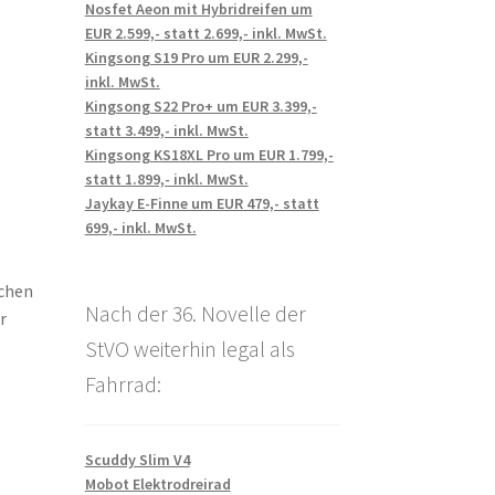
Nosfet Aeon mit Hybridreifen um
EUR 2.599,- statt 2.699,- inkl. MwSt.
Kingsong S19 Pro um EUR 2.299,-
inkl. MwSt.
Kingsong S22 Pro+ um EUR 3.399,-
statt 3.499,- inkl. MwSt.
Kingsong KS18XL Pro um EUR 1.799,-
statt 1.899,- inkl. MwSt.
Jaykay E-Finne um EUR 479,- statt
699,- inkl. MwSt.
schen
Nach der 36. Novelle der
r
StVO weiterhin legal als
Fahrrad:
Scuddy Slim V4
Mobot Elektrodreirad