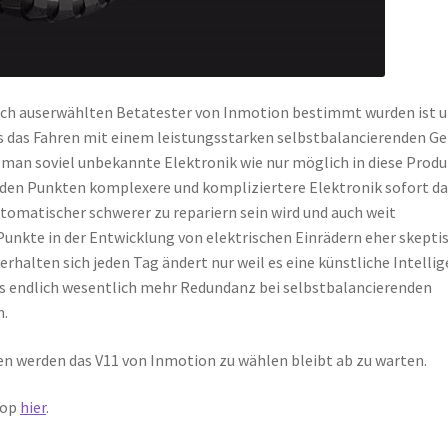
lich auserwählten Betatester von Inmotion bestimmt wurden ist 
dass das Fahren mit einem leistungsstarken selbstbalancierenden Ge
man soviel unbekannte Elektronik wie nur möglich in diese Prod
 den Punkten komplexere und kompliziertere Elektronik sofort d
utomatischer schwerer zu repariern sein wird und auch weit
 Punkte in der Entwicklung von elektrischen Einrädern eher skeptis
rhalten sich jeden Tag ändert nur weil es eine künstliche Intelli
ns endlich wesentlich mehr Redundanz bei selbstbalancierenden
n.
n werden das V11 von Inmotion zu wählen bleibt ab zu warten.
hop
hier
.