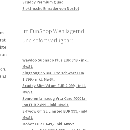
Scuddy Premium Quad
Elektrische Einräder von Nosfet
Im FunShop Wien lagernd
uns
und sofort verfügbar:
rät
ukte
aran
Waydoo Subnado Plus EUR 849,- inkl.
MwSt.
ch.
Kingsong KS18XL Pro schwarz EUR
genz
1.799,- inkl. MwSt.
Scuddy Slim V4 um EUR 2.099,- inkl.
MwSt.
Seniorenfahrzeug Vita Care 4000 Li-
Ion EUR 2.899,- inkl. MwSt.
E-Twow GT SL Limited EUR 999,- inkl.
MwSt.
Mobot EUR 1.649,- inkl. MwSt.