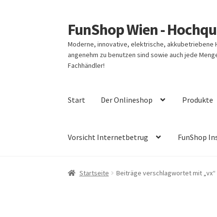
FunShop Wien - Hochqua
Zur
Zum
Navigation
Inhalt
Moderne, innovative, elektrische, akkubetriebene
springen
springen
angenehm zu benutzen sind sowie auch jede Menge 
Fachhändler!
Start
Der Onlineshop
Produkte
Vorsicht Internetbetrug
FunShop In
Startseite
Beiträge verschlagwortet mit „vx“