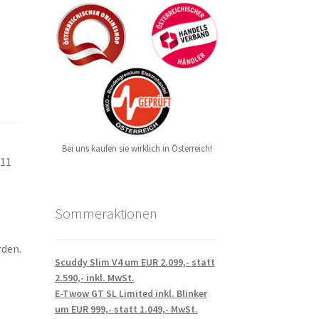
Bei uns kaufen sie wirklich in Österreich!
V11
Sommeraktionen
rden.
Scuddy Slim V4 um EUR 2.099,- statt
2.590,- inkl. MwSt.
E-Twow GT SL Limited inkl. Blinker
um EUR 999,- statt 1.049,- MwSt.