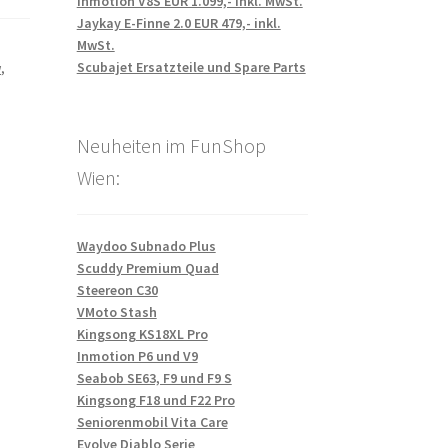
Inmotion V8S EUR 1.099,- inkl. MwSt.
Jaykay E-Finne 2.0 EUR 479,- inkl.
MwSt.
Scubajet Ersatzteile und Spare Parts
w
,
Neuheiten im FunShop
Wien:
Waydoo Subnado Plus
Scuddy Premium Quad
Steereon C30
VMoto Stash
Kingsong KS18XL Pro
Inmotion P6 und V9
Seabob SE63, F9 und F9 S
Kingsong F18 und F22 Pro
Seniorenmobil Vita Care
Evolve Diablo Serie