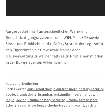
Ausgestattet mit 4 unterschiedlichen Warn- und
Benachrichtigungssystemen über WiFi, Mail, SMS sowie
Sirene und Blinklicht ist das Safety Store in der Lage sofort
den Eigentümer, die Crew sowie Marina oder
Hausverwaltung zu warnen falls es zu Problemen mit den
in der Box gelagerten Akkus kommt.
Kategorie:
Neuheiten
Schlagwörter:
akku schutzbox
,
akku transport
,
battery security
,
boote
,
brandschutz
,
brennbar
,
entzündlich
,
gefahrengut
,
iaqua
,
kevlar
,
lithium battery security
,
lithium safety store
,
schutz
,
security system
,
sicherheitssystem
,
yacht
,
yachten