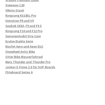
Scuddy Premium Quad
Steereon C30
VMoto Stash
Kingsong KS18XL Pro
Inmotion P6 und V9
Seabob SE63, F9 und F9 S
Kingsong F18 und F22 Pro
Seniorenmobil Vita Care
Evolve Diablo Serie
Nosfet Aero und Aeon EUC
Onewheel Antic Bike
Otter Bike Wasserfahrrad
Nero Thunder und Thunder Pro
Jaykay E-Finne 2.0 für SUP-Boards
Fliteboard Series 6