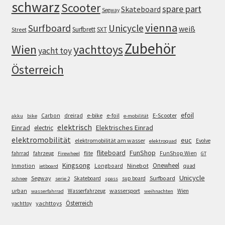
schwarz
Scooter
spare part
Skateboard
Segway
vienna
Surfboard
Unicycle
weiß
Surfbrett
SXT
Street
Zubehör
Wien
yachttoys
yacht toy
Österreich
efoil
e-bike
E-Scooter
Carbon
dreirad
e-foil
akku
bike
e-mobilität
elektrisch
Einrad
Elektrisches Einrad
electric
elektromobilität
euc
elektromobilität am wasser
Evolve
elektroquad
FunShop
fliteboard
fahrrad
fahrzeug
flite
FunShop Wien
Firewheel
GT
Kingsong
Onewheel
Ninebot
Inmotion
Longboard
quad
jetboard
Unicycle
Segway
Surfboard
Skateboard
sup board
schnee
serie 2
spass
wassersport
urban
Wasserfahrzeug
Wien
wasserfahrrad
weihnachten
Österreich
yachttoys
yachttoy