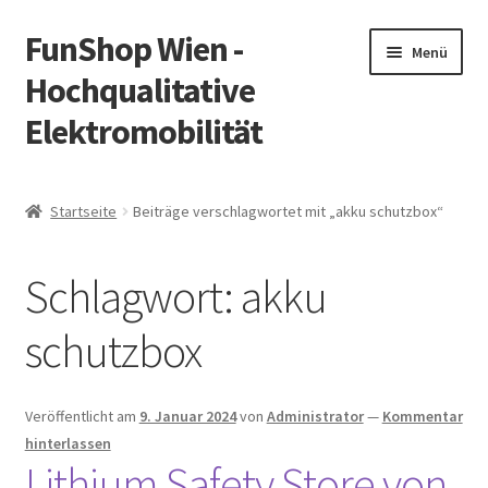
FunShop Wien -
Zur
Zum
Menü
Navigation
Inhalt
Hochqualitative
springen
springen
Elektromobilität
Unterm
Zum Onlineshop
öffnen
Startseite
Beiträge verschlagwortet mit „akku schutzbox“
Unterm
Informationen zur Rechtslage in Österreich
öffnen
Schlagwort:
akku
Unterm
Vorsicht Internetbetrug
öffnen
schutzbox
Unterm
Über FunShop
öffnen
Impressum
Veröffentlicht am
9. Januar 2024
von
Administrator
—
Kommentar
hinterlassen
Lithium Safety Store von
Zum Onlineshop in der Web Version