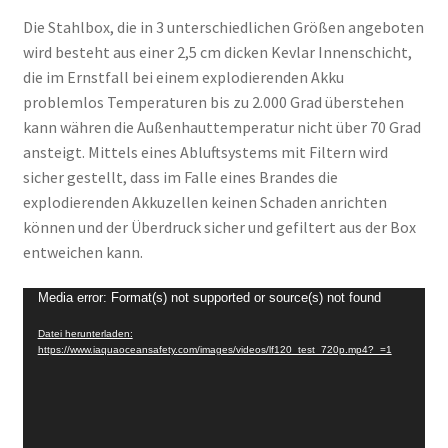
Die Stahlbox, die in 3 unterschiedlichen Größen angeboten
wird besteht aus einer 2,5 cm dicken Kevlar Innenschicht,
die im Ernstfall bei einem explodierenden Akku
problemlos Temperaturen bis zu 2.000 Grad überstehen
kann währen die Außenhauttemperatur nicht über 70 Grad
ansteigt. Mittels eines Abluftsystems mit Filtern wird
sicher gestellt, dass im Falle eines Brandes die
explodierenden Akkuzellen keinen Schaden anrichten
können und der Überdruck sicher und gefiltert aus der Box
entweichen kann.
Video-
Media error: Format(s) not supported or source(s) not found
Player
Datei herunterladen:
https://www.iaquaoceansafety.com/images/videos/lf120_test_720p.mp4?_=1