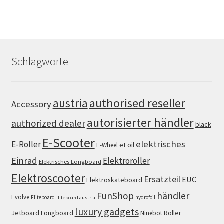
Schlagworte
authorised reseller
austria
Accessory
autorisierter händler
authorized dealer
black
E-Scooter
elektrisches
E-Roller
eFoil
E-Wheel
Einrad
Elektroroller
Elektrisches Longboard
Elektroscooter
Ersatzteil
EUC
Elektroskateboard
FunShop
händler
Evolve
Fliteboard
hydrofoil
fliteboard austria
luxury gadgets
Jetboard
Longboard
Roller
Ninebot