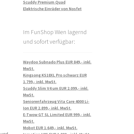
Scuddy Premium Quad
Elektrische Einräder von Nosfet
Im FunShop Wien lagernd
und sofort verfügbar:
Waydoo Subnado Plus EUR 849,- inkl.
MwSt.
Kingsong KS18XL Pro schwarz EUR
1.799,- inkl. MwSt.
Scuddy Slim V4 um EUR 2.099,- inkl.
MwSt.
Seniorenfahrzeug Vita Care 4000 Li-
Ion EUR 2.899,- inkl. MwSt.
E-Twow GT SL Limited EUR 999,- inkl.
MwSt.
Mobot EUR 1.649,- inkl. MwSt.
 und