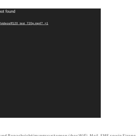
not found
es/videos/lf120_test_720p.mp4?_=1
und Benachrichtigungssystemen über WiFi, Mail, SMS sowie Sirene