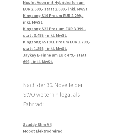
Nosfet Aeon mit Hybridreifen um
EUR 2.599,- statt 2.699,- inkl. MwSt.
Kingsong S19 Pro um EUR 2.299,-
inkl. MwSt.
Kingsong S22 Pro+ um EUR 3.399,-
statt 3.499,- inkl. MwSt.
Kingsong KS18XL Pro um EUR 1.799,-
statt 1.899,- inkl. MwSt.
Jaykay E-Finne um EUR 479,- statt
699,- inkl. MwSt.
Nach der 36. Novelle der
StVO weiterhin legal als
Fahrrad:
Scuddy Slim V4
Mobot Elektrodreirad