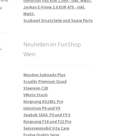
Inmotion V8S EUR 1.099,- inkl. MwSt.
Jaykay E-Finne 2.0 EUR 479,- inkl.
zu
MwSt.
Scubajet Ersatzteile und Spare Parts
Neuheiten im FunShop
t
,
Wien:
Waydoo Subnado Plus
Scuddy Premium Quad
Steereon C30
VMoto Stash
Kingsong KS18XL Pro
Inmotion P6 und V9
Seabob SE63, F9 und F9 S
Kingsong F18 und F22 Pro
Seniorenmobil Vita Care
Evolve Diablo Serie