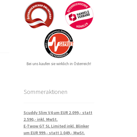
Bei uns kaufen sie wirklich in Österreich!
Sommeraktionen
Scuddy Slim V4 um EUR 2.099,- statt
2.590,- inkl. MwSt.
E-Twow GT SL Limited inkl. Blinker
um EUR 999,- statt 1.049,- MwSt.