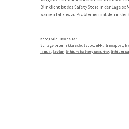
Blinklicht ist das Safety Store in der Lage 
warnen falls es zu Problemen mit den in de
Kategorie:
Neuheiten
Schlagwörter:
akku schutzbox
,
akku transport
,
ba
iaqua
,
kevlar
,
lithium battery security
,
lithium s