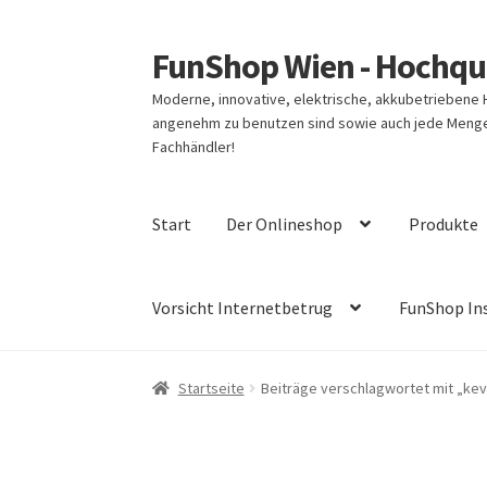
FunShop Wien - Hochqua
Zur
Zum
Navigation
Inhalt
Moderne, innovative, elektrische, akkubetriebene
springen
springen
angenehm zu benutzen sind sowie auch jede Menge 
Fachhändler!
Start
Der Onlineshop
Produkte
Vorsicht Internetbetrug
FunShop In
Startseite
Beiträge verschlagwortet mit „kev