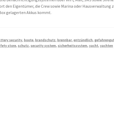
sofort den Eigentümer, die Crew sowie Marina oder Hausverwaltung 
r Box gelagerten Akkus kommt.
ttery security
,
boote
,
brandschutz
,
brennbar
,
entzündlich
,
gefahrengu
afety store
,
schutz
,
security system
,
sicherheitssystem
,
yacht
,
yachten