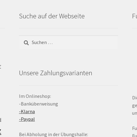
Suche auf der Webseite
F
Suchen
nach:
r
Unsere Zahlungsvarianten
Im Onlineshop:
Di
-Banküberweisung
ge
-Klarna
un
-Paypal
d
z
F
Bei Abholung in der Übungshalle:
F