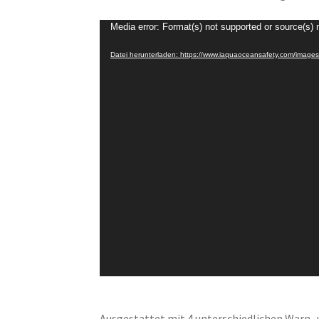
Video-
Media error: Format(s) not supported or source(s) 
Player
Datei herunterladen: https://www.iaquaoceansafety.com/imag
Ausgestattet mit 4 unterschiedlichen Warn- 