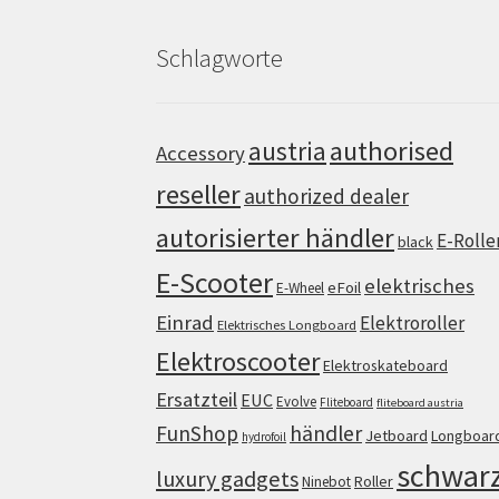
Schlagworte
authorised
austria
Accessory
reseller
authorized dealer
autorisierter händler
E-Rolle
black
E-Scooter
elektrisches
eFoil
E-Wheel
Einrad
Elektroroller
Elektrisches Longboard
Elektroscooter
Elektroskateboard
Ersatzteil
EUC
Evolve
Fliteboard
fliteboard austria
FunShop
händler
Jetboard
Longboar
hydrofoil
schwar
luxury gadgets
Roller
Ninebot