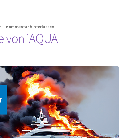
r
—
Kommentar hinterlassen
re von iAQUA