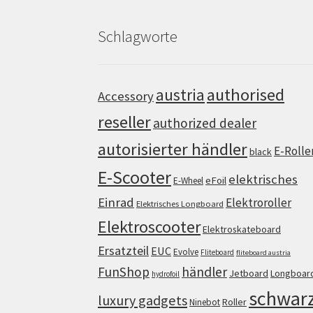
Schlagworte
authorised
austria
Accessory
reseller
authorized dealer
autorisierter händler
E-Rolle
black
E-Scooter
elektrisches
eFoil
E-Wheel
Einrad
Elektroroller
Elektrisches Longboard
Elektroscooter
Elektroskateboard
Ersatzteil
EUC
Evolve
Fliteboard
fliteboard austria
FunShop
händler
Jetboard
Longboar
hydrofoil
schwar
luxury gadgets
Roller
Ninebot