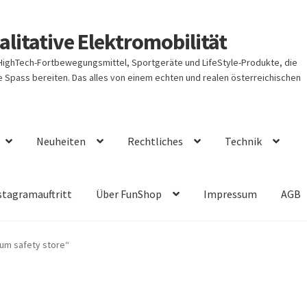
litative Elektromobilität
 HighTech-Fortbewegungsmittel, Sportgeräte und LifeStyle-Produkte, die
Spass bereiten. Das alles von einem echten und realen österreichischen
Neuheiten
Rechtliches
Technik
stagramauftritt
Über FunShop
Impressum
AGB
ium safety store“