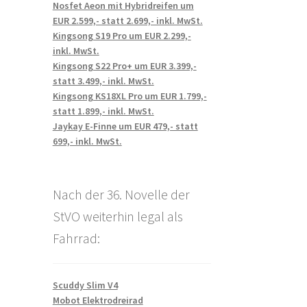
Nosfet Aeon mit Hybridreifen um
EUR 2.599,- statt 2.699,- inkl. MwSt.
Kingsong S19 Pro um EUR 2.299,-
inkl. MwSt.
Kingsong S22 Pro+ um EUR 3.399,-
statt 3.499,- inkl. MwSt.
Kingsong KS18XL Pro um EUR 1.799,-
statt 1.899,- inkl. MwSt.
Jaykay E-Finne um EUR 479,- statt
699,- inkl. MwSt.
Nach der 36. Novelle der
StVO weiterhin legal als
Fahrrad:
Scuddy Slim V4
Mobot Elektrodreirad