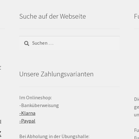
Suche auf der Webseite
F
Suchen
nach:
r
Unsere Zahlungsvarianten
Im Onlineshop:
Di
-Banküberweisung
ge
-Klarna
un
-Paypal
d
z
F
Bei Abholung in der Übungshalle:
F