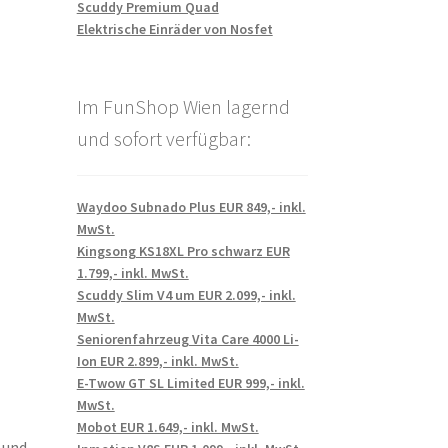
Scuddy Premium Quad
Elektrische Einräder von Nosfet
Im FunShop Wien lagernd
und sofort verfügbar:
Waydoo Subnado Plus EUR 849,- inkl.
MwSt.
Kingsong KS18XL Pro schwarz EUR
1.799,- inkl. MwSt.
Scuddy Slim V4 um EUR 2.099,- inkl.
MwSt.
Seniorenfahrzeug Vita Care 4000 Li-
Ion EUR 2.899,- inkl. MwSt.
E-Twow GT SL Limited EUR 999,- inkl.
MwSt.
Mobot EUR 1.649,- inkl. MwSt.
 und