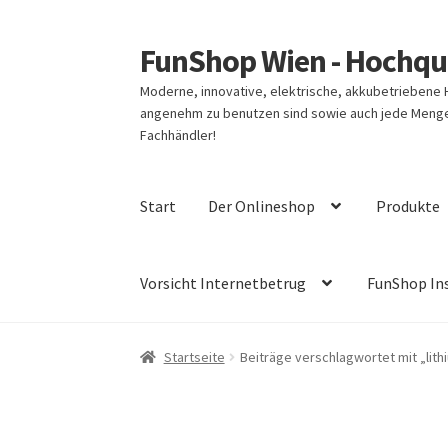
FunShop Wien - Hochqua
Zur
Zum
Navigation
Inhalt
Moderne, innovative, elektrische, akkubetriebene
springen
springen
angenehm zu benutzen sind sowie auch jede Menge 
Fachhändler!
Start
Der Onlineshop
Produkte
Vorsicht Internetbetrug
FunShop In
Startseite
Beiträge verschlagwortet mit „lith