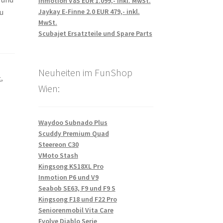
Inmotion V8S EUR 1.099,- inkl. MwSt.
Jaykay E-Finne 2.0 EUR 479,- inkl.
zu
MwSt.
Scubajet Ersatzteile und Spare Parts
Neuheiten im FunShop
t
,
Wien:
Waydoo Subnado Plus
Scuddy Premium Quad
Steereon C30
VMoto Stash
Kingsong KS18XL Pro
Inmotion P6 und V9
Seabob SE63, F9 und F9 S
Kingsong F18 und F22 Pro
Seniorenmobil Vita Care
Evolve Diablo Serie