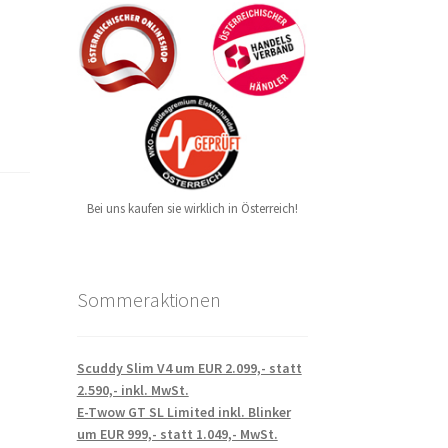
Bei uns kaufen sie wirklich in Österreich!
Sommeraktionen
Scuddy Slim V4 um EUR 2.099,- statt
2.590,- inkl. MwSt.
E-Twow GT SL Limited inkl. Blinker
um EUR 999,- statt 1.049,- MwSt.