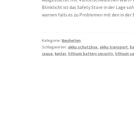
Blinklicht ist das Safety Store in der Lage 
warnen falls es zu Problemen mit den in de
Kategorie:
Neuheiten
Schlagwörter:
akku schutzbox
,
akku transport
,
ba
iaqua
,
kevlar
,
lithium battery security
,
lithium s