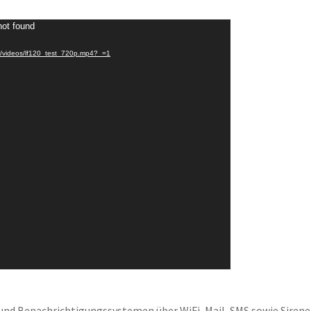
not found
es/videos/lf120_test_720p.mp4?_=1
und Benachrichtigungssystemen über WiFi, Mail, SMS sowie Sirene