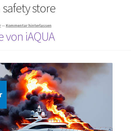
 safety store
r
—
Kommentar hinterlassen
re von iAQUA