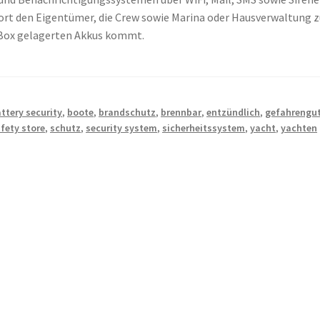
sofort den Eigentümer, die Crew sowie Marina oder Hausverwaltung 
r Box gelagerten Akkus kommt.
ttery security
,
boote
,
brandschutz
,
brennbar
,
entzündlich
,
gefahrengu
afety store
,
schutz
,
security system
,
sicherheitssystem
,
yacht
,
yachten