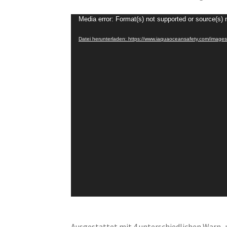
Video-
Media error: Format(s) not supported or source(s) 
Player
Datei herunterladen: https://www.iaquaoceansafety.com/imag
Ausgestattet mit 4 unterschiedlichen Warn- 