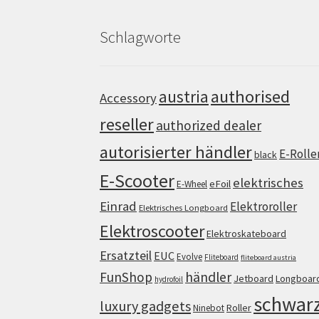
Schlagworte
authorised
austria
Accessory
reseller
authorized dealer
autorisierter händler
E-Rolle
black
E-Scooter
elektrisches
eFoil
E-Wheel
Einrad
Elektroroller
Elektrisches Longboard
Elektroscooter
Elektroskateboard
Ersatzteil
EUC
Evolve
Fliteboard
fliteboard austria
FunShop
händler
Jetboard
Longboar
hydrofoil
schwar
luxury gadgets
Roller
Ninebot