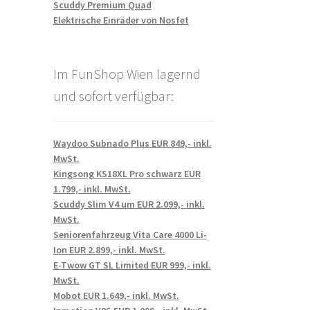
Scuddy Premium Quad
Elektrische Einräder von Nosfet
Im FunShop Wien lagernd
und sofort verfügbar:
Waydoo Subnado Plus EUR 849,- inkl.
MwSt.
Kingsong KS18XL Pro schwarz EUR
1.799,- inkl. MwSt.
Scuddy Slim V4 um EUR 2.099,- inkl.
MwSt.
Seniorenfahrzeug Vita Care 4000 Li-
Ion EUR 2.899,- inkl. MwSt.
E-Twow GT SL Limited EUR 999,- inkl.
MwSt.
Mobot EUR 1.649,- inkl. MwSt.