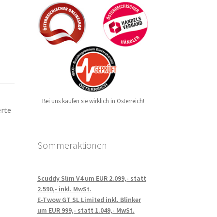
Bei uns kaufen sie wirklich in Österreich!
erte
h
Sommeraktionen
Scuddy Slim V4 um EUR 2.099,- statt
2.590,- inkl. MwSt.
E-Twow GT SL Limited inkl. Blinker
um EUR 999,- statt 1.049,- MwSt.