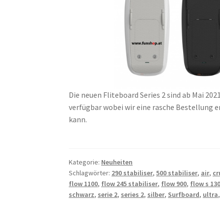
Die neuen Fliteboard Series 2 sind ab Mai 20
verfügbar wobei wir eine rasche Bestellung 
kann.
Kategorie:
Neuheiten
Schlagwörter:
290 stabiliser
,
500 stabiliser
,
air
,
cr
flow 1100
,
flow 245 stabiliser
,
flow 900
,
flow s 13
schwarz
,
serie 2
,
series 2
,
silber
,
Surfboard
,
ultra