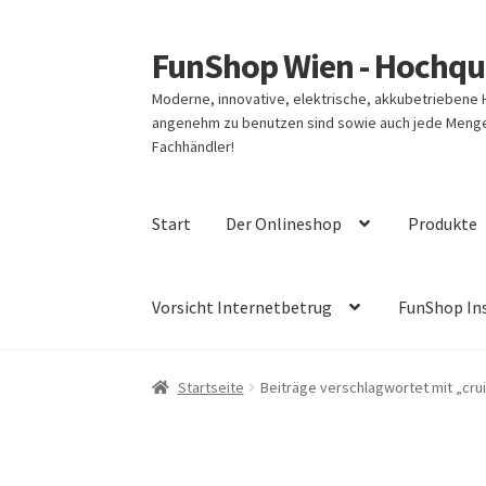
FunShop Wien - Hochqua
Zur
Zum
Navigation
Inhalt
Moderne, innovative, elektrische, akkubetriebene
springen
springen
angenehm zu benutzen sind sowie auch jede Menge 
Fachhändler!
Start
Der Onlineshop
Produkte
Vorsicht Internetbetrug
FunShop In
Startseite
Beiträge verschlagwortet mit „cru