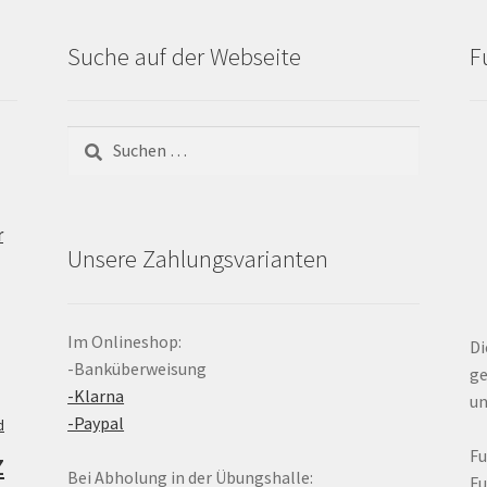
Suche auf der Webseite
F
Suchen
nach:
r
Unsere Zahlungsvarianten
Im Onlineshop:
Di
-Banküberweisung
ge
-Klarna
un
-Paypal
d
z
F
Bei Abholung in der Übungshalle:
F