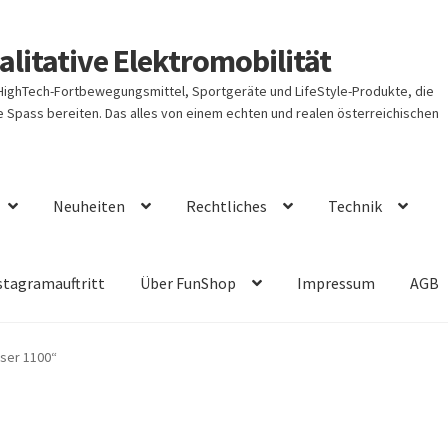
litative Elektromobilität
 HighTech-Fortbewegungsmittel, Sportgeräte und LifeStyle-Produkte, die
Spass bereiten. Das alles von einem echten und realen österreichischen
Neuheiten
Rechtliches
Technik
stagramauftritt
Über FunShop
Impressum
AGB
iser 1100“