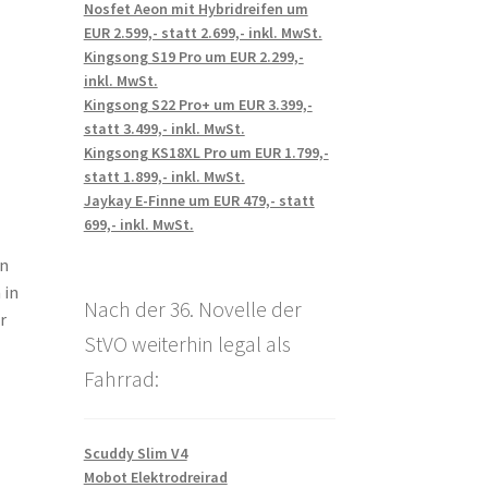
Nosfet Aeon mit Hybridreifen um
EUR 2.599,- statt 2.699,- inkl. MwSt.
Kingsong S19 Pro um EUR 2.299,-
inkl. MwSt.
Kingsong S22 Pro+ um EUR 3.399,-
statt 3.499,- inkl. MwSt.
Kingsong KS18XL Pro um EUR 1.799,-
statt 1.899,- inkl. MwSt.
Jaykay E-Finne um EUR 479,- statt
699,- inkl. MwSt.
un
 in
Nach der 36. Novelle der
r
StVO weiterhin legal als
Fahrrad:
Scuddy Slim V4
Mobot Elektrodreirad