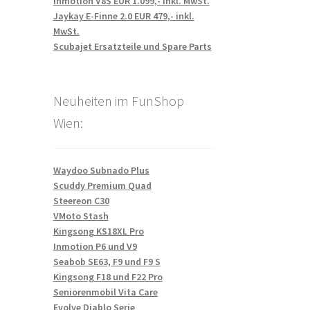
Inmotion V8S EUR 1.099,- inkl. MwSt.
Jaykay E-Finne 2.0 EUR 479,- inkl.
MwSt.
Scubajet Ersatzteile und Spare Parts
Neuheiten im FunShop
Wien:
Waydoo Subnado Plus
Scuddy Premium Quad
Steereon C30
VMoto Stash
Kingsong KS18XL Pro
Inmotion P6 und V9
Seabob SE63, F9 und F9 S
Kingsong F18 und F22 Pro
Seniorenmobil Vita Care
Evolve Diablo Serie