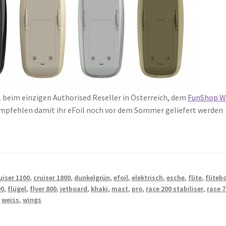
21 beim einzigen Authorised Reseller in Österreich, dem
FunShop W
empfehlen damit ihr eFoil noch vor dem Sommer geliefert werden
uiser 1100
,
cruiser 1800
,
dunkelgrün
,
efoil
,
elektrisch
,
esche
,
flite
,
fliteb
00
,
flügel
,
flyer 800
,
jetboard
,
khaki
,
mast
,
pro
,
race 200 stabiliser
,
race 
,
weiss
,
wings