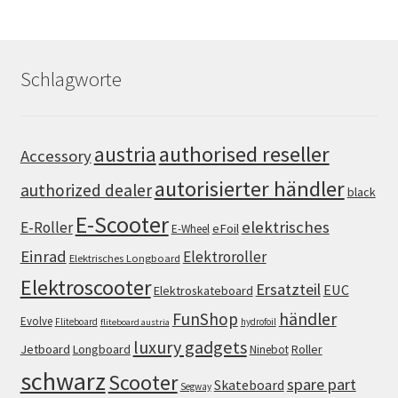
Schlagworte
authorised reseller
austria
Accessory
autorisierter händler
authorized dealer
black
E-Scooter
elektrisches
E-Roller
eFoil
E-Wheel
Einrad
Elektroroller
Elektrisches Longboard
Elektroscooter
Ersatzteil
EUC
Elektroskateboard
FunShop
händler
Evolve
Fliteboard
hydrofoil
fliteboard austria
luxury gadgets
Jetboard
Longboard
Roller
Ninebot
schwarz
Scooter
spare part
Skateboard
Segway