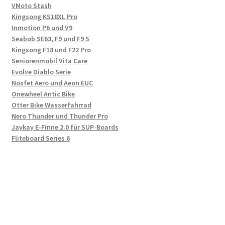
VMoto Stash
Kingsong KS18XL Pro
Inmotion P6 und V9
Seabob SE63, F9 und F9 S
Kingsong F18 und F22 Pro
Seniorenmobil Vita Care
Evolve Diablo Serie
Nosfet Aero und Aeon EUC
Onewheel Antic Bike
Otter Bike Wasserfahrrad
Nero Thunder und Thunder Pro
Jaykay E-Finne 2.0 für SUP-Boards
Fliteboard Series 6