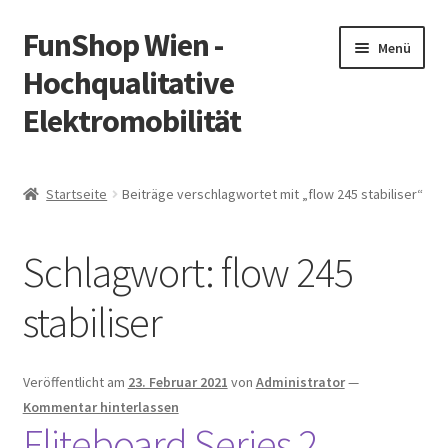
FunShop Wien -
Zur
Zum
Menü
Navigation
Inhalt
Hochqualitative
springen
springen
Elektromobilität
Unterm
Zum Onlineshop
öffnen
Startseite
Beiträge verschlagwortet mit „flow 245 stabiliser“
Unterm
Informationen zur Rechtslage in Österreich
öffnen
Schlagwort:
flow 245
Unterm
Vorsicht Internetbetrug
öffnen
stabiliser
Unterm
Über FunShop
öffnen
Impressum
Veröffentlicht am
23. Februar 2021
von
Administrator
—
Kommentar hinterlassen
Fliteboard Series 2
Zum Onlineshop in der Web Version