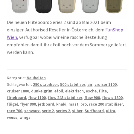
Die neuen Fliteboard Series 2 sind ab Mai 2021 beim
einzigen Authorised Reseller in Österreich, dem
FunShop
Wien
, verfügbar wobei wir eine rasche Bestellung
empfehlen damit ihr eFoil noch vor dem Sommer geliefert
werden kann.
Kategorie:
Neuheiten
Schlagwörter:
290 stabiliser
,
500 stabiliser
,
air
,
cruiser 1100
,
cruiser 1800
,
dunkelgrün
,
efoil
,
elektrisch
,
esche
,
flite
,
fliteboard
,
flow 1100
,
flow 245 stabiliser
,
flow 900
,
flow s 1300
,
flügel
,
flyer 800
,
jetboard
,
khaki
,
mast
,
pro
,
race 200 stabiliser
,
race 700
,
schwarz
,
serie 2
,
series 2
,
silber
,
Surfboard
,
ultra
,
weiss
,
wings