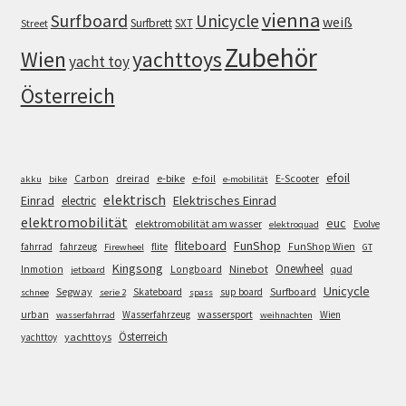
vienna
Surfboard
Unicycle
weiß
Surfbrett
SXT
Street
Zubehör
Wien
yachttoys
yacht toy
Österreich
efoil
e-bike
E-Scooter
Carbon
dreirad
e-foil
akku
bike
e-mobilität
elektrisch
Einrad
Elektrisches Einrad
electric
elektromobilität
euc
elektromobilität am wasser
Evolve
elektroquad
FunShop
fliteboard
fahrrad
fahrzeug
flite
FunShop Wien
Firewheel
GT
Kingsong
Onewheel
Ninebot
Inmotion
Longboard
quad
jetboard
Unicycle
Segway
Surfboard
Skateboard
sup board
schnee
serie 2
spass
wassersport
urban
Wasserfahrzeug
Wien
wasserfahrrad
weihnachten
Österreich
yachttoys
yachttoy