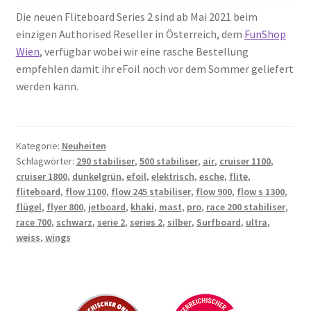
Die neuen Fliteboard Series 2 sind ab Mai 2021 beim
einzigen Authorised Reseller in Österreich, dem
FunShop
Wien
, verfügbar wobei wir eine rasche Bestellung
empfehlen damit ihr eFoil noch vor dem Sommer geliefert
werden kann.
Kategorie:
Neuheiten
Schlagwörter:
290 stabiliser
,
500 stabiliser
,
air
,
cruiser 1100
,
cruiser 1800
,
dunkelgrün
,
efoil
,
elektrisch
,
esche
,
flite
,
fliteboard
,
flow 1100
,
flow 245 stabiliser
,
flow 900
,
flow s 1300
,
flügel
,
flyer 800
,
jetboard
,
khaki
,
mast
,
pro
,
race 200 stabiliser
,
race 700
,
schwarz
,
serie 2
,
series 2
,
silber
,
Surfboard
,
ultra
,
weiss
,
wings