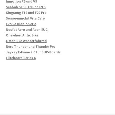
Inmotion P6 und V9
Seabob SE63, F9 und F9 S
Kingsong F18 und F22 Pro
Seniorenmobil Vita Care
Evolve Diablo Serie
Nosfet Aero und Aeon EUC
Onewheel Antic Bike
Otter Bike Wasserfahrrad
Nero Thunder und Thunder Pro
Jaykay E-Finne 2.0 für SUP-Boards
Fliteboard Series 6