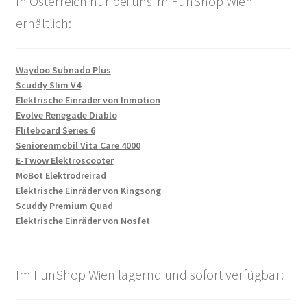
In Österreich nur bei uns im FunShop Wien
erhältlich:
Waydoo Subnado Plus
Scuddy Slim V4
Elektrische Einräder von Inmotion
Evolve Renegade Diablo
Fliteboard Series 6
Seniorenmobil Vita Care 4000
E-Twow Elektroscooter
MoBot Elektrodreirad
Elektrische Einräder von Kingsong
Scuddy Premium Quad
Elektrische Einräder von Nosfet
Im FunShop Wien lagernd und sofort verfügbar: