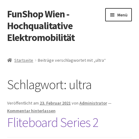
FunShop Wien -
Zur
Zum
Menü
Navigation
Inhalt
Hochqualitative
springen
springen
Elektromobilität
Unterm
Zum Onlineshop
öffnen
Startseite
Beiträge verschlagwortet mit „ultra“
Unterm
Informationen zur Rechtslage in Österreich
öffnen
Schlagwort:
ultra
Unterm
Vorsicht Internetbetrug
öffnen
Unterm
Über FunShop
Veröffentlicht am
23. Februar 2021
von
Administrator
—
öffnen
Kommentar hinterlassen
Impressum
Fliteboard Series 2
Zum Onlineshop in der Web Version