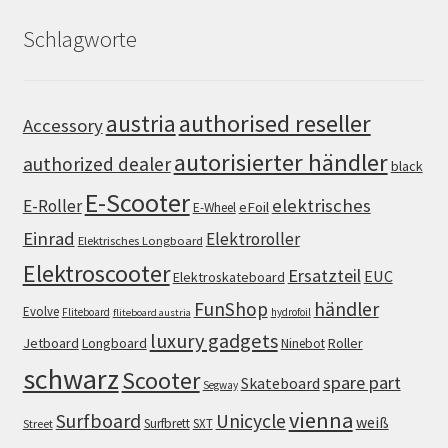
Schlagworte
authorised reseller
austria
Accessory
autorisierter händler
authorized dealer
black
E-Scooter
elektrisches
E-Roller
eFoil
E-Wheel
Einrad
Elektroroller
Elektrisches Longboard
Elektroscooter
Ersatzteil
EUC
Elektroskateboard
FunShop
händler
Evolve
Fliteboard
hydrofoil
fliteboard austria
luxury gadgets
Jetboard
Longboard
Roller
Ninebot
schwarz
Scooter
spare part
Skateboard
Segway
vienna
Surfboard
Unicycle
weiß
Surfbrett
SXT
Street