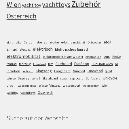
Zubehör
Wien
yachttoys
yacht toy
Österreich
efoil
e-bike
E-Scooter
Carbon
dreirad
e-foil
akku
bike
e-mobilität
elektrisch
Einrad
Elektrisches Einrad
electric
elektromobilität
euc
elektromobilität am wasser
Evolve
elektroquad
FunShop
fliteboard
fahrrad
fahrzeug
flite
FunShop Wien
Firewheel
GT
Kingsong
Onewheel
Ninebot
Inmotion
Longboard
quad
jetboard
Unicycle
Segway
Surfboard
Skateboard
sup board
schnee
serie 2
spass
wassersport
urban
Wasserfahrzeug
Wien
wasserfahrrad
weihnachten
Österreich
yachttoys
yachttoy
Suche auf der Webseite