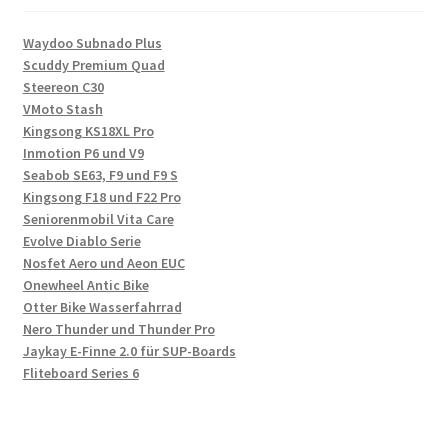
Waydoo Subnado Plus
Scuddy Premium Quad
Steereon C30
VMoto Stash
Kingsong KS18XL Pro
Inmotion P6 und V9
Seabob SE63, F9 und F9 S
Kingsong F18 und F22 Pro
Seniorenmobil Vita Care
Evolve Diablo Serie
Nosfet Aero und Aeon EUC
Onewheel Antic Bike
Otter Bike Wasserfahrrad
Nero Thunder und Thunder Pro
Jaykay E-Finne 2.0 für SUP-Boards
Fliteboard Series 6