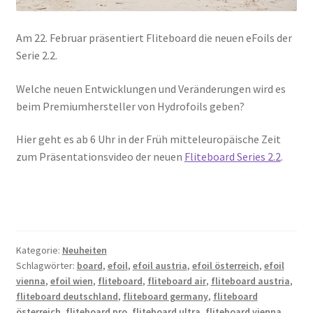
Am 22. Februar präsentiert Fliteboard die neuen eFoils der
Serie 2.2.
Welche neuen Entwicklungen und Veränderungen wird es
beim Premiumhersteller von Hydrofoils geben?
Hier geht es ab 6 Uhr in der Früh mitteleuropäische Zeit
zum Präsentationsvideo der neuen
Fliteboard Series 2.2
.
Kategorie:
Neuheiten
Schlagwörter:
board
,
efoil
,
efoil austria
,
efoil österreich
,
efoil
vienna
,
efoil wien
,
fliteboard
,
fliteboard air
,
fliteboard austria
,
fliteboard deutschland
,
fliteboard germany
,
fliteboard
österreich
,
fliteboard pro
,
fliteboard ultra
,
fliteboard vienna
,