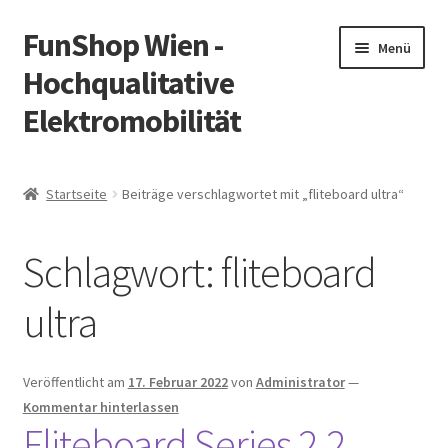
FunShop Wien -
Zur
Zum
Menü
Navigation
Inhalt
Hochqualitative
springen
springen
Elektromobilität
Unterm
Zum Onlineshop
öffnen
Startseite
Beiträge verschlagwortet mit „fliteboard ultra“
Unterm
Informationen zur Rechtslage in Österreich
öffnen
Schlagwort:
fliteboard
Unterm
Vorsicht Internetbetrug
öffnen
ultra
Unterm
Über FunShop
öffnen
Impressum
Veröffentlicht am
17. Februar 2022
von
Administrator
—
Kommentar hinterlassen
Fliteboard Series 2.2
Zum Onlineshop in der Web Version