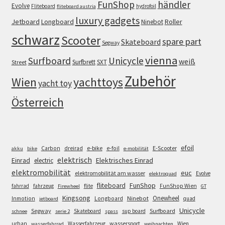
FunShop
händler
Evolve
Fliteboard
hydrofoil
fliteboard austria
luxury gadgets
Jetboard
Longboard
Roller
Ninebot
schwarz
Scooter
spare part
Skateboard
Segway
vienna
Surfboard
Unicycle
weiß
Surfbrett
SXT
Street
Zubehör
Wien
yachttoys
yacht toy
Österreich
efoil
e-bike
E-Scooter
Carbon
dreirad
e-foil
akku
bike
e-mobilität
elektrisch
Einrad
Elektrisches Einrad
electric
elektromobilität
euc
elektromobilität am wasser
Evolve
elektroquad
FunShop
fliteboard
fahrrad
fahrzeug
flite
FunShop Wien
Firewheel
GT
Kingsong
Onewheel
Ninebot
Inmotion
Longboard
quad
jetboard
Unicycle
Segway
Surfboard
Skateboard
sup board
schnee
serie 2
spass
wassersport
urban
Wasserfahrzeug
Wien
wasserfahrrad
weihnachten