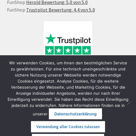
FunShop
Herold Bewertung: 5,0 von 5,0
FunShop
Trustpilot Bewertung: 4,4 von 5,0
Wir verwenden Cookies, um ihnen den bestmöglichen Service
zu gewährleisten. Für eine technisch uneingeschränkte und
sichere Nutzung unserer Webseite werden notwendige
Cookies eingesetzt. Analyse Cookies, für die weitere
Verbesserung der Webseite, und Marketing Cookies, für die
Anzeige individueller Angebote, werden nur nach Ihrer
Einwilligung verwendet. Sie haben das Recht diese Einwilligung
jederzeit zu widerrufen. Nähere Informationen finden sie in
© FunShop Wien - Hochqualitative Elektromobilität 2026
unserer
Datenschutzerklärung
.
Datenschutzerklärung
Erstellt mit WooCommerce
.
Verwendung aller Cookies zulassen