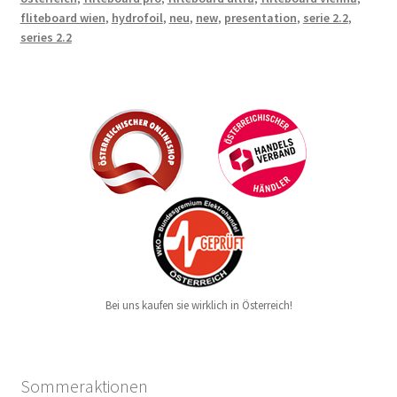
fliteboard wien
,
hydrofoil
,
neu
,
new
,
presentation
,
serie 2.2
,
series 2.2
Bei uns kaufen sie wirklich in Österreich!
Sommeraktionen