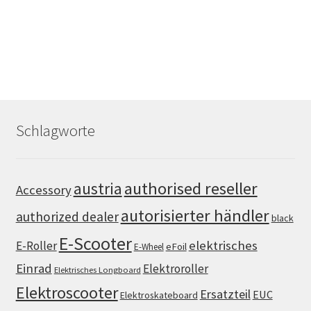
Schlagworte
authorised reseller
austria
Accessory
autorisierter händler
authorized dealer
black
E-Scooter
elektrisches
E-Roller
eFoil
E-Wheel
Einrad
Elektroroller
Elektrisches Longboard
Elektroscooter
Ersatzteil
EUC
Elektroskateboard