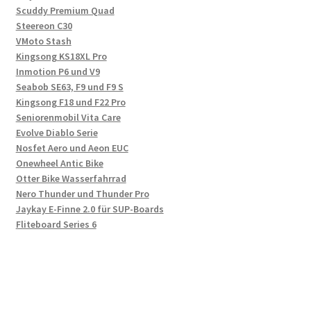
Scuddy Premium Quad
Steereon C30
VMoto Stash
Kingsong KS18XL Pro
Inmotion P6 und V9
Seabob SE63, F9 und F9 S
Kingsong F18 und F22 Pro
Seniorenmobil Vita Care
Evolve Diablo Serie
Nosfet Aero und Aeon EUC
Onewheel Antic Bike
Otter Bike Wasserfahrrad
Nero Thunder und Thunder Pro
Jaykay E-Finne 2.0 für SUP-Boards
Fliteboard Series 6