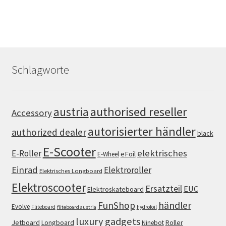
Schlagworte
authorised reseller
austria
Accessory
autorisierter händler
authorized dealer
black
E-Scooter
elektrisches
E-Roller
eFoil
E-Wheel
Einrad
Elektroroller
Elektrisches Longboard
Elektroscooter
Ersatzteil
EUC
Elektroskateboard
FunShop
händler
Evolve
Fliteboard
hydrofoil
fliteboard austria
luxury gadgets
Jetboard
Longboard
Roller
Ninebot