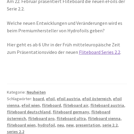
Am 22. Februar präsentiert Fliteboard die neuen eFoils der
Serie 2.2.
Welche neuen Entwicklungen und Veränderungen wird es
beim Premiumhersteller von Hydrofoils geben?
Hier geht es ab 6 Uhr in der Früh mitteleuropäische Zeit
zum Präsentationsvideo der neuen
Fliteboard Series 2.2
.
Kategorie:
Neuheiten
Schlagwörter:
board
,
efoil
,
efoil austria
,
efoil österreich
,
efoil
vienna
,
efoil wien
,
fliteboard
,
fliteboard air
,
fliteboard austria
,
fliteboard deutschland
,
fliteboard germany
,
fliteboard
österreich
,
fliteboard pro
,
fliteboard ultra
,
fliteboard vienna
,
fliteboard wien
,
hydrofoil
,
neu
,
new
,
presentation
,
serie 2.2
,
series 2.2