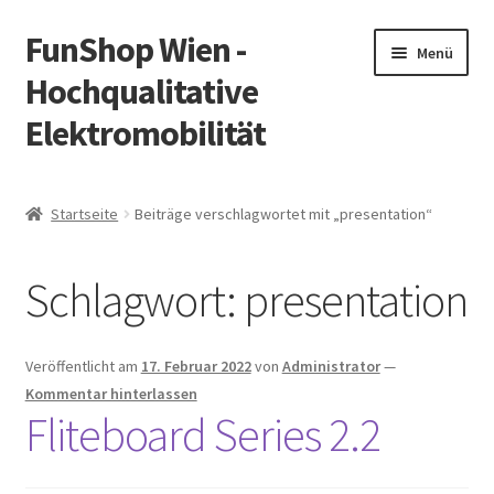
FunShop Wien -
Zur
Zum
Menü
Navigation
Inhalt
Hochqualitative
springen
springen
Elektromobilität
Unterm
Zum Onlineshop
öffnen
Startseite
Beiträge verschlagwortet mit „presentation“
Unterm
Informationen zur Rechtslage in Österreich
öffnen
Schlagwort:
presentation
Unterm
Vorsicht Internetbetrug
öffnen
Unterm
Über FunShop
Veröffentlicht am
17. Februar 2022
von
Administrator
—
öffnen
Kommentar hinterlassen
Impressum
Fliteboard Series 2.2
Zum Onlineshop in der Web Version