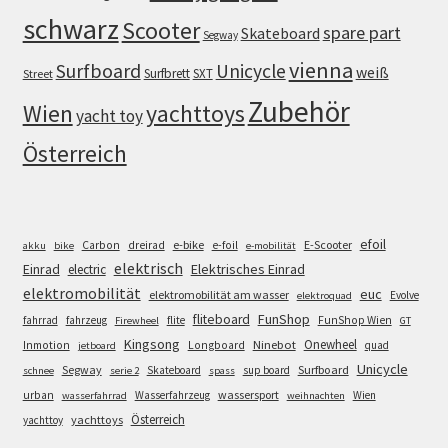
schwarz
Scooter
spare part
Skateboard
Segway
vienna
Surfboard
Unicycle
weiß
Surfbrett
SXT
Street
Zubehör
Wien
yachttoys
yacht toy
Österreich
efoil
e-bike
E-Scooter
Carbon
dreirad
e-foil
akku
bike
e-mobilität
elektrisch
Einrad
Elektrisches Einrad
electric
elektromobilität
euc
elektromobilität am wasser
Evolve
elektroquad
FunShop
fliteboard
fahrrad
fahrzeug
flite
FunShop Wien
Firewheel
GT
Kingsong
Onewheel
Ninebot
Inmotion
Longboard
quad
jetboard
Unicycle
Segway
Surfboard
Skateboard
sup board
schnee
serie 2
spass
wassersport
urban
Wasserfahrzeug
Wien
wasserfahrrad
weihnachten
Österreich
yachttoys
yachttoy