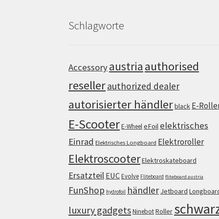
Schlagworte
authorised
austria
Accessory
reseller
authorized dealer
autorisierter händler
E-Rolle
black
E-Scooter
elektrisches
eFoil
E-Wheel
Einrad
Elektroroller
Elektrisches Longboard
Elektroscooter
Elektroskateboard
Ersatzteil
EUC
Evolve
Fliteboard
fliteboard austria
FunShop
händler
Jetboard
Longboar
hydrofoil
schwar
luxury gadgets
Roller
Ninebot