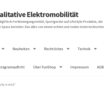
litative Elektromobilität
 HighTech-Fortbewegungsmittel, Sportgeräte und LifeStyle-Produkte, die
Spass bereiten. Das alles von einem echten und realen österreichischen
Neuheiten
Rechtliches
Technik
stagramauftritt
Über FunShop
Impressum
AGB
vity e-m10“