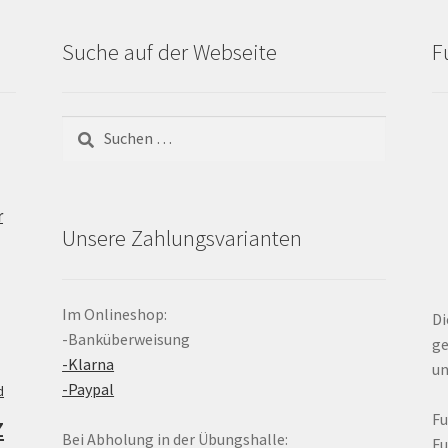
Suche auf der Webseite
F
Suchen
nach:
r
Unsere Zahlungsvarianten
Im Onlineshop:
Di
-Banküberweisung
ge
-Klarna
un
-Paypal
d
z
F
Bei Abholung in der Übungshalle:
F