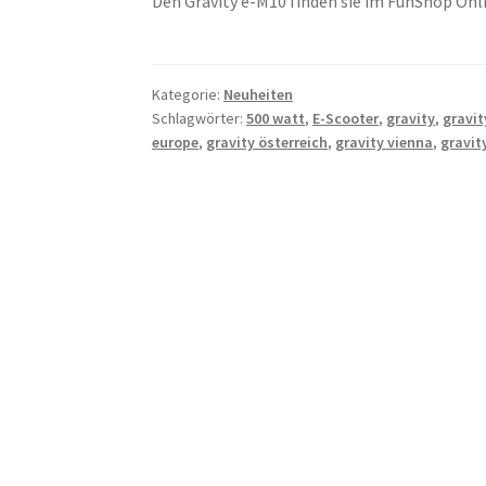
Den Gravity e-M10 finden sie im FunShop On
Kategorie:
Neuheiten
Schlagwörter:
500 watt
,
E-Scooter
,
gravity
,
gravit
europe
,
gravity österreich
,
gravity vienna
,
gravit