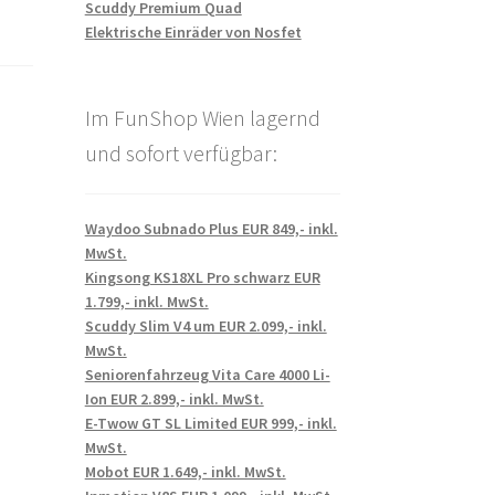
Scuddy Premium Quad
Elektrische Einräder von Nosfet
Im FunShop Wien lagernd
und sofort verfügbar:
Waydoo Subnado Plus EUR 849,- inkl.
MwSt.
Kingsong KS18XL Pro schwarz EUR
1.799,- inkl. MwSt.
Scuddy Slim V4 um EUR 2.099,- inkl.
MwSt.
Seniorenfahrzeug Vita Care 4000 Li-
Ion EUR 2.899,- inkl. MwSt.
E-Twow GT SL Limited EUR 999,- inkl.
MwSt.
Mobot EUR 1.649,- inkl. MwSt.