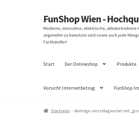
FunShop Wien - Hochqua
Zur
Zum
Navigation
Inhalt
Moderne, innovative, elektrische, akkubetriebene
springen
springen
angenehm zu benutzen sind sowie auch jede Menge 
Fachhändler!
Start
Der Onlineshop
Produkte
Vorsicht Internetbetrug
FunShop In
Startseite
Beiträge verschlagwortet mit „gra