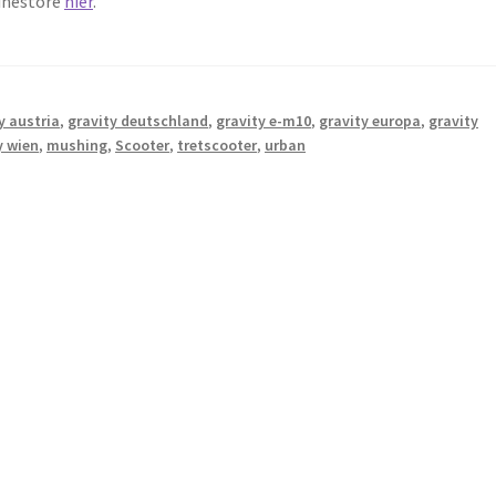
linestore
hier
.
y austria
,
gravity deutschland
,
gravity e-m10
,
gravity europa
,
gravity
y wien
,
mushing
,
Scooter
,
tretscooter
,
urban