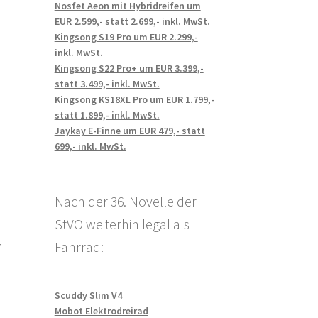
Nosfet Aeon mit Hybridreifen um
EUR 2.599,- statt 2.699,- inkl. MwSt.
Kingsong S19 Pro um EUR 2.299,-
inkl. MwSt.
Kingsong S22 Pro+ um EUR 3.399,-
statt 3.499,- inkl. MwSt.
Kingsong KS18XL Pro um EUR 1.799,-
statt 1.899,- inkl. MwSt.
Jaykay E-Finne um EUR 479,- statt
699,- inkl. MwSt.
Nach der 36. Novelle der
StVO weiterhin legal als
Fahrrad:
r
Scuddy Slim V4
Mobot Elektrodreirad