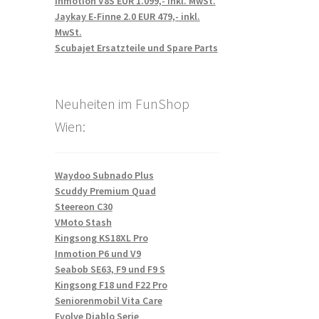
Inmotion V8S EUR 1.099,- inkl. MwSt.
Jaykay E-Finne 2.0 EUR 479,- inkl.
MwSt.
Scubajet Ersatzteile und Spare Parts
Neuheiten im FunShop
Wien:
Waydoo Subnado Plus
Scuddy Premium Quad
Steereon C30
VMoto Stash
Kingsong KS18XL Pro
Inmotion P6 und V9
Seabob SE63, F9 und F9 S
Kingsong F18 und F22 Pro
Seniorenmobil Vita Care
Evolve Diablo Serie