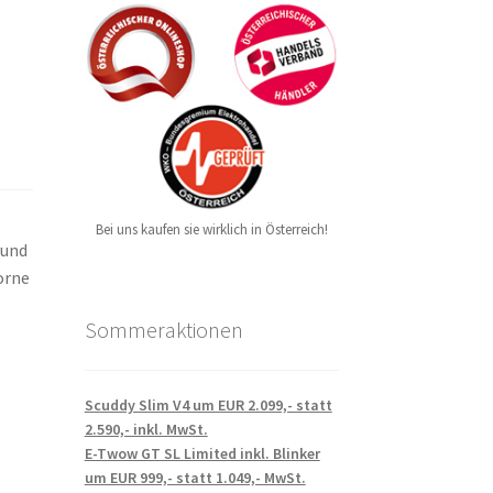
Bei uns kaufen sie wirklich in Österreich!
 und
orne
Sommeraktionen
Scuddy Slim V4 um EUR 2.099,- statt
2.590,- inkl. MwSt.
E-Twow GT SL Limited inkl. Blinker
um EUR 999,- statt 1.049,- MwSt.