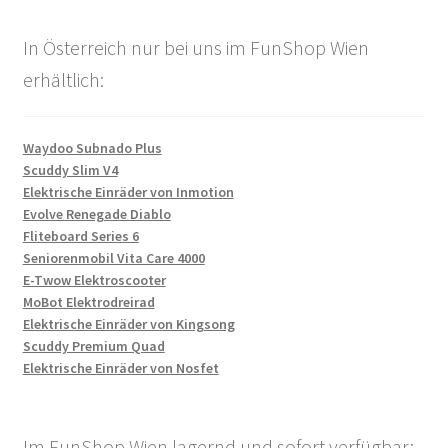
In Österreich nur bei uns im FunShop Wien
erhältlich:
Waydoo Subnado Plus
Scuddy Slim V4
Elektrische Einräder von Inmotion
Evolve Renegade Diablo
Fliteboard Series 6
Seniorenmobil Vita Care 4000
E-Twow Elektroscooter
MoBot Elektrodreirad
Elektrische Einräder von Kingsong
Scuddy Premium Quad
Elektrische Einräder von Nosfet
Im FunShop Wien lagernd und sofort verfügbar: