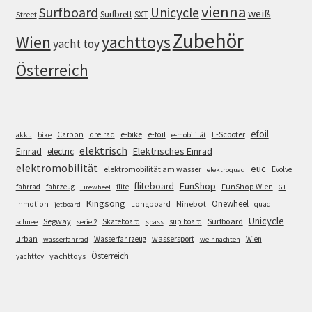
vienna
Surfboard
Unicycle
weiß
Surfbrett
SXT
Street
Zubehör
Wien
yachttoys
yacht toy
Österreich
efoil
e-bike
E-Scooter
Carbon
dreirad
e-foil
akku
bike
e-mobilität
elektrisch
Einrad
Elektrisches Einrad
electric
elektromobilität
euc
elektromobilität am wasser
Evolve
elektroquad
FunShop
fliteboard
fahrrad
fahrzeug
flite
FunShop Wien
Firewheel
GT
Kingsong
Onewheel
Ninebot
Inmotion
Longboard
quad
jetboard
Unicycle
Segway
Surfboard
Skateboard
sup board
schnee
serie 2
spass
wassersport
urban
Wasserfahrzeug
Wien
wasserfahrrad
weihnachten
Österreich
yachttoys
yachttoy