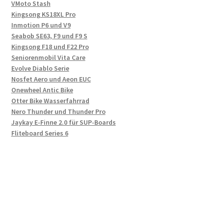
VMoto Stash
Kingsong KS18XL Pro
Inmotion P6 und V9
Seabob SE63, F9 und F9 S
Kingsong F18 und F22 Pro
Seniorenmobil Vita Care
Evolve Diablo Serie
Nosfet Aero und Aeon EUC
Onewheel Antic Bike
Otter Bike Wasserfahrrad
Nero Thunder und Thunder Pro
Jaykay E-Finne 2.0 für SUP-Boards
Fliteboard Series 6