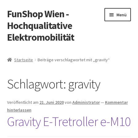
FunShop Wien -
Zur
Zum
Menü
Navigation
Inhalt
Hochqualitative
springen
springen
Elektromobilität
Unterm
Zum Onlineshop
öffnen
Startseite
Beiträge verschlagwortet mit „gravity“
Unterm
Informationen zur Rechtslage in Österreich
öffnen
Schlagwort:
gravity
Unterm
Vorsicht Internetbetrug
öffnen
Unterm
Über FunShop
Veröffentlicht am
21. Juni 2020
von
Administrator
—
Kommentar
öffnen
hinterlassen
Impressum
Gravity E-Tretroller e-M10
Zum Onlineshop in der Web Version