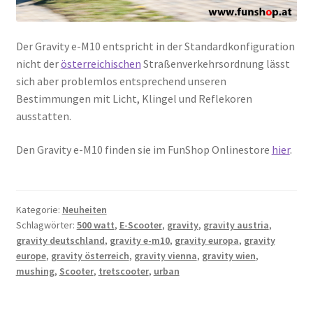
Der Gravity e-M10 entspricht in der Standardkonfiguration
nicht der
österreichischen
Straßenverkehrsordnung lässt
sich aber problemlos entsprechend unseren
Bestimmungen mit Licht, Klingel und Reflekoren
ausstatten.
Den Gravity e-M10 finden sie im FunShop Onlinestore
hier
.
Kategorie:
Neuheiten
Schlagwörter:
500 watt
,
E-Scooter
,
gravity
,
gravity austria
,
gravity deutschland
,
gravity e-m10
,
gravity europa
,
gravity
europe
,
gravity österreich
,
gravity vienna
,
gravity wien
,
mushing
,
Scooter
,
tretscooter
,
urban