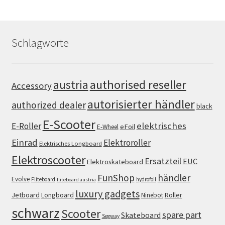
Schlagworte
authorised reseller
austria
Accessory
autorisierter händler
authorized dealer
black
E-Scooter
elektrisches
E-Roller
eFoil
E-Wheel
Einrad
Elektroroller
Elektrisches Longboard
Elektroscooter
Ersatzteil
EUC
Elektroskateboard
FunShop
händler
Evolve
Fliteboard
hydrofoil
fliteboard austria
luxury gadgets
Jetboard
Longboard
Roller
Ninebot
schwarz
Scooter
spare part
Skateboard
Segway