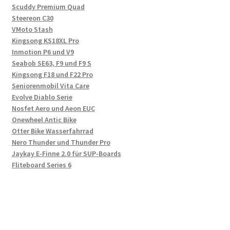
Scuddy Premium Quad
Steereon C30
VMoto Stash
Kingsong KS18XL Pro
Inmotion P6 und V9
Seabob SE63, F9 und F9 S
Kingsong F18 und F22 Pro
Seniorenmobil Vita Care
Evolve Diablo Serie
Nosfet Aero und Aeon EUC
Onewheel Antic Bike
Otter Bike Wasserfahrrad
Nero Thunder und Thunder Pro
Jaykay E-Finne 2.0 für SUP-Boards
Fliteboard Series 6