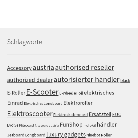
Schlagworte
authorised reseller
austria
Accessory
autorisierter händler
authorized dealer
black
E-Scooter
elektrisches
E-Roller
eFoil
E-Wheel
Einrad
Elektroroller
Elektrisches Longboard
Elektroscooter
Ersatzteil
EUC
Elektroskateboard
FunShop
händler
Evolve
Fliteboard
hydrofoil
fliteboard austria
luxury gadgets
Jetboard
Longboard
Roller
Ninebot