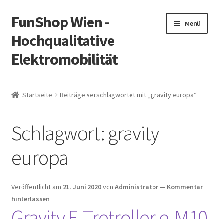
FunShop Wien -
Zur
Zum
Menü
Navigation
Inhalt
Hochqualitative
springen
springen
Elektromobilität
Unterm
Zum Onlineshop
öffnen
Startseite
Beiträge verschlagwortet mit „gravity europa“
Unterm
Informationen zur Rechtslage in Österreich
öffnen
Schlagwort:
gravity
Unterm
Vorsicht Internetbetrug
öffnen
europa
Unterm
Über FunShop
öffnen
Impressum
Veröffentlicht am
21. Juni 2020
von
Administrator
—
Kommentar
hinterlassen
Gravity E-Tretroller e-M10
Zum Onlineshop in der Web Version