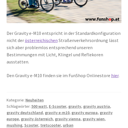
Der Gravity e-M10 entspricht in der Standardkonfiguration
nicht der
österreichischen
Straßenverkehrsordnung lässt
sich aber problemlos entsprechend unseren
Bestimmungen mit Licht, Klingel und Reflekoren
ausstatten.
Den Gravity e-M10 finden sie im FunShop Onlinestore
hier
.
Kategorie:
Neuheiten
Schlagwörter:
500 watt
,
E-Scooter
,
gravity
,
gravity austria
,
gravity deutschland
,
gravity e-m10
,
gravity europa
,
gravity
europe
,
gravity österreich
,
gravity vienna
,
gravity wien
,
mushing
,
Scooter
,
tretscooter
,
urban