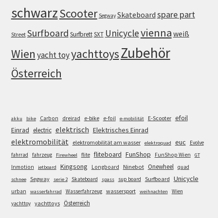
schwarz
Scooter
spare part
Skateboard
Segway
vienna
Surfboard
Unicycle
weiß
Surfbrett
SXT
Street
Zubehör
Wien
yachttoys
yacht toy
Österreich
efoil
e-bike
E-Scooter
Carbon
dreirad
e-foil
akku
bike
e-mobilität
elektrisch
Einrad
Elektrisches Einrad
electric
elektromobilität
euc
elektromobilität am wasser
Evolve
elektroquad
FunShop
fliteboard
fahrrad
fahrzeug
flite
FunShop Wien
Firewheel
GT
Kingsong
Onewheel
Ninebot
Inmotion
Longboard
quad
jetboard
Unicycle
Segway
Surfboard
Skateboard
sup board
schnee
serie 2
spass
wassersport
urban
Wasserfahrzeug
Wien
wasserfahrrad
weihnachten
Österreich
yachttoys
yachttoy