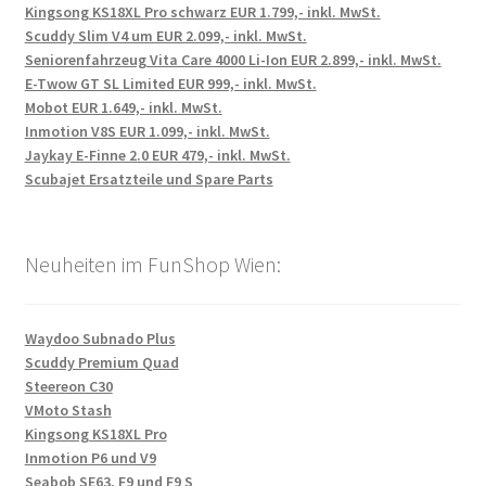
Kingsong KS18XL Pro schwarz EUR 1.799,- inkl. MwSt.
Scuddy Slim V4 um EUR 2.099,- inkl. MwSt.
Seniorenfahrzeug Vita Care 4000 Li-Ion EUR 2.899,- inkl. MwSt.
E-Twow GT SL Limited EUR 999,- inkl. MwSt.
Mobot EUR 1.649,- inkl. MwSt.
Inmotion V8S EUR 1.099,- inkl. MwSt.
Jaykay E-Finne 2.0 EUR 479,- inkl. MwSt.
Scubajet Ersatzteile und Spare Parts
Neuheiten im FunShop Wien:
Waydoo Subnado Plus
Scuddy Premium Quad
Steereon C30
VMoto Stash
Kingsong KS18XL Pro
Inmotion P6 und V9
Seabob SE63, F9 und F9 S