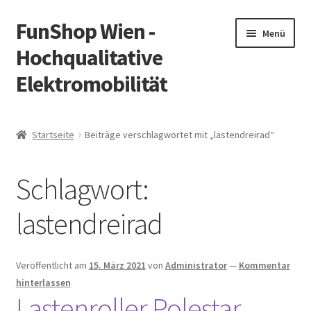
FunShop Wien -
Zur
Zum
Menü
Navigation
Inhalt
Hochqualitative
springen
springen
Elektromobilität
Unterm
Zum Onlineshop
öffnen
Startseite
Beiträge verschlagwortet mit „lastendreirad“
Unterm
Informationen zur Rechtslage in Österreich
öffnen
Schlagwort:
Unterm
Vorsicht Internetbetrug
öffnen
lastendreirad
Unterm
Über FunShop
öffnen
Impressum
Veröffentlicht am
15. März 2021
von
Administrator
—
Kommentar
hinterlassen
Lastenroller Polestar
Zum Onlineshop in der Web Version