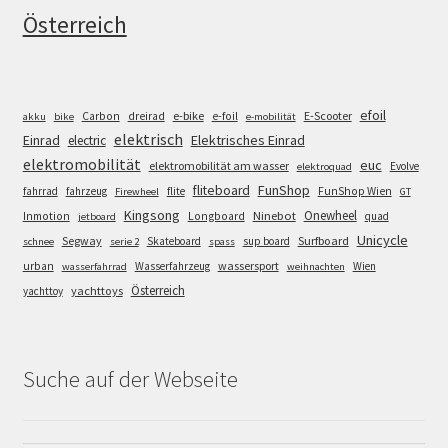
Österreich
efoil
e-bike
E-Scooter
Carbon
dreirad
e-foil
akku
bike
e-mobilität
elektrisch
Einrad
Elektrisches Einrad
electric
elektromobilität
euc
elektromobilität am wasser
Evolve
elektroquad
FunShop
fliteboard
fahrrad
fahrzeug
flite
FunShop Wien
Firewheel
GT
Kingsong
Onewheel
Ninebot
Inmotion
Longboard
quad
jetboard
Unicycle
Segway
Surfboard
Skateboard
sup board
schnee
serie 2
spass
wassersport
urban
Wasserfahrzeug
Wien
wasserfahrrad
weihnachten
Österreich
yachttoys
yachttoy
Suche auf der Webseite