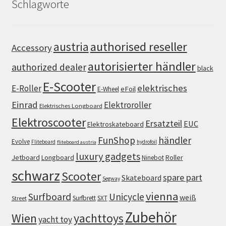
Schlagworte
authorised reseller
austria
Accessory
autorisierter händler
authorized dealer
black
E-Scooter
elektrisches
E-Roller
eFoil
E-Wheel
Einrad
Elektroroller
Elektrisches Longboard
Elektroscooter
Ersatzteil
EUC
Elektroskateboard
FunShop
händler
Evolve
Fliteboard
hydrofoil
fliteboard austria
luxury gadgets
Jetboard
Longboard
Roller
Ninebot
schwarz
Scooter
spare part
Skateboard
Segway
vienna
Surfboard
Unicycle
weiß
Surfbrett
SXT
Street
Zubehör
Wien
yachttoys
yacht toy