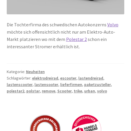
Die Tochterfirma des schwedischen Autokonzerns
Volvo
möchte sich offensichtlich nicht nur am Elektro-Auto-
Markt platzieren wo mit dem
Polestar 2
schon ein
interessanter Stromer erhältlich ist.
Kategorie:
Neuheiten
Schlagwörter:
elektrodreirad
,
escooter
,
lastendreirad
,
lastenscooter
,
lastensooter
,
lieferfirmen
,
paketzusteller
,
polestar2
,
polstar
,
remove
,
Scooter
,
trike
,
urban
,
volvo