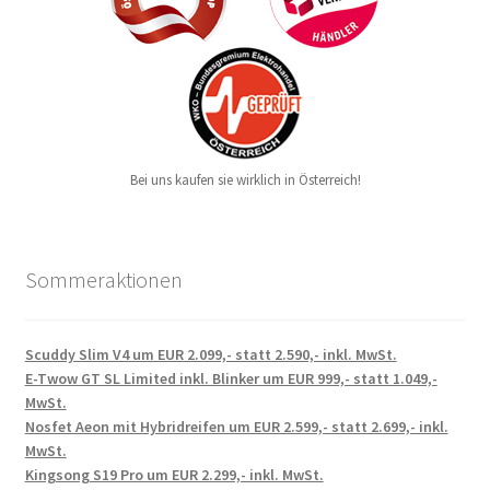
Bei uns kaufen sie wirklich in Österreich!
Sommeraktionen
Scuddy Slim V4 um EUR 2.099,- statt 2.590,- inkl. MwSt.
E-Twow GT SL Limited inkl. Blinker um EUR 999,- statt 1.049,-
MwSt.
Nosfet Aeon mit Hybridreifen um EUR 2.599,- statt 2.699,- inkl.
MwSt.
Kingsong S19 Pro um EUR 2.299,- inkl. MwSt.