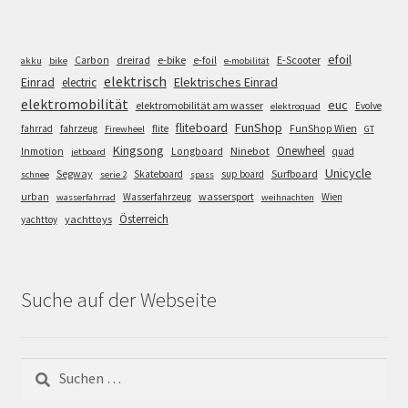
efoil
e-bike
E-Scooter
Carbon
dreirad
e-foil
akku
bike
e-mobilität
elektrisch
Einrad
Elektrisches Einrad
electric
elektromobilität
euc
elektromobilität am wasser
Evolve
elektroquad
FunShop
fliteboard
fahrrad
fahrzeug
flite
FunShop Wien
Firewheel
GT
Kingsong
Onewheel
Ninebot
Inmotion
Longboard
quad
jetboard
Unicycle
Segway
Surfboard
Skateboard
sup board
schnee
serie 2
spass
wassersport
urban
Wasserfahrzeug
Wien
wasserfahrrad
weihnachten
Österreich
yachttoys
yachttoy
Suche auf der Webseite
Suchen
nach: