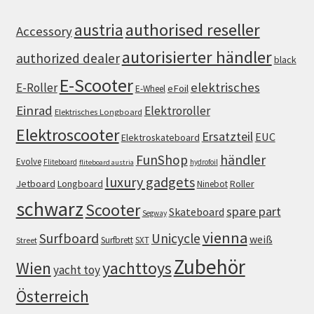
authorised reseller
austria
Accessory
autorisierter händler
authorized dealer
black
E-Scooter
elektrisches
E-Roller
eFoil
E-Wheel
Einrad
Elektroroller
Elektrisches Longboard
Elektroscooter
Ersatzteil
EUC
Elektroskateboard
FunShop
händler
Evolve
Fliteboard
hydrofoil
fliteboard austria
luxury gadgets
Jetboard
Longboard
Roller
Ninebot
schwarz
Scooter
spare part
Skateboard
Segway
vienna
Surfboard
Unicycle
weiß
Surfbrett
SXT
Street
Zubehör
Wien
yachttoys
yacht toy
Österreich