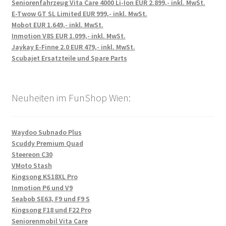
Seniorenfahrzeug Vita Care 4000 Li-Ion EUR 2.899,- inkl. MwSt.
E-Twow GT SL Limited EUR 999,- inkl. MwSt.
Mobot EUR 1.649,- inkl. MwSt.
Inmotion V8S EUR 1.099,- inkl. MwSt.
Jaykay E-Finne 2.0 EUR 479,- inkl. MwSt.
Scubajet Ersatzteile und Spare Parts
Neuheiten im FunShop Wien:
Waydoo Subnado Plus
Scuddy Premium Quad
Steereon C30
VMoto Stash
Kingsong KS18XL Pro
Inmotion P6 und V9
Seabob SE63, F9 und F9 S
Kingsong F18 und F22 Pro
Seniorenmobil Vita Care