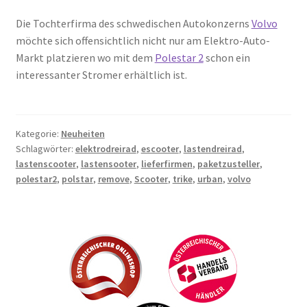
Die Tochterfirma des schwedischen Autokonzerns
Volvo
möchte sich offensichtlich nicht nur am Elektro-Auto-
Markt platzieren wo mit dem
Polestar 2
schon ein
interessanter Stromer erhältlich ist.
Kategorie:
Neuheiten
Schlagwörter:
elektrodreirad
,
escooter
,
lastendreirad
,
lastenscooter
,
lastensooter
,
lieferfirmen
,
paketzusteller
,
polestar2
,
polstar
,
remove
,
Scooter
,
trike
,
urban
,
volvo