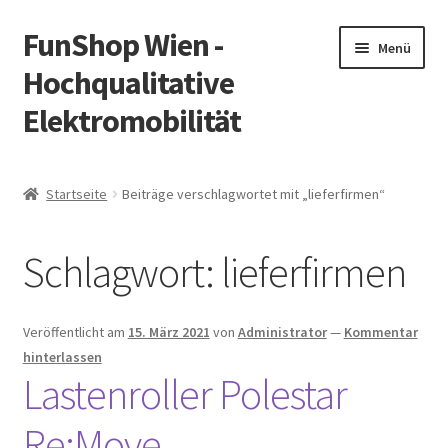
FunShop Wien -
Zur
Zum
Menü
Navigation
Inhalt
Hochqualitative
springen
springen
Elektromobilität
Unterm
Zum Onlineshop
öffnen
Startseite
Beiträge verschlagwortet mit „lieferfirmen“
Unterm
Informationen zur Rechtslage in Österreich
öffnen
Schlagwort:
lieferfirmen
Unterm
Vorsicht Internetbetrug
öffnen
Unterm
Über FunShop
Veröffentlicht am
15. März 2021
von
Administrator
—
Kommentar
öffnen
hinterlassen
Impressum
Lastenroller Polestar
Re:Move
Zum Onlineshop in der Web Version