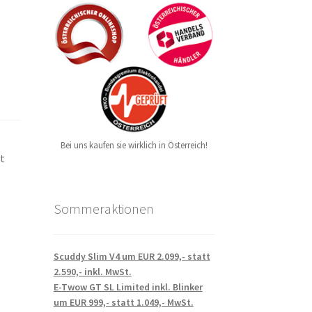
Bei uns kaufen sie wirklich in Österreich!
rt
Sommeraktionen
Scuddy Slim V4 um EUR 2.099,- statt
2.590,- inkl. MwSt.
E-Twow GT SL Limited inkl. Blinker
um EUR 999,- statt 1.049,- MwSt.