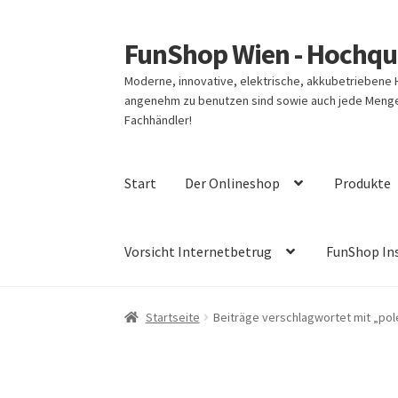
FunShop Wien - Hochqua
Zur
Zum
Navigation
Inhalt
Moderne, innovative, elektrische, akkubetriebene
springen
springen
angenehm zu benutzen sind sowie auch jede Menge 
Fachhändler!
Start
Der Onlineshop
Produkte
Vorsicht Internetbetrug
FunShop In
Startseite
Beiträge verschlagwortet mit „pol