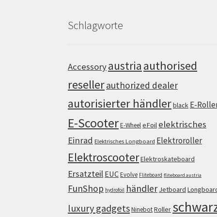
Schlagworte
authorised
austria
Accessory
reseller
authorized dealer
autorisierter händler
E-Rolle
black
E-Scooter
elektrisches
eFoil
E-Wheel
Einrad
Elektroroller
Elektrisches Longboard
Elektroscooter
Elektroskateboard
Ersatzteil
EUC
Evolve
Fliteboard
fliteboard austria
FunShop
händler
Jetboard
Longboar
hydrofoil
schwar
luxury gadgets
Roller
Ninebot