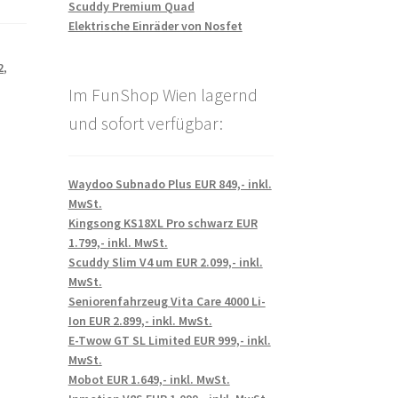
Scuddy Premium Quad
Elektrische Einräder von Nosfet
2
,
Im FunShop Wien lagernd
und sofort verfügbar:
Waydoo Subnado Plus EUR 849,- inkl.
MwSt.
Kingsong KS18XL Pro schwarz EUR
1.799,- inkl. MwSt.
Scuddy Slim V4 um EUR 2.099,- inkl.
MwSt.
Seniorenfahrzeug Vita Care 4000 Li-
Ion EUR 2.899,- inkl. MwSt.
E-Twow GT SL Limited EUR 999,- inkl.
MwSt.
Mobot EUR 1.649,- inkl. MwSt.