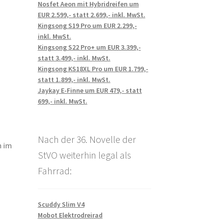
Nosfet Aeon mit Hybridreifen um
EUR 2.599,- statt 2.699,- inkl. MwSt.
Kingsong S19 Pro um EUR 2.299,-
inkl. MwSt.
Kingsong S22 Pro+ um EUR 3.399,-
statt 3.499,- inkl. MwSt.
Kingsong KS18XL Pro um EUR 1.799,-
statt 1.899,- inkl. MwSt.
Jaykay E-Finne um EUR 479,- statt
699,- inkl. MwSt.
Nach der 36. Novelle der
n im
StVO weiterhin legal als
Fahrrad:
Scuddy Slim V4
Mobot Elektrodreirad