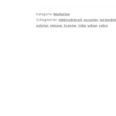
Kategorie:
Neuheiten
Schlagwörter:
elektrodreirad
,
escooter
,
lastendre
polstar
,
remove
,
Scooter
,
trike
,
urban
,
volvo