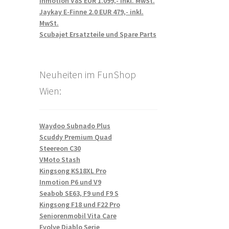
Inmotion V8S EUR 1.099,- inkl. MwSt.
Jaykay E-Finne 2.0 EUR 479,- inkl.
MwSt.
Scubajet Ersatzteile und Spare Parts
Neuheiten im FunShop
Wien:
Waydoo Subnado Plus
Scuddy Premium Quad
Steereon C30
VMoto Stash
Kingsong KS18XL Pro
Inmotion P6 und V9
Seabob SE63, F9 und F9 S
Kingsong F18 und F22 Pro
Seniorenmobil Vita Care
Evolve Diablo Serie