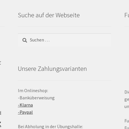
Suche auf der Webseite
F
Suchen
nach:
r
Unsere Zahlungsvarianten
Im Onlineshop:
Di
-Banküberweisung
ge
-Klarna
un
-Paypal
d
z
F
Bei Abholung in der Übungshalle:
F