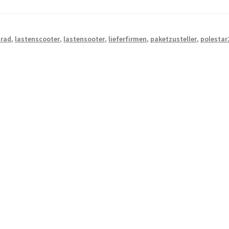
irad
,
lastenscooter
,
lastensooter
,
lieferfirmen
,
paketzusteller
,
polestar