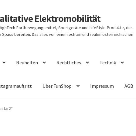
litative Elektromobilität
 HighTech-Fortbewegungsmittel, Sportgeräte und LifeStyle-Produkte, die
Spass bereiten. Das alles von einem echten und realen österreichischen
Neuheiten
Rechtliches
Technik
stagramauftritt
Über FunShop
Impressum
AGB
estar2“