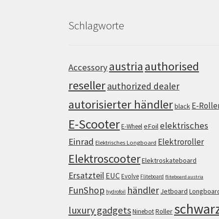
Schlagworte
authorised
austria
Accessory
reseller
authorized dealer
autorisierter händler
E-Rolle
black
E-Scooter
elektrisches
eFoil
E-Wheel
Einrad
Elektroroller
Elektrisches Longboard
Elektroscooter
Elektroskateboard
Ersatzteil
EUC
Evolve
Fliteboard
fliteboard austria
FunShop
händler
Jetboard
Longboar
hydrofoil
schwar
luxury gadgets
Roller
Ninebot