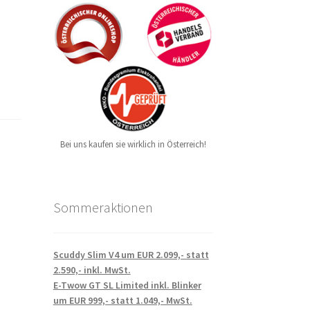
Bei uns kaufen sie wirklich in Österreich!
Sommeraktionen
Scuddy Slim V4 um EUR 2.099,- statt
2.590,- inkl. MwSt.
E-Twow GT SL Limited inkl. Blinker
um EUR 999,- statt 1.049,- MwSt.