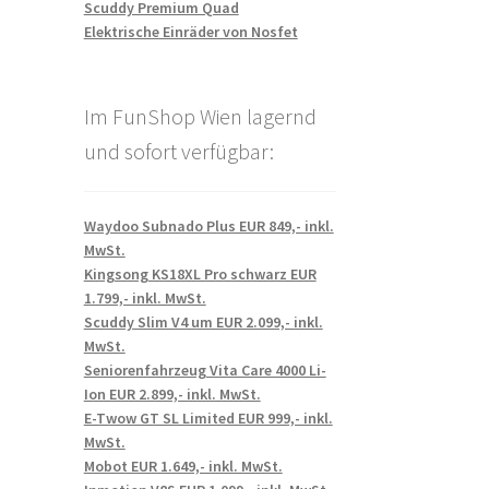
Scuddy Premium Quad
Elektrische Einräder von Nosfet
Im FunShop Wien lagernd
und sofort verfügbar:
Waydoo Subnado Plus EUR 849,- inkl.
MwSt.
Kingsong KS18XL Pro schwarz EUR
1.799,- inkl. MwSt.
Scuddy Slim V4 um EUR 2.099,- inkl.
MwSt.
Seniorenfahrzeug Vita Care 4000 Li-
Ion EUR 2.899,- inkl. MwSt.
E-Twow GT SL Limited EUR 999,- inkl.
MwSt.
Mobot EUR 1.649,- inkl. MwSt.