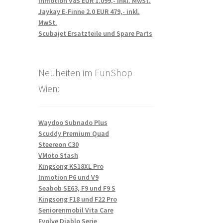
Inmotion V8S EUR 1.099,- inkl. MwSt.
Jaykay E-Finne 2.0 EUR 479,- inkl.
MwSt.
Scubajet Ersatzteile und Spare Parts
Neuheiten im FunShop
Wien:
Waydoo Subnado Plus
Scuddy Premium Quad
Steereon C30
VMoto Stash
Kingsong KS18XL Pro
Inmotion P6 und V9
Seabob SE63, F9 und F9 S
Kingsong F18 und F22 Pro
Seniorenmobil Vita Care
Evolve Diablo Serie