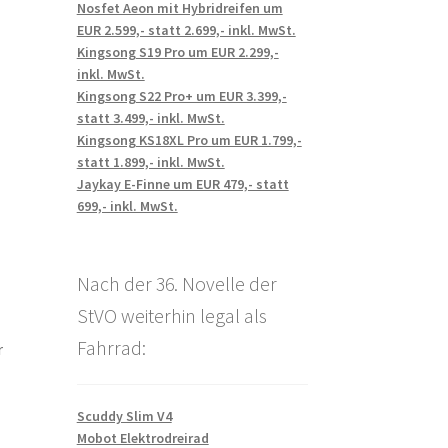
Nosfet Aeon mit Hybridreifen um
EUR 2.599,- statt 2.699,- inkl. MwSt.
Kingsong S19 Pro um EUR 2.299,-
inkl. MwSt.
Kingsong S22 Pro+ um EUR 3.399,-
statt 3.499,- inkl. MwSt.
Kingsong KS18XL Pro um EUR 1.799,-
statt 1.899,- inkl. MwSt.
Jaykay E-Finne um EUR 479,- statt
699,- inkl. MwSt.
Nach der 36. Novelle der
StVO weiterhin legal als
Fahrrad:
r
Scuddy Slim V4
Mobot Elektrodreirad