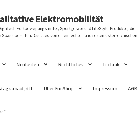
litative Elektromobilität
 HighTech-Fortbewegungsmittel, Sportgeräte und LifeStyle-Produkte, die
Spass bereiten. Das alles von einem echten und realen österreichischen
Neuheiten
Rechtliches
Technik
stagramauftritt
Über FunShop
Impressum
AGB
mo“