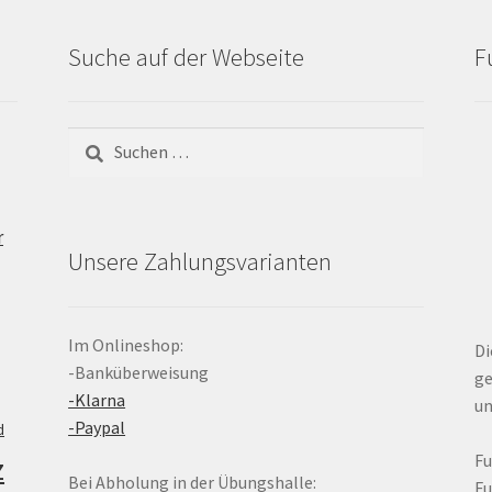
Suche auf der Webseite
F
Suchen
nach:
r
Unsere Zahlungsvarianten
Im Onlineshop:
Di
-Banküberweisung
ge
-Klarna
un
-Paypal
d
z
F
Bei Abholung in der Übungshalle:
F