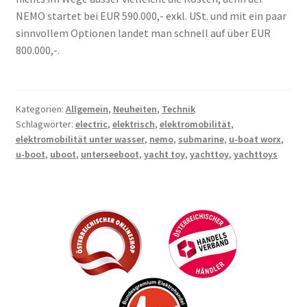
NEMO startet bei EUR 590.000,- exkl. USt. und mit ein paar
sinnvollem Optionen landet man schnell auf über EUR
800.000,-.
Kategorien:
Allgemein
,
Neuheiten
,
Technik
Schlagwörter:
electric
,
elektrisch
,
elektromobilität
,
elektromobilität unter wasser
,
nemo
,
submarine
,
u-boat worx
,
u-boot
,
uboot
,
unterseeboot
,
yacht toy
,
yachttoy
,
yachttoys