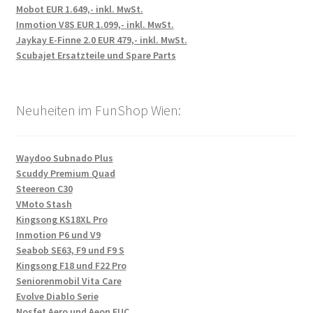
Mobot EUR 1.649,- inkl. MwSt.
Inmotion V8S EUR 1.099,- inkl. MwSt.
Jaykay E-Finne 2.0 EUR 479,- inkl. MwSt.
Scubajet Ersatzteile und Spare Parts
Neuheiten im FunShop Wien:
Waydoo Subnado Plus
Scuddy Premium Quad
Steereon C30
VMoto Stash
Kingsong KS18XL Pro
Inmotion P6 und V9
Seabob SE63, F9 und F9 S
Kingsong F18 und F22 Pro
Seniorenmobil Vita Care
Evolve Diablo Serie
Nosfet Aero und Aeon EUC