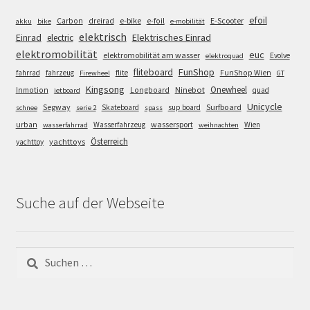
efoil
e-bike
E-Scooter
Carbon
dreirad
e-foil
akku
bike
e-mobilität
elektrisch
Einrad
Elektrisches Einrad
electric
elektromobilität
euc
elektromobilität am wasser
Evolve
elektroquad
FunShop
fliteboard
fahrrad
fahrzeug
flite
FunShop Wien
Firewheel
GT
Kingsong
Onewheel
Ninebot
Inmotion
Longboard
quad
jetboard
Unicycle
Segway
Surfboard
Skateboard
sup board
schnee
serie 2
spass
wassersport
urban
Wasserfahrzeug
Wien
wasserfahrrad
weihnachten
Österreich
yachttoys
yachttoy
Suche auf der Webseite
Suchen
nach: