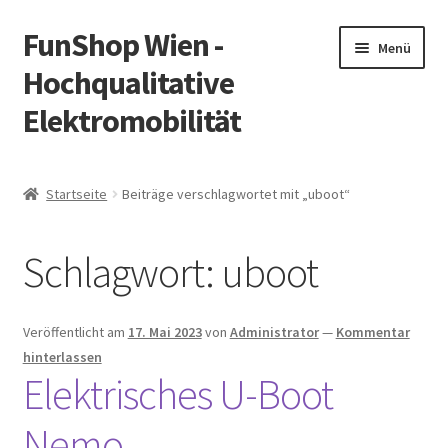
FunShop Wien -
Zur
Zum
Menü
Navigation
Inhalt
Hochqualitative
springen
springen
Elektromobilität
Unterm
Zum Onlineshop
öffnen
Startseite
Beiträge verschlagwortet mit „uboot“
Unterm
Informationen zur Rechtslage in Österreich
öffnen
Schlagwort:
uboot
Unterm
Vorsicht Internetbetrug
öffnen
Unterm
Über FunShop
Veröffentlicht am
17. Mai 2023
von
Administrator
—
Kommentar
öffnen
hinterlassen
Impressum
Elektrisches U-Boot
Nemo
Zum Onlineshop in der Web Version