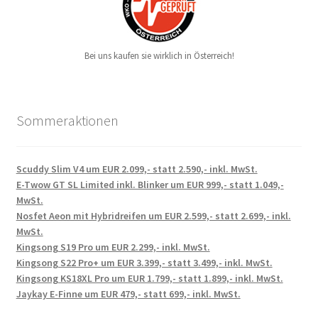
Bei uns kaufen sie wirklich in Österreich!
Sommeraktionen
Scuddy Slim V4 um EUR 2.099,- statt 2.590,- inkl. MwSt.
E-Twow GT SL Limited inkl. Blinker um EUR 999,- statt 1.049,-
MwSt.
Nosfet Aeon mit Hybridreifen um EUR 2.599,- statt 2.699,- inkl.
MwSt.
Kingsong S19 Pro um EUR 2.299,- inkl. MwSt.
Kingsong S22 Pro+ um EUR 3.399,- statt 3.499,- inkl. MwSt.
Kingsong KS18XL Pro um EUR 1.799,- statt 1.899,- inkl. MwSt.
Jaykay E-Finne um EUR 479,- statt 699,- inkl. MwSt.