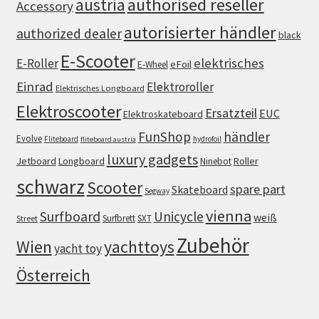
authorised reseller
austria
Accessory
autorisierter händler
authorized dealer
black
E-Scooter
elektrisches
E-Roller
eFoil
E-Wheel
Einrad
Elektroroller
Elektrisches Longboard
Elektroscooter
Ersatzteil
EUC
Elektroskateboard
FunShop
händler
Evolve
Fliteboard
hydrofoil
fliteboard austria
luxury gadgets
Jetboard
Longboard
Roller
Ninebot
schwarz
Scooter
spare part
Skateboard
Segway
vienna
Surfboard
Unicycle
weiß
Surfbrett
SXT
Street
Zubehör
Wien
yachttoys
yacht toy
Österreich