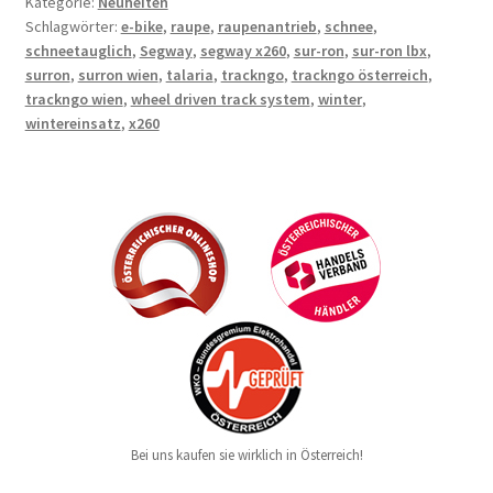
Kategorie:
Neuheiten
Schlagwörter:
e-bike
,
raupe
,
raupenantrieb
,
schnee
,
schneetauglich
,
Segway
,
segway x260
,
sur-ron
,
sur-ron lbx
,
surron
,
surron wien
,
talaria
,
trackngo
,
trackngo österreich
,
trackngo wien
,
wheel driven track system
,
winter
,
wintereinsatz
,
x260
Bei uns kaufen sie wirklich in Österreich!