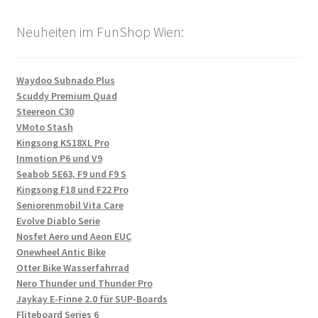
Neuheiten im FunShop Wien:
Waydoo Subnado Plus
Scuddy Premium Quad
Steereon C30
VMoto Stash
Kingsong KS18XL Pro
Inmotion P6 und V9
Seabob SE63, F9 und F9 S
Kingsong F18 und F22 Pro
Seniorenmobil Vita Care
Evolve Diablo Serie
Nosfet Aero und Aeon EUC
Onewheel Antic Bike
Otter Bike Wasserfahrrad
Nero Thunder und Thunder Pro
Jaykay E-Finne 2.0 für SUP-Boards
Fliteboard Series 6