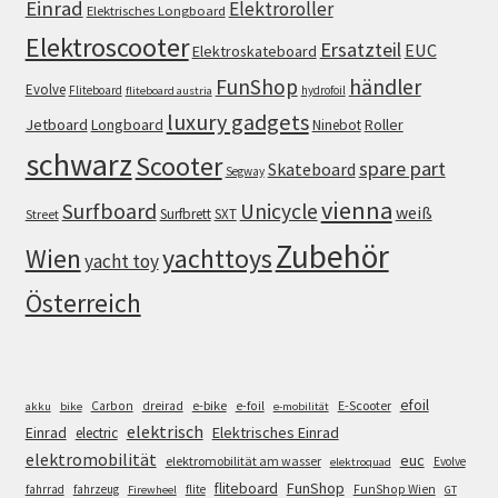
Einrad
Elektroroller
Elektrisches Longboard
Elektroscooter
Ersatzteil
EUC
Elektroskateboard
FunShop
händler
Evolve
Fliteboard
hydrofoil
fliteboard austria
luxury gadgets
Jetboard
Longboard
Roller
Ninebot
schwarz
Scooter
spare part
Skateboard
Segway
vienna
Surfboard
Unicycle
weiß
Surfbrett
SXT
Street
Zubehör
Wien
yachttoys
yacht toy
Österreich
efoil
e-bike
E-Scooter
Carbon
dreirad
e-foil
akku
bike
e-mobilität
elektrisch
Einrad
Elektrisches Einrad
electric
elektromobilität
euc
elektromobilität am wasser
Evolve
elektroquad
FunShop
fliteboard
fahrrad
fahrzeug
flite
FunShop Wien
Firewheel
GT