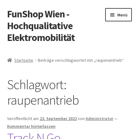
FunShop Wien -
Zur
Zum
Menü
Navigation
Inhalt
Hochqualitative
springen
springen
Elektromobilität
Unterm
Zum Onlineshop
öffnen
Startseite
Beiträge verschlagwortet mit „raupenantrieb“
Unterm
Informationen zur Rechtslage in Österreich
öffnen
Schlagwort:
Unterm
Vorsicht Internetbetrug
öffnen
raupenantrieb
Unterm
Über FunShop
öffnen
Impressum
Veröffentlicht am
23. September 2022
von
Administrator
—
Kommentar hinterlassen
Track N Go
Zum Onlineshop in der Web Version