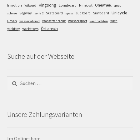
Kingsong
Onewheel
Ninebot
Inmotion
Longboard
quad
jetboard
Unicycle
Segway
Surfboard
Skateboard
sup board
schnee
serie 2
spass
wassersport
urban
Wasserfahrzeug
Wien
wasserfahrrad
weihnachten
Österreich
yachttoys
yachttoy
Suche auf der Webseite
Suchen
nach:
Unsere Zahlungsvarianten
Im Onlineshop: