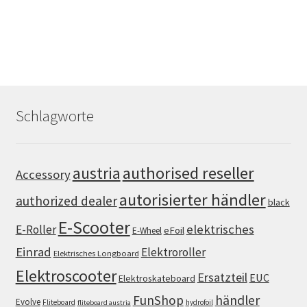
Schlagworte
authorised reseller
austria
Accessory
autorisierter händler
authorized dealer
black
E-Scooter
elektrisches
E-Roller
eFoil
E-Wheel
Einrad
Elektroroller
Elektrisches Longboard
Elektroscooter
Ersatzteil
EUC
Elektroskateboard
FunShop
händler
Evolve
Fliteboard
hydrofoil
fliteboard austria