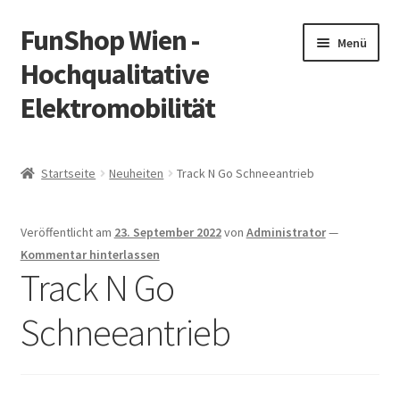
FunShop Wien -
Zur
Zum
Menü
Navigation
Inhalt
Hochqualitative
springen
springen
Elektromobilität
Unterm
Zum Onlineshop
öffnen
Startseite
Neuheiten
Track N Go Schneeantrieb
Unterm
Informationen zur Rechtslage in Österreich
öffnen
Veröffentlicht am
23. September 2022
von
Administrator
—
Unterm
Vorsicht Internetbetrug
Kommentar hinterlassen
öffnen
Track N Go
Unterm
Über FunShop
öffnen
Schneeantrieb
Impressum
Zum Onlineshop in der Web Version