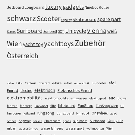
luxury gadgets
Jetboard
Longboard
Roller
Ninebot
schwarz
Scooter
spare part
Skateboard
Segway
vienna
Surfboard
Unicycle
weiß
Surfbrett
SXT
Street
Zubehör
Wien
yachttoys
yacht toy
Österreich
efoil
e-bike
E-Scooter
Carbon
dreirad
e-foil
akku
bike
e-mobilität
elektrisch
Einrad
Elektrisches Einrad
electric
elektromobilität
euc
elektromobilität am wasser
Evolve
elektroquad
FunShop
fliteboard
fahrrad
fahrzeug
flite
FunShop Wien
Firewheel
GT
Kingsong
Onewheel
Ninebot
Inmotion
Longboard
quad
jetboard
Unicycle
Segway
Surfboard
Skateboard
sup board
schnee
serie 2
spass
wassersport
urban
Wasserfahrzeug
Wien
wasserfahrrad
weihnachten