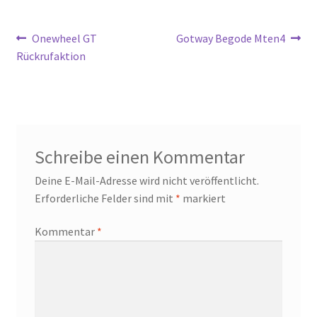
Beitragsnavigation
Vorheriger
Nächster
Onewheel GT
Gotway Begode Mten4
Beitrag:
Beitrag:
Rückrufaktion
Schreibe einen Kommentar
Deine E-Mail-Adresse wird nicht veröffentlicht.
Erforderliche Felder sind mit
*
markiert
Kommentar
*