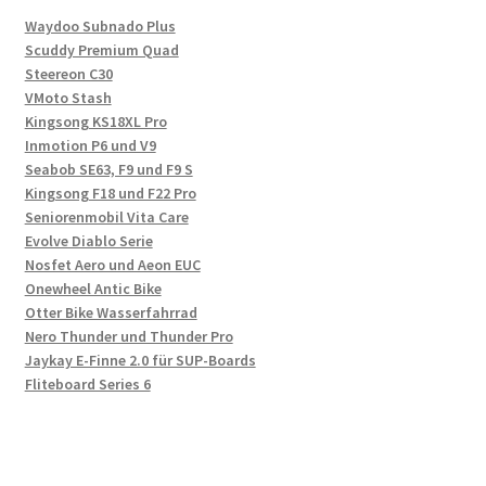
Waydoo Subnado Plus
Scuddy Premium Quad
Steereon C30
VMoto Stash
Kingsong KS18XL Pro
Inmotion P6 und V9
Seabob SE63, F9 und F9 S
Kingsong F18 und F22 Pro
Seniorenmobil Vita Care
Evolve Diablo Serie
Nosfet Aero und Aeon EUC
Onewheel Antic Bike
Otter Bike Wasserfahrrad
Nero Thunder und Thunder Pro
Jaykay E-Finne 2.0 für SUP-Boards
Fliteboard Series 6