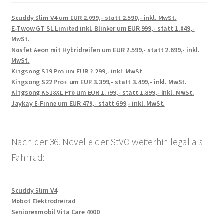
Scuddy Slim V4 um EUR 2.099,- statt 2.590,- inkl. MwSt.
E-Twow GT SL Limited inkl. Blinker um EUR 999,- statt 1.049,-
MwSt.
Nosfet Aeon mit Hybridreifen um EUR 2.599,- statt 2.699,- inkl.
MwSt.
Kingsong S19 Pro um EUR 2.299,- inkl. MwSt.
Kingsong S22 Pro+ um EUR 3.399,- statt 3.499,- inkl. MwSt.
Kingsong KS18XL Pro um EUR 1.799,- statt 1.899,- inkl. MwSt.
Jaykay E-Finne um EUR 479,- statt 699,- inkl. MwSt.
Nach der 36. Novelle der StVO weiterhin legal als
Fahrrad:
Scuddy Slim V4
Mobot Elektrodreirad
Seniorenmobil Vita Care 4000