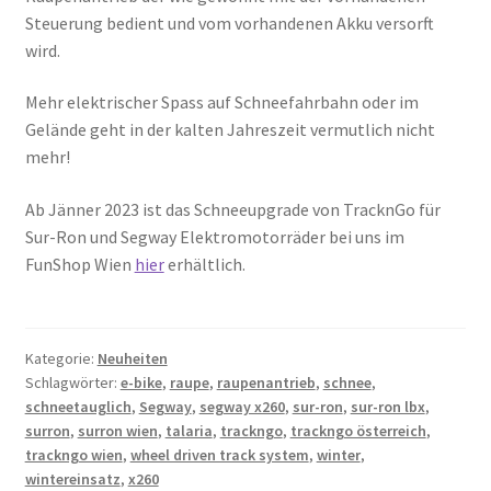
Steuerung bedient und vom vorhandenen Akku versorft
wird.
Mehr elektrischer Spass auf Schneefahrbahn oder im
Gelände geht in der kalten Jahreszeit vermutlich nicht
mehr!
Ab Jänner 2023 ist das Schneeupgrade von TracknGo für
Sur-Ron und Segway Elektromotorräder bei uns im
FunShop Wien
hier
erhältlich.
Kategorie:
Neuheiten
Schlagwörter:
e-bike
,
raupe
,
raupenantrieb
,
schnee
,
schneetauglich
,
Segway
,
segway x260
,
sur-ron
,
sur-ron lbx
,
surron
,
surron wien
,
talaria
,
trackngo
,
trackngo österreich
,
trackngo wien
,
wheel driven track system
,
winter
,
wintereinsatz
,
x260