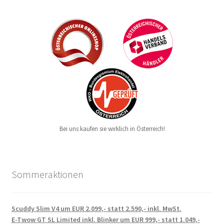
Bei uns kaufen sie wirklich in Österreich!
Sommeraktionen
Scuddy Slim V4 um EUR 2.099,- statt 2.590,- inkl. MwSt.
E-Twow GT SL Limited inkl. Blinker um EUR 999,- statt 1.049,-