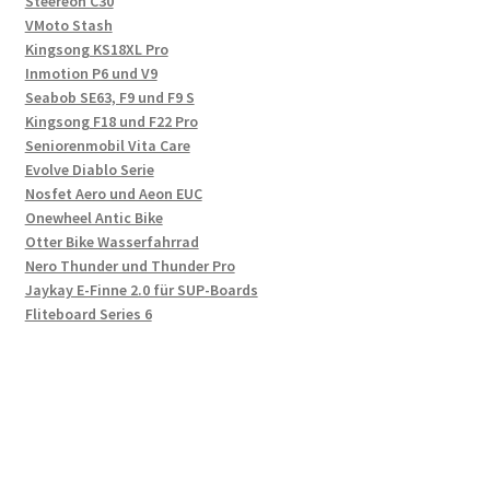
Steereon C30
VMoto Stash
Kingsong KS18XL Pro
Inmotion P6 und V9
Seabob SE63, F9 und F9 S
Kingsong F18 und F22 Pro
Seniorenmobil Vita Care
Evolve Diablo Serie
Nosfet Aero und Aeon EUC
Onewheel Antic Bike
Otter Bike Wasserfahrrad
Nero Thunder und Thunder Pro
Jaykay E-Finne 2.0 für SUP-Boards
Fliteboard Series 6