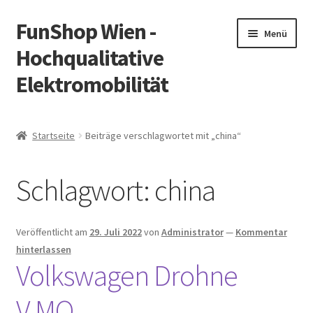
FunShop Wien -
Zur
Zum
Menü
Navigation
Inhalt
Hochqualitative
springen
springen
Elektromobilität
Unterm
Zum Onlineshop
öffnen
Startseite
Beiträge verschlagwortet mit „china“
Unterm
Informationen zur Rechtslage in Österreich
öffnen
Schlagwort:
china
Unterm
Vorsicht Internetbetrug
öffnen
Unterm
Über FunShop
Veröffentlicht am
29. Juli 2022
von
Administrator
—
Kommentar
öffnen
hinterlassen
Impressum
Volkswagen Drohne
V.MO
Zum Onlineshop in der Web Version