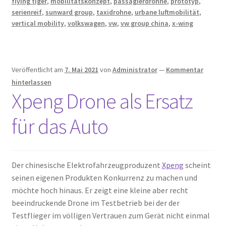
flying tiger
,
mobilitätskonzept
,
passagierdrohne
,
prototyp
,
serienreif
,
sunward group
,
taxidrohne
,
urbane luftmobilität
,
vertical mobility
,
volkswagen
,
vw
,
vw group china
,
x-wing
Veröffentlicht am
7. Mai 2021
von
Administrator
—
Kommentar
hinterlassen
Xpeng Drone als Ersatz
für das Auto
Der chinesische Elektrofahrzeugproduzent
Xpeng
scheint
seinen eigenen Produkten Konkurrenz zu machen und
möchte hoch hinaus. Er zeigt eine kleine aber recht
beeindruckende Drone im Testbetrieb bei der der
Testflieger im völligen Vertrauen zum Gerät nicht einmal