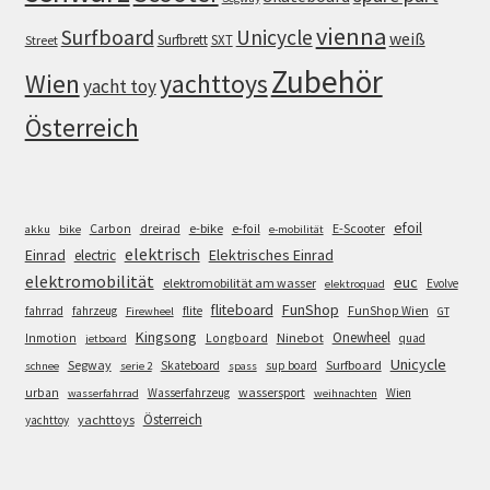
vienna
Surfboard
Unicycle
weiß
Surfbrett
SXT
Street
Zubehör
Wien
yachttoys
yacht toy
Österreich
efoil
e-bike
E-Scooter
Carbon
dreirad
e-foil
akku
bike
e-mobilität
elektrisch
Einrad
Elektrisches Einrad
electric
elektromobilität
euc
elektromobilität am wasser
Evolve
elektroquad
FunShop
fliteboard
fahrrad
fahrzeug
flite
FunShop Wien
Firewheel
GT
Kingsong
Onewheel
Ninebot
Inmotion
Longboard
quad
jetboard
Unicycle
Segway
Surfboard
Skateboard
sup board
schnee
serie 2
spass
wassersport
urban
Wasserfahrzeug
Wien
wasserfahrrad
weihnachten
Österreich
yachttoys
yachttoy