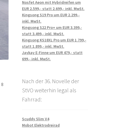
Nosfet Aeon mit Hybridreifen um
EUR 2.599,- statt 2.699,- inkl. MwSt.
Kingsong S19 Pro um EUR 2.299,-
inkl. MwSt.
Kingsong S22 Pro+ um EUR 3.399,-
statt 3.499,- inkl. MwSt.
Kingsong KS18XL Pro um EUR 1.799,-
statt 1.899,- inkl. MwSt.
Jaykay E-Finne um EUR 479,- statt
699,- inkl. MwSt.
Nach der 36. Novelle der
 8
StVO weiterhin legal als
Fahrrad:
Scuddy Slim V4
Mobot Elektrodreirad