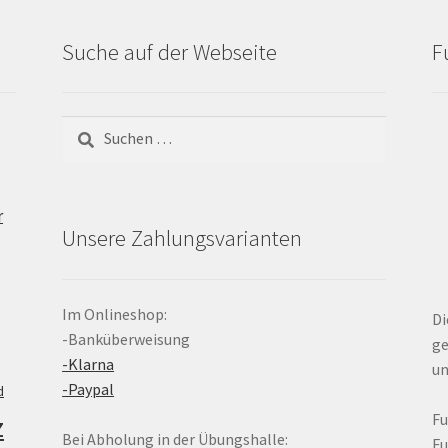
Suche auf der Webseite
F
Suchen
nach:
r
Unsere Zahlungsvarianten
Im Onlineshop:
Di
-Banküberweisung
ge
-Klarna
un
-Paypal
d
z
F
Bei Abholung in der Übungshalle:
F