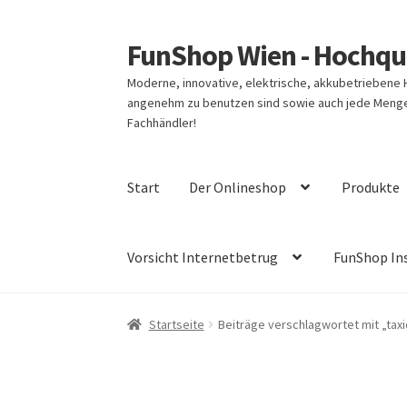
FunShop Wien - Hochqua
Zur
Zum
Navigation
Inhalt
Moderne, innovative, elektrische, akkubetriebene
springen
springen
angenehm zu benutzen sind sowie auch jede Menge 
Fachhändler!
Start
Der Onlineshop
Produkte
Vorsicht Internetbetrug
FunShop In
Startseite
Beiträge verschlagwortet mit „tax