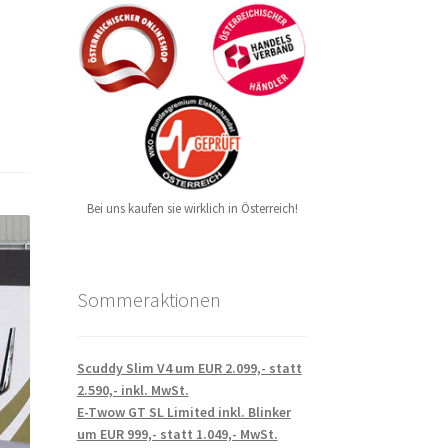
Bei uns kaufen sie wirklich in Österreich!
Sommeraktionen
Scuddy Slim V4 um EUR 2.099,- statt
2.590,- inkl. MwSt.
E-Twow GT SL Limited inkl. Blinker
um EUR 999,- statt 1.049,- MwSt.