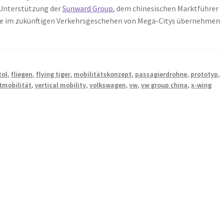
 Unterstützung der
Sunward Group
, dem chinesischen Marktführer
lle im zukünftigen Verkehrsgeschehen von Mega-Citys übernehmen
tol
,
fliegen
,
flying tiger
,
mobilitätskonzept
,
passagierdrohne
,
prototyp
ftmobilität
,
vertical mobility
,
volkswagen
,
vw
,
vw group china
,
x-wing