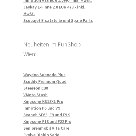
Inmotion V8S EUR 1.099,- inkl. MwSt.
Jaykay E-Finne 2.0 EUR 479,- inkl.
MwSt.
Scubajet Ersatzteile und Spare Parts
Neuheiten im FunShop
Wien:
Waydoo Subnado Plus
Scuddy Premium Quad
Steereon C30
VMoto Stash
Kingsong KS18XL Pro
Inmotion P6 und V9
Seabob SE63, F9 und F9 S
Kingsong F18 und F22 Pro
Seniorenmobil Vita Care
Evolve Diablo Serie