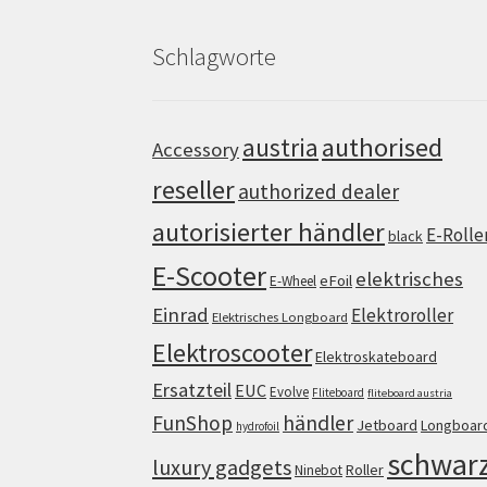
Schlagworte
authorised
austria
Accessory
reseller
authorized dealer
autorisierter händler
E-Rolle
black
E-Scooter
elektrisches
eFoil
E-Wheel
Einrad
Elektroroller
Elektrisches Longboard
Elektroscooter
Elektroskateboard
Ersatzteil
EUC
Evolve
Fliteboard
fliteboard austria
FunShop
händler
Jetboard
Longboar
hydrofoil
schwar
luxury gadgets
Roller
Ninebot