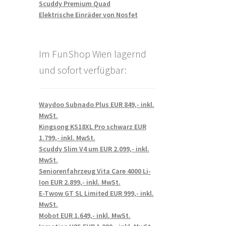
Scuddy Premium Quad
Elektrische Einräder von Nosfet
Im FunShop Wien lagernd
und sofort verfügbar:
Waydoo Subnado Plus EUR 849,- inkl.
MwSt.
Kingsong KS18XL Pro schwarz EUR
1.799,- inkl. MwSt.
Scuddy Slim V4 um EUR 2.099,- inkl.
MwSt.
Seniorenfahrzeug Vita Care 4000 Li-
Ion EUR 2.899,- inkl. MwSt.
E-Twow GT SL Limited EUR 999,- inkl.
MwSt.
Mobot EUR 1.649,- inkl. MwSt.