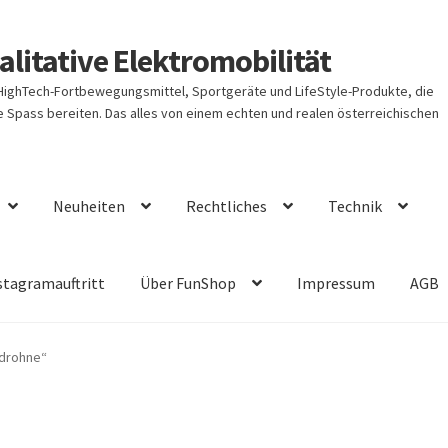
litative Elektromobilität
 HighTech-Fortbewegungsmittel, Sportgeräte und LifeStyle-Produkte, die
Spass bereiten. Das alles von einem echten und realen österreichischen
Neuheiten
Rechtliches
Technik
stagramauftritt
Über FunShop
Impressum
AGB
idrohne“