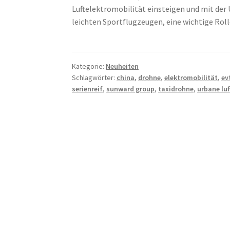
Luftelektromobilität einsteigen und mit der
leichten Sportflugzeugen, eine wichtige Ro
Kategorie:
Neuheiten
Schlagwörter:
china
,
drohne
,
elektromobilität
,
ev
serienreif
,
sunward group
,
taxidrohne
,
urbane lu