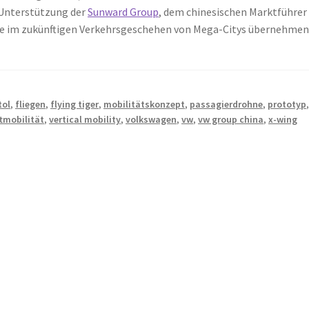
 Unterstützung der
Sunward Group
, dem chinesischen Marktführer
lle im zukünftigen Verkehrsgeschehen von Mega-Citys übernehmen
tol
,
fliegen
,
flying tiger
,
mobilitätskonzept
,
passagierdrohne
,
prototyp
ftmobilität
,
vertical mobility
,
volkswagen
,
vw
,
vw group china
,
x-wing