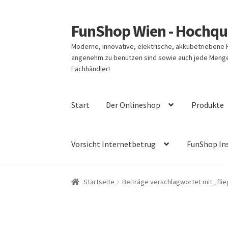
FunShop Wien - Hochqua
Zur
Zum
Navigation
Inhalt
Moderne, innovative, elektrische, akkubetriebene
springen
springen
angenehm zu benutzen sind sowie auch jede Menge 
Fachhändler!
Start
Der Onlineshop
Produkte
Vorsicht Internetbetrug
FunShop In
Startseite
Beiträge verschlagwortet mit „fli