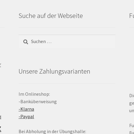
Suche auf der Webseite
F
Suchen
nach:
r
Unsere Zahlungsvarianten
Im Onlineshop:
Di
-Banküberweisung
ge
-Klarna
un
-Paypal
d
z
F
Bei Abholung in der Übungshalle:
F