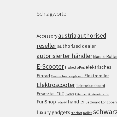
Schlagworte
authorised
austria
Accessory
reseller
authorized dealer
autorisierter händler
E-Rolle
black
E-Scooter
elektrisches
eFoil
E-Wheel
Einrad
Elektroroller
Elektrisches Longboard
Elektroscooter
Elektroskateboard
Ersatzteil
EUC
Evolve
Fliteboard
fliteboard austria
FunShop
händler
Jetboard
Longboar
hydrofoil
schwar
luxury gadgets
Roller
Ninebot