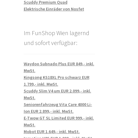
Scuddy Premium Quad
Elektrische Einräder von Nosfet
Im FunShop Wien lagernd
und sofort verfügbar:
Waydoo Subnado Plus EUR 849,- inkl.
MwSt.
Kingsong KS18XL Pro schwarz EUR
1.799,- inkl. MwSt.
Scuddy Slim V4 um EUR 2.099,- inkl.
MwSt.
Seniorenfahrzeug Vita Care 4000 Li-
Ion EUR 2.899,- inkl. MwSt.
E-Twow GT SL Limited EUR 999,- inkl.
MwSt.
Mobot EUR 1.649,- inkl. MwSt.