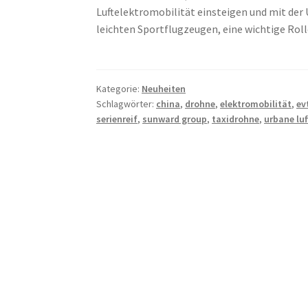
Luftelektromobilität einsteigen und mit der
leichten Sportflugzeugen, eine wichtige Ro
Kategorie:
Neuheiten
Schlagwörter:
china
,
drohne
,
elektromobilität
,
ev
serienreif
,
sunward group
,
taxidrohne
,
urbane lu