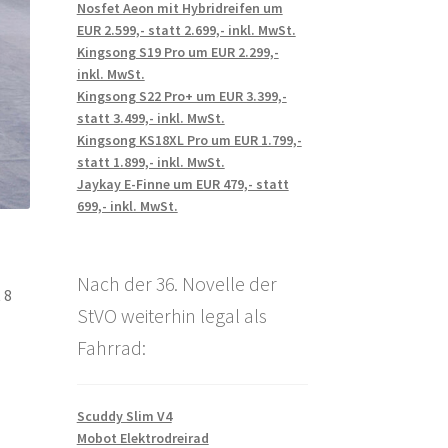
Nosfet Aeon mit Hybridreifen um
EUR 2.599,- statt 2.699,- inkl. MwSt.
Kingsong S19 Pro um EUR 2.299,-
inkl. MwSt.
Kingsong S22 Pro+ um EUR 3.399,-
statt 3.499,- inkl. MwSt.
Kingsong KS18XL Pro um EUR 1.799,-
statt 1.899,- inkl. MwSt.
Jaykay E-Finne um EUR 479,- statt
699,- inkl. MwSt.
Nach der 36. Novelle der
 8
StVO weiterhin legal als
Fahrrad:
Scuddy Slim V4
Mobot Elektrodreirad