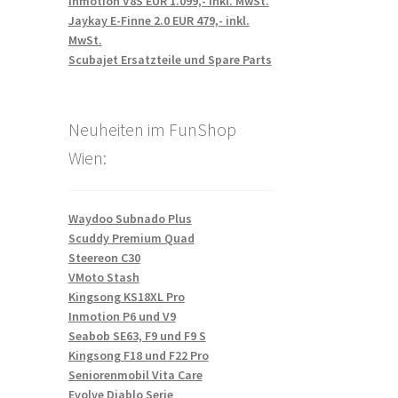
Inmotion V8S EUR 1.099,- inkl. MwSt.
Jaykay E-Finne 2.0 EUR 479,- inkl.
MwSt.
Scubajet Ersatzteile und Spare Parts
Neuheiten im FunShop
Wien:
Waydoo Subnado Plus
Scuddy Premium Quad
Steereon C30
VMoto Stash
Kingsong KS18XL Pro
Inmotion P6 und V9
Seabob SE63, F9 und F9 S
Kingsong F18 und F22 Pro
Seniorenmobil Vita Care
Evolve Diablo Serie