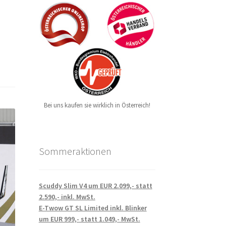
Bei uns kaufen sie wirklich in Österreich!
Sommeraktionen
Scuddy Slim V4 um EUR 2.099,- statt
2.590,- inkl. MwSt.
E-Twow GT SL Limited inkl. Blinker
um EUR 999,- statt 1.049,- MwSt.