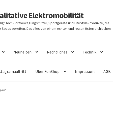
litative Elektromobilität
 HighTech-Fortbewegungsmittel, Sportgeräte und LifeStyle-Produkte, die
Spass bereiten. Das alles von einem echten und realen österreichischen
Neuheiten
Rechtliches
Technik
stagramauftritt
Über FunShop
Impressum
AGB
egen“