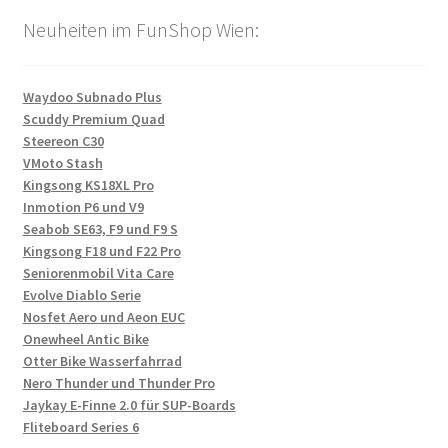
Neuheiten im FunShop Wien:
Waydoo Subnado Plus
Scuddy Premium Quad
Steereon C30
VMoto Stash
Kingsong KS18XL Pro
Inmotion P6 und V9
Seabob SE63, F9 und F9 S
Kingsong F18 und F22 Pro
Seniorenmobil Vita Care
Evolve Diablo Serie
Nosfet Aero und Aeon EUC
Onewheel Antic Bike
Otter Bike Wasserfahrrad
Nero Thunder und Thunder Pro
Jaykay E-Finne 2.0 für SUP-Boards
Fliteboard Series 6