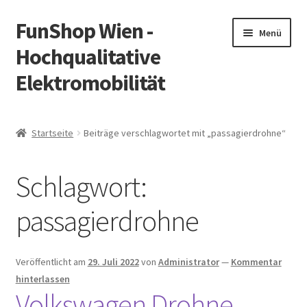
FunShop Wien -
Zur
Zum
Menü
Navigation
Inhalt
Hochqualitative
springen
springen
Elektromobilität
Unterm
Zum Onlineshop
öffnen
Startseite
Beiträge verschlagwortet mit „passagierdrohne“
Unterm
Informationen zur Rechtslage in Österreich
öffnen
Schlagwort:
Unterm
Vorsicht Internetbetrug
öffnen
passagierdrohne
Unterm
Über FunShop
öffnen
Impressum
Veröffentlicht am
29. Juli 2022
von
Administrator
—
Kommentar
hinterlassen
Volkswagen Drohne
Zum Onlineshop in der Web Version