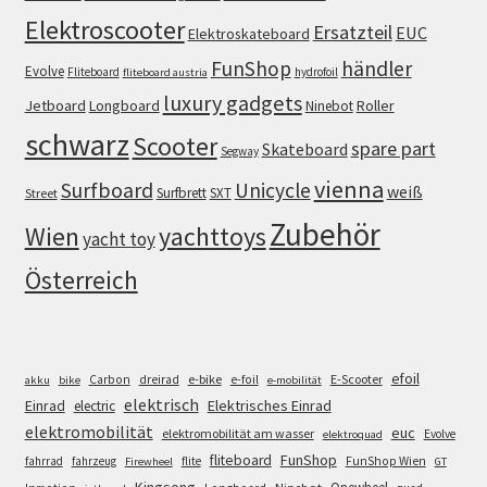
Elektroscooter
Ersatzteil
EUC
Elektroskateboard
FunShop
händler
Evolve
Fliteboard
hydrofoil
fliteboard austria
luxury gadgets
Jetboard
Longboard
Roller
Ninebot
schwarz
Scooter
spare part
Skateboard
Segway
vienna
Surfboard
Unicycle
weiß
Surfbrett
SXT
Street
Zubehör
Wien
yachttoys
yacht toy
Österreich
efoil
e-bike
E-Scooter
Carbon
dreirad
e-foil
akku
bike
e-mobilität
elektrisch
Einrad
Elektrisches Einrad
electric
elektromobilität
euc
elektromobilität am wasser
Evolve
elektroquad
FunShop
fliteboard
fahrrad
fahrzeug
flite
FunShop Wien
Firewheel
GT