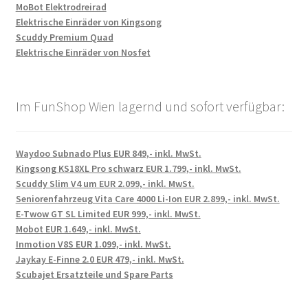
MoBot Elektrodreirad
Elektrische Einräder von Kingsong
Scuddy Premium Quad
Elektrische Einräder von Nosfet
Im FunShop Wien lagernd und sofort verfügbar:
Waydoo Subnado Plus EUR 849,- inkl. MwSt.
Kingsong KS18XL Pro schwarz EUR 1.799,- inkl. MwSt.
Scuddy Slim V4 um EUR 2.099,- inkl. MwSt.
Seniorenfahrzeug Vita Care 4000 Li-Ion EUR 2.899,- inkl. MwSt.
E-Twow GT SL Limited EUR 999,- inkl. MwSt.
Mobot EUR 1.649,- inkl. MwSt.
Inmotion V8S EUR 1.099,- inkl. MwSt.
Jaykay E-Finne 2.0 EUR 479,- inkl. MwSt.
Scubajet Ersatzteile und Spare Parts