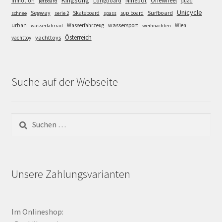
Kingsong
Onewheel
Ninebot
Inmotion
Longboard
quad
jetboard
Unicycle
Segway
Surfboard
Skateboard
sup board
schnee
serie 2
spass
wassersport
urban
Wasserfahrzeug
Wien
wasserfahrrad
weihnachten
Österreich
yachttoys
yachttoy
Suche auf der Webseite
Suchen
nach:
Unsere Zahlungsvarianten
Im Onlineshop: