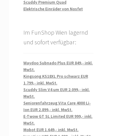
Scuddy Premium Quad
Elektrische Einräder von Nosfet
Im FunShop Wien lagernd
und sofort verfügbar:
Waydoo Subnado Plus EUR 849,- inkl.
MwSt.
Kingsong KS18XL Pro schwarz EUR
1.799,- inkl. MwSt.
Scuddy Slim V4 um EUR 2.099,- inkl.
MwSt.
Seniorenfahrzeug Vita Care 4000 Li-
Ion EUR 2.899,- inkl. MwSt.
E-Twow GT SL Limited EUR 999,- inkl.
MwSt.
Mobot EUR 1.649,- inkl. MwSt.