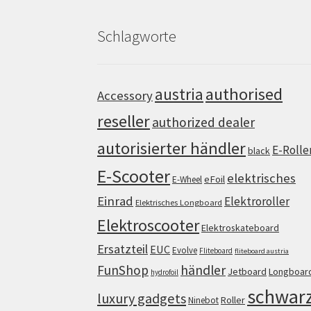
Schlagworte
authorised
austria
Accessory
reseller
authorized dealer
autorisierter händler
E-Rolle
black
E-Scooter
elektrisches
eFoil
E-Wheel
Einrad
Elektroroller
Elektrisches Longboard
Elektroscooter
Elektroskateboard
Ersatzteil
EUC
Evolve
Fliteboard
fliteboard austria
FunShop
händler
Jetboard
Longboar
hydrofoil
schwar
luxury gadgets
Roller
Ninebot