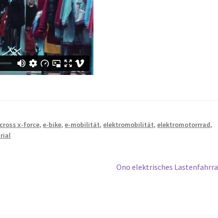
cross x-force
,
e-bike
,
e-mobilität
,
elektromobilität
,
elektromotorrrad
,
trial
Nächster
Ono elektrisches Lastenfahrr
Beitrag: