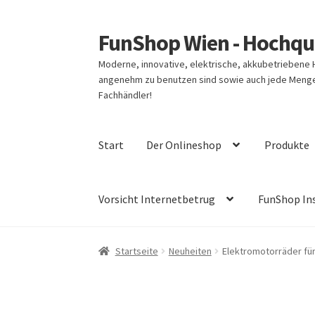
FunShop Wien - Hochqua
Zur
Zum
Navigation
Inhalt
Moderne, innovative, elektrische, akkubetriebene
springen
springen
angenehm zu benutzen sind sowie auch jede Menge 
Fachhändler!
Start
Der Onlineshop
Produkte
Vorsicht Internetbetrug
FunShop In
Startseite
Neuheiten
Elektromotorräder fü