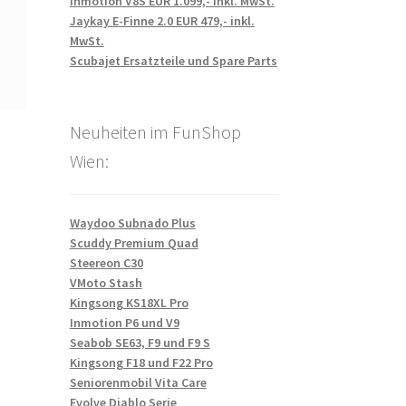
Inmotion V8S EUR 1.099,- inkl. MwSt.
Jaykay E-Finne 2.0 EUR 479,- inkl.
MwSt.
Scubajet Ersatzteile und Spare Parts
Neuheiten im FunShop
Wien:
Waydoo Subnado Plus
Scuddy Premium Quad
Steereon C30
VMoto Stash
Kingsong KS18XL Pro
Inmotion P6 und V9
Seabob SE63, F9 und F9 S
Kingsong F18 und F22 Pro
Seniorenmobil Vita Care
Evolve Diablo Serie