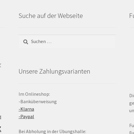
Suche auf der Webseite
F
Suchen
nach:
r
Unsere Zahlungsvarianten
Im Onlineshop:
Di
-Banküberweisung
ge
-Klarna
un
-Paypal
d
z
F
Bei Abholung in der Übungshalle:
F