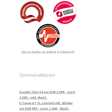
Bei uns kaufen sie wirklich in Österreich!
Sommeraktionen
Scuddy Slim V4 um EUR 2.099,- statt
2.590,- inkl. MwSt.
E-Twow GT SL Limited inkl. Blinker
um EUR 999,- statt 1.049,- MwSt.