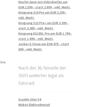
Nosfet Aeon mit Hybridreifen um
EUR 2.599,- statt 2.699,- inkl. MwSt.
Kingsong S19 Pro um EUR 2.299,-
inkl. MwSt.
Kingsong S22 Pro+ um EUR 3.399,-
statt 3.499,- inkl. MwSt.
Kingsong KS18XL Pro um EUR 1.799,-
statt 1.899,- inkl. MwSt.
Jaykay E-Finne um EUR 479,- statt
699,- inkl. MwSt.
ahre
Nach der 36. Novelle der
StVO weiterhin legal als
Fahrrad:
Scuddy Slim V4
Mobot Elektrodreirad