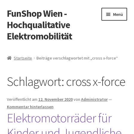
FunShop Wien -
Zur
Zum
Menü
Navigation
Inhalt
Hochqualitative
springen
springen
Elektromobilität
Unterm
Zum Onlineshop
öffnen
Startseite
Beiträge verschlagwortet mit „cross x-force“
Unterm
Informationen zur Rechtslage in Österreich
öffnen
Schlagwort:
cross x-force
Unterm
Vorsicht Internetbetrug
öffnen
Unterm
Über FunShop
Veröffentlicht am
12. November 2020
von
Administrator
—
öffnen
Kommentar hinterlassen
Impressum
Elektromotorräder für
Kinder und Jugendliche
Zum Onlineshop in der Web Version