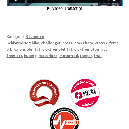
Kategorie:
Neuheiten
Schlagwörter:
bike
,
challanger
,
cross
,
cross hero
,
cross x-force
,
e-bike
,
e-mobilität
,
elektromobilität
,
elektromotorrrad
,
freerider
,
kuberg
,
motorbike
,
motorrrad
,
ranger
,
trial