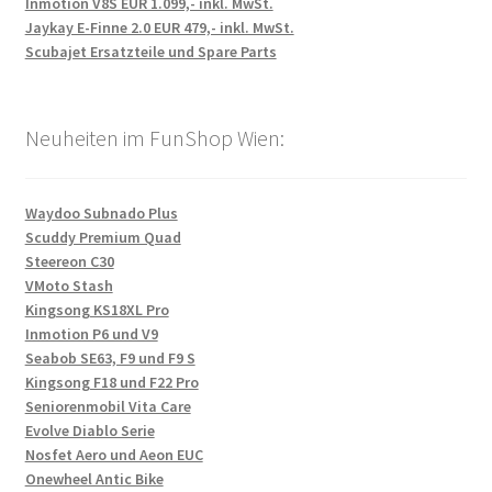
Inmotion V8S EUR 1.099,- inkl. MwSt.
Jaykay E-Finne 2.0 EUR 479,- inkl. MwSt.
Scubajet Ersatzteile und Spare Parts
Neuheiten im FunShop Wien:
Waydoo Subnado Plus
Scuddy Premium Quad
Steereon C30
VMoto Stash
Kingsong KS18XL Pro
Inmotion P6 und V9
Seabob SE63, F9 und F9 S
Kingsong F18 und F22 Pro
Seniorenmobil Vita Care
Evolve Diablo Serie
Nosfet Aero und Aeon EUC
Onewheel Antic Bike