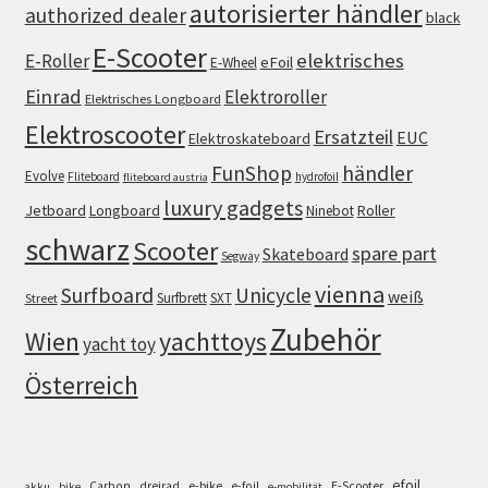
autorisierter händler
authorized dealer
black
E-Scooter
elektrisches
E-Roller
eFoil
E-Wheel
Einrad
Elektroroller
Elektrisches Longboard
Elektroscooter
Ersatzteil
EUC
Elektroskateboard
FunShop
händler
Evolve
Fliteboard
hydrofoil
fliteboard austria
luxury gadgets
Jetboard
Longboard
Roller
Ninebot
schwarz
Scooter
spare part
Skateboard
Segway
vienna
Surfboard
Unicycle
weiß
Surfbrett
SXT
Street
Zubehör
Wien
yachttoys
yacht toy
Österreich
efoil
e-bike
E-Scooter
Carbon
dreirad
e-foil
akku
bike
e-mobilität