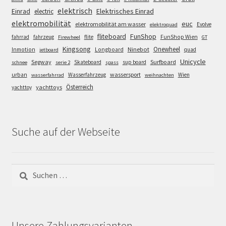
elektrisch
Einrad
Elektrisches Einrad
electric
elektromobilität
euc
elektromobilität am wasser
Evolve
elektroquad
FunShop
fliteboard
fahrrad
fahrzeug
flite
FunShop Wien
Firewheel
GT
Kingsong
Onewheel
Ninebot
Inmotion
Longboard
quad
jetboard
Unicycle
Segway
Surfboard
Skateboard
sup board
schnee
serie 2
spass
wassersport
urban
Wasserfahrzeug
Wien
wasserfahrrad
weihnachten
Österreich
yachttoys
yachttoy
Suche auf der Webseite
Suchen
nach:
Unsere Zahlungsvarianten