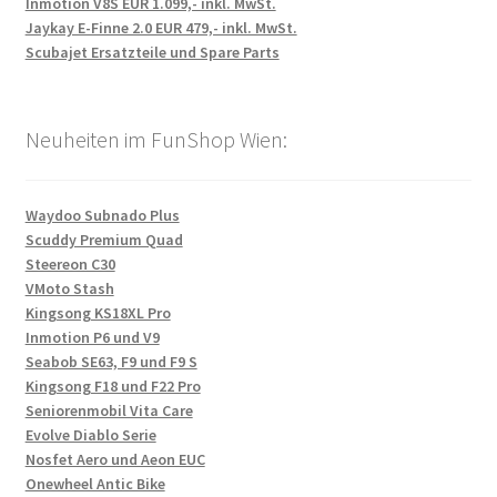
Inmotion V8S EUR 1.099,- inkl. MwSt.
Jaykay E-Finne 2.0 EUR 479,- inkl. MwSt.
Scubajet Ersatzteile und Spare Parts
Neuheiten im FunShop Wien:
Waydoo Subnado Plus
Scuddy Premium Quad
Steereon C30
VMoto Stash
Kingsong KS18XL Pro
Inmotion P6 und V9
Seabob SE63, F9 und F9 S
Kingsong F18 und F22 Pro
Seniorenmobil Vita Care
Evolve Diablo Serie
Nosfet Aero und Aeon EUC
Onewheel Antic Bike