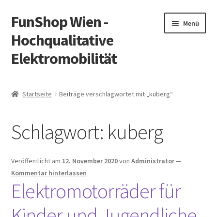
FunShop Wien -
Zur
Zum
Menü
Navigation
Inhalt
Hochqualitative
springen
springen
Elektromobilität
Unterm
Zum Onlineshop
öffnen
Startseite
Beiträge verschlagwortet mit „kuberg“
Unterm
Informationen zur Rechtslage in Österreich
öffnen
Schlagwort:
kuberg
Unterm
Vorsicht Internetbetrug
öffnen
Unterm
Über FunShop
Veröffentlicht am
12. November 2020
von
Administrator
—
öffnen
Kommentar hinterlassen
Impressum
Elektromotorräder für
Kinder und Jugendliche
Zum Onlineshop in der Web Version