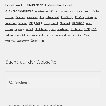
elektrisch
Einrad
Elektrisches Einrad
electric
elektromobilität
euc
elektromobilität am wasser
Evolve
elektroquad
FunShop
fliteboard
fahrrad
fahrzeug
flite
FunShop Wien
Firewheel
GT
Kingsong
Onewheel
Ninebot
Inmotion
Longboard
quad
jetboard
Unicycle
Segway
Surfboard
Skateboard
sup board
schnee
serie 2
spass
wassersport
urban
Wasserfahrzeug
Wien
wasserfahrrad
weihnachten
Österreich
yachttoys
yachttoy
Suche auf der Webseite
Suchen
nach:
Unsere Zahlungsvarianten