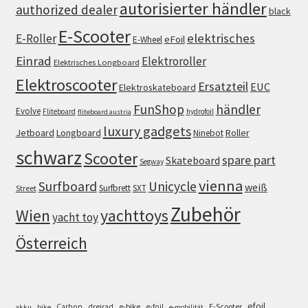
autorisierter händler
authorized dealer
black
E-Scooter
elektrisches
E-Roller
eFoil
E-Wheel
Einrad
Elektroroller
Elektrisches Longboard
Elektroscooter
Ersatzteil
EUC
Elektroskateboard
FunShop
händler
Evolve
Fliteboard
hydrofoil
fliteboard austria
luxury gadgets
Jetboard
Longboard
Roller
Ninebot
schwarz
Scooter
spare part
Skateboard
Segway
vienna
Surfboard
Unicycle
weiß
Surfbrett
SXT
Street
Zubehör
Wien
yachttoys
yacht toy
Österreich
efoil
e-bike
E-Scooter
Carbon
dreirad
e-foil
akku
bike
e-mobilität