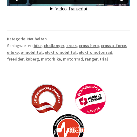
Kategorie:
Neuheiten
Schlagwörter:
bike
,
challanger
,
cross
,
cross hero
,
cross x-force
,
e-bike
,
e-mobilität
,
elektromobilität
,
elektromotorrrad
,
freerider
,
kuberg
,
motorbike
,
motorrrad
,
ranger
,
trial