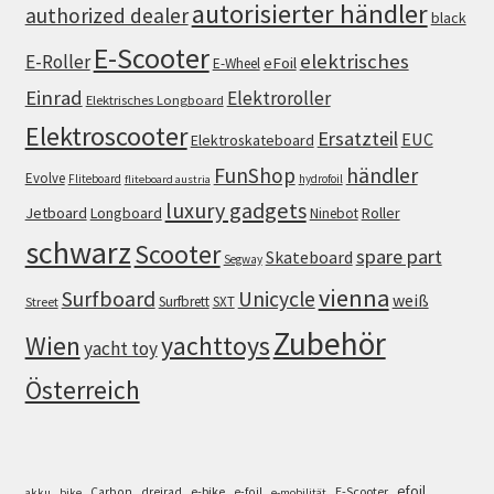
autorisierter händler
authorized dealer
black
E-Scooter
elektrisches
E-Roller
eFoil
E-Wheel
Einrad
Elektroroller
Elektrisches Longboard
Elektroscooter
Ersatzteil
EUC
Elektroskateboard
FunShop
händler
Evolve
Fliteboard
hydrofoil
fliteboard austria
luxury gadgets
Jetboard
Longboard
Roller
Ninebot
schwarz
Scooter
spare part
Skateboard
Segway
vienna
Surfboard
Unicycle
weiß
Surfbrett
SXT
Street
Zubehör
Wien
yachttoys
yacht toy
Österreich
efoil
e-bike
E-Scooter
Carbon
dreirad
e-foil
akku
bike
e-mobilität