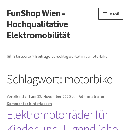
FunShop Wien -
Zur
Zum
Menü
Navigation
Inhalt
Hochqualitative
springen
springen
Elektromobilität
Unterm
Zum Onlineshop
öffnen
Startseite
Beiträge verschlagwortet mit „motorbike“
Unterm
Informationen zur Rechtslage in Österreich
öffnen
Schlagwort:
motorbike
Unterm
Vorsicht Internetbetrug
öffnen
Unterm
Über FunShop
Veröffentlicht am
12. November 2020
von
Administrator
—
öffnen
Kommentar hinterlassen
Impressum
Elektromotorräder für
Kinder und Jugendliche
Zum Onlineshop in der Web Version