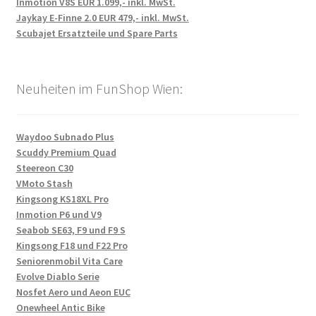
Inmotion V8S EUR 1.099,- inkl. MwSt.
Jaykay E-Finne 2.0 EUR 479,- inkl. MwSt.
Scubajet Ersatzteile und Spare Parts
Neuheiten im FunShop Wien:
Waydoo Subnado Plus
Scuddy Premium Quad
Steereon C30
VMoto Stash
Kingsong KS18XL Pro
Inmotion P6 und V9
Seabob SE63, F9 und F9 S
Kingsong F18 und F22 Pro
Seniorenmobil Vita Care
Evolve Diablo Serie
Nosfet Aero und Aeon EUC
Onewheel Antic Bike