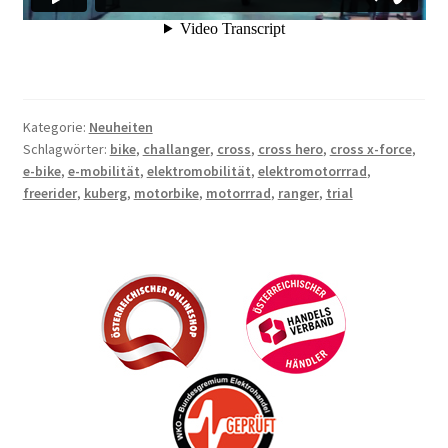
Kategorie:
Neuheiten
Schlagwörter:
bike
,
challanger
,
cross
,
cross hero
,
cross x-force
,
e-bike
,
e-mobilität
,
elektromobilität
,
elektromotorrrad
,
freerider
,
kuberg
,
motorbike
,
motorrrad
,
ranger
,
trial