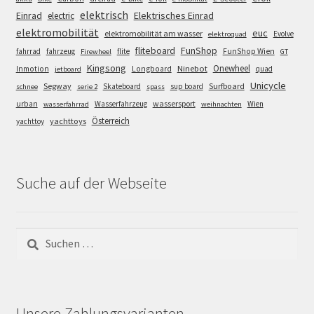
elektrisch
Einrad
Elektrisches Einrad
electric
elektromobilität
euc
elektromobilität am wasser
Evolve
elektroquad
FunShop
fliteboard
fahrrad
fahrzeug
flite
FunShop Wien
Firewheel
GT
Kingsong
Onewheel
Ninebot
Inmotion
Longboard
quad
jetboard
Unicycle
Segway
Surfboard
Skateboard
sup board
schnee
serie 2
spass
wassersport
urban
Wasserfahrzeug
Wien
wasserfahrrad
weihnachten
Österreich
yachttoys
yachttoy
Suche auf der Webseite
Suchen
nach:
Unsere Zahlungsvarianten