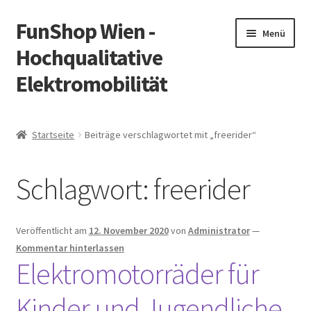
FunShop Wien -
Zur
Zum
Menü
Navigation
Inhalt
Hochqualitative
springen
springen
Elektromobilität
Unterm
Zum Onlineshop
öffnen
Startseite
Beiträge verschlagwortet mit „freerider“
Unterm
Informationen zur Rechtslage in Österreich
öffnen
Schlagwort:
freerider
Unterm
Vorsicht Internetbetrug
öffnen
Unterm
Über FunShop
Veröffentlicht am
12. November 2020
von
Administrator
—
öffnen
Kommentar hinterlassen
Impressum
Elektromotorräder für
Kinder und Jugendliche
Zum Onlineshop in der Web Version