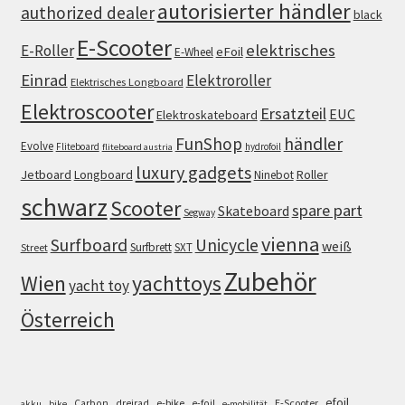
autorisierter händler
authorized dealer
black
E-Scooter
elektrisches
E-Roller
eFoil
E-Wheel
Einrad
Elektroroller
Elektrisches Longboard
Elektroscooter
Ersatzteil
EUC
Elektroskateboard
FunShop
händler
Evolve
Fliteboard
hydrofoil
fliteboard austria
luxury gadgets
Jetboard
Longboard
Roller
Ninebot
schwarz
Scooter
spare part
Skateboard
Segway
vienna
Surfboard
Unicycle
weiß
Surfbrett
SXT
Street
Zubehör
Wien
yachttoys
yacht toy
Österreich
efoil
e-bike
E-Scooter
Carbon
dreirad
e-foil
akku
bike
e-mobilität