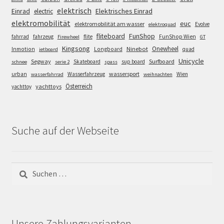
elektrisch
Einrad
Elektrisches Einrad
electric
elektromobilität
euc
elektromobilität am wasser
Evolve
elektroquad
FunShop
fliteboard
fahrrad
fahrzeug
flite
FunShop Wien
Firewheel
GT
Kingsong
Onewheel
Ninebot
Inmotion
Longboard
quad
jetboard
Unicycle
Segway
Surfboard
Skateboard
sup board
schnee
serie 2
spass
wassersport
urban
Wasserfahrzeug
Wien
wasserfahrrad
weihnachten
Österreich
yachttoys
yachttoy
Suche auf der Webseite
Suchen
nach:
Unsere Zahlungsvarianten