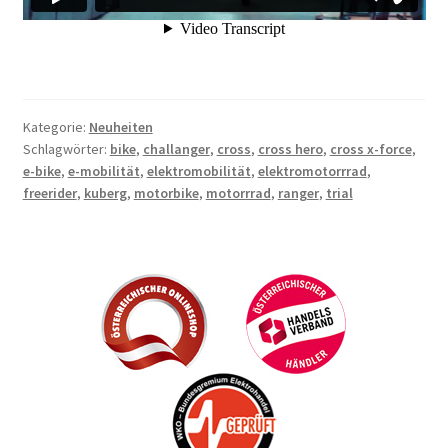
Kategorie:
Neuheiten
Schlagwörter:
bike
,
challanger
,
cross
,
cross hero
,
cross x-force
,
e-bike
,
e-mobilität
,
elektromobilität
,
elektromotorrrad
,
freerider
,
kuberg
,
motorbike
,
motorrrad
,
ranger
,
trial