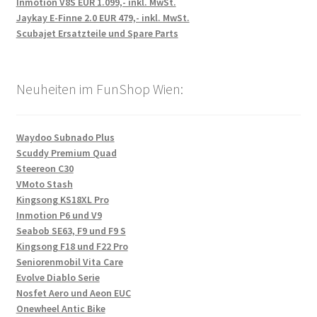
Inmotion V8S EUR 1.099,- inkl. MwSt.
Jaykay E-Finne 2.0 EUR 479,- inkl. MwSt.
Scubajet Ersatzteile und Spare Parts
Neuheiten im FunShop Wien:
Waydoo Subnado Plus
Scuddy Premium Quad
Steereon C30
VMoto Stash
Kingsong KS18XL Pro
Inmotion P6 und V9
Seabob SE63, F9 und F9 S
Kingsong F18 und F22 Pro
Seniorenmobil Vita Care
Evolve Diablo Serie
Nosfet Aero und Aeon EUC
Onewheel Antic Bike