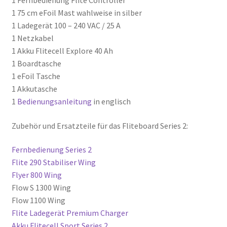
1 Fernbedienung Flite Controller
1 75 cm eFoil Mast wahlweise in silber
1 Ladegerät 100 – 240 VAC / 25 A
1 Netzkabel
1 Akku Flitecell Explore 40 Ah
1 Boardtasche
1 eFoil Tasche
1 Akkutasche
1
Bedienungsanleitung
in englisch
Zubehör und Ersatzteile für das Fliteboard Series 2:
Fernbedienung Series 2
Flite 290 Stabiliser Wing
Flyer 800 Wing
Flow S 1300 Wing
Flow 1100 Wing
Flite Ladegerät Premium Charger
Akku Flitecell Sport Series 2