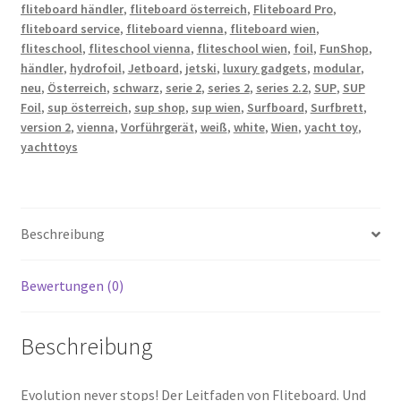
fliteboard händler
,
fliteboard österreich
,
Fliteboard Pro
,
fliteboard service
,
fliteboard vienna
,
fliteboard wien
,
fliteschool
,
fliteschool vienna
,
fliteschool wien
,
foil
,
FunShop
,
händler
,
hydrofoil
,
Jetboard
,
jetski
,
luxury gadgets
,
modular
,
neu
,
Österreich
,
schwarz
,
serie 2
,
series 2
,
series 2.2
,
SUP
,
SUP
Foil
,
sup österreich
,
sup shop
,
sup wien
,
Surfboard
,
Surfbrett
,
version 2
,
vienna
,
Vorführgerät
,
weiß
,
white
,
Wien
,
yacht toy
,
yachttoys
Beschreibung
Bewertungen (0)
Beschreibung
Evolution never stops! Der Leitfaden von Fliteboard. Und