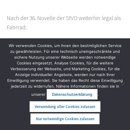
Nach der 36. Novelle der StVO weiterhin legal als
Fahrrad:
Wir verwenden Cookies, um ihnen den bestmöglichen Service
Scuddy Slim V4
zu gewährleisten. Für eine technisch uneingeschränkte und
Mobot Elektrodreirad
sichere Nutzung unserer Webseite werden notwendige
Seniorenmobil Vita Care 4000
Cookies eingesetzt. Analyse Cookies, für die weitere
Seniorenmobil Vita Care 1000
Verbesserung der Webseite, und Marketing Cookies, für die
Vita Care 4000 Duo
Anzeige individueller Angebote, werden nur nach Ihrer
Nero Thunder Lastenfahrrad
Einwilligung verwendet. Sie haben das Recht diese Einwilligung
jederzeit zu widerrufen. Nähere Informationen finden sie in
unserer
Datenschutzerklärung
.
In Österreich nur bei uns im FunShop Wien
Verwendung aller Cookies zulassen
erhältlich:
0
Nur notwendige Cookies zulassen
Suche
Suche