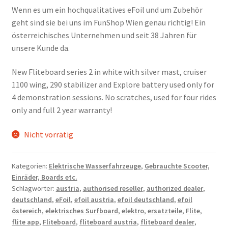
Wenn es um ein hochqualitatives eFoil und um Zubehör
geht sind sie bei uns im FunShop Wien genau richtig! Ein
österreichisches Unternehmen und seit 38 Jahren für
unsere Kunde da.
New Fliteboard series 2 in white with silver mast, cruiser
1100 wing, 290 stabilizer and Explore battery used only for
4 demonstration sessions. No scratches, used for four rides
only and full 2 year warranty!
Nicht vorrätig
Kategorien:
Elektrische Wasserfahrzeuge
,
Gebrauchte Scooter,
Einräder, Boards etc.
Schlagwörter:
austria
,
authorised reseller
,
authorized dealer
,
deutschland
,
eFoil
,
efoil austria
,
efoil deutschland
,
efoil
östereich
,
elektrisches Surfboard
,
elektro
,
ersatzteile
,
Flite
,
flite app
,
Fliteboard
,
fliteboard austria
,
fliteboard dealer
,