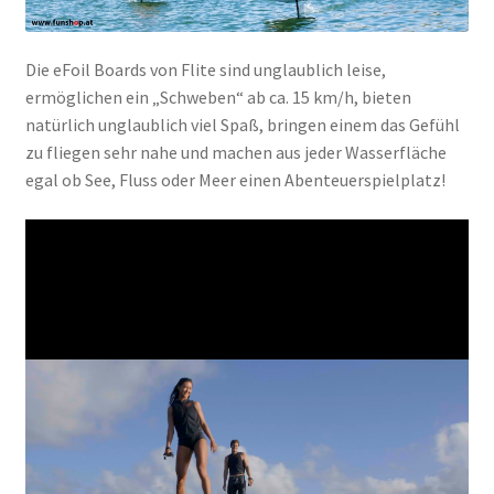
Die eFoil Boards von Flite sind unglaublich leise,
ermöglichen ein „Schweben“ ab ca. 15 km/h, bieten
natürlich unglaublich viel Spaß, bringen einem das Gefühl
zu fliegen sehr nahe und machen aus jeder Wasserfläche
egal ob See, Fluss oder Meer einen Abenteuerspielplatz!