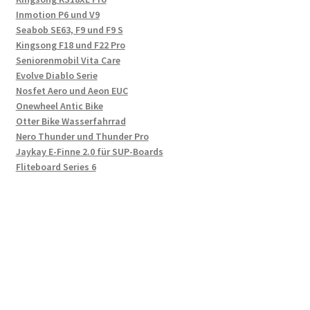
Inmotion P6 und V9
Seabob SE63, F9 und F9 S
Kingsong F18 und F22 Pro
Seniorenmobil Vita Care
Evolve Diablo Serie
Nosfet Aero und Aeon EUC
Onewheel Antic Bike
Otter Bike Wasserfahrrad
Nero Thunder und Thunder Pro
Jaykay E-Finne 2.0 für SUP-Boards
Fliteboard Series 6