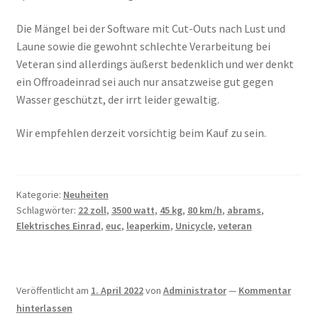
Die Mängel bei der Software mit Cut-Outs nach Lust und
Laune sowie die gewohnt schlechte Verarbeitung bei
Veteran sind allerdings äußerst bedenklich und wer denkt
ein Offroadeinrad sei auch nur ansatzweise gut gegen
Wasser geschützt, der irrt leider gewaltig.
Wir empfehlen derzeit vorsichtig beim Kauf zu sein.
Kategorie:
Neuheiten
Schlagwörter:
22 zoll
,
3500 watt
,
45 kg
,
80 km/h
,
abrams
,
Elektrisches Einrad
,
euc
,
leaperkim
,
Unicycle
,
veteran
Veröffentlicht am
1. April 2022
von
Administrator
—
Kommentar
hinterlassen