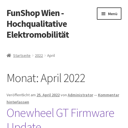
FunShop Wien -
Zur
Zum
Menü
Navigation
Inhalt
Hochqualitative
springen
springen
Elektromobilität
Unterm
Zum Onlineshop
öffnen
Startseite
2022
April
Unterm
Informationen zur Rechtslage in Österreich
öffnen
Monat:
April 2022
Unterm
Vorsicht Internetbetrug
öffnen
Unterm
Über FunShop
Veröffentlicht am
25. April 2022
von
Administrator
—
Kommentar
öffnen
hinterlassen
Impressum
Onewheel GT Firmware
Update
Zum Onlineshop in der Web Version