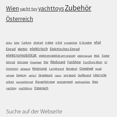
Zubehör
Wien
yachttoys
yacht toy
Österreich
efoil
e-bike
E-Scooter
Carbon
dreirad
e-foil
akku
bike
e-mobilität
elektrisch
Einrad
Elektrisches Einrad
electric
elektromobilität
euc
elektromobilität am wasser
Evolve
elektroquad
FunShop
fliteboard
fahrrad
fahrzeug
flite
FunShop Wien
Firewheel
GT
Kingsong
Onewheel
Ninebot
Inmotion
Longboard
quad
jetboard
Unicycle
Segway
Surfboard
Skateboard
sup board
schnee
serie 2
spass
wassersport
urban
Wasserfahrzeug
Wien
wasserfahrrad
weihnachten
Österreich
yachttoys
yachttoy
Suche auf der Webseite