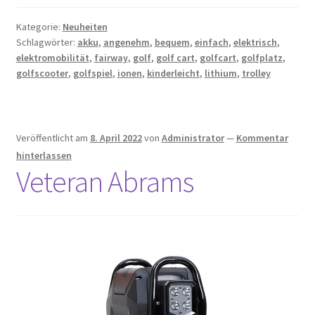
Kategorie:
Neuheiten
Schlagwörter:
akku
,
angenehm
,
bequem
,
einfach
,
elektrisch
,
elektromobilität
,
fairway
,
golf
,
golf cart
,
golfcart
,
golfplatz
,
golfscooter
,
golfspiel
,
ionen
,
kinderleicht
,
lithium
,
trolley
Veröffentlicht am
8. April 2022
von
Administrator
—
Kommentar
hinterlassen
Veteran Abrams