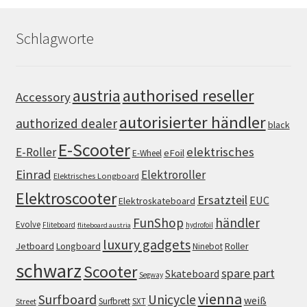
Schlagworte
authorised reseller
austria
Accessory
autorisierter händler
authorized dealer
black
E-Scooter
elektrisches
E-Roller
eFoil
E-Wheel
Einrad
Elektroroller
Elektrisches Longboard
Elektroscooter
Ersatzteil
EUC
Elektroskateboard
FunShop
händler
Evolve
Fliteboard
hydrofoil
fliteboard austria
luxury gadgets
Jetboard
Longboard
Roller
Ninebot
schwarz
Scooter
spare part
Skateboard
Segway
vienna
Surfboard
Unicycle
weiß
Surfbrett
SXT
Street