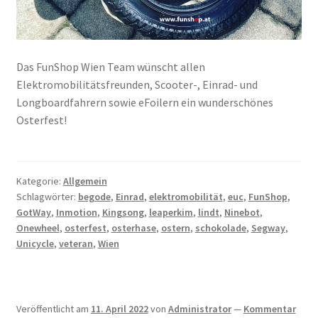
Das FunShop Wien Team wünscht allen
Elektromobilitätsfreunden, Scooter-, Einrad- und
Longboardfahrern sowie eFoilern ein wunderschönes
Osterfest!
Kategorie:
Allgemein
Schlagwörter:
begode
,
Einrad
,
elektromobilität
,
euc
,
FunShop
,
GotWay
,
Inmotion
,
Kingsong
,
leaperkim
,
lindt
,
Ninebot
,
Onewheel
,
osterfest
,
osterhase
,
ostern
,
schokolade
,
Segway
,
Unicycle
,
veteran
,
Wien
Veröffentlicht am
11. April 2022
von
Administrator
—
Kommentar