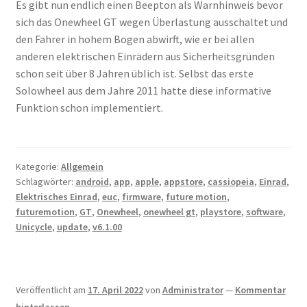
Es gibt nun endlich einen Beepton als Warnhinweis bevor
sich das Onewheel GT wegen Überlastung ausschaltet und
den Fahrer in hohem Bogen abwirft, wie er bei allen
anderen elektrischen Einrädern aus Sicherheitsgründen
schon seit über 8 Jahren üblich ist. Selbst das erste
Solowheel aus dem Jahre 2011 hatte diese informative
Funktion schon implementiert.
Kategorie:
Allgemein
Schlagwörter:
android
,
app
,
apple
,
appstore
,
cassiopeia
,
Einrad
,
Elektrisches Einrad
,
euc
,
firmware
,
future motion
,
futuremotion
,
GT
,
Onewheel
,
onewheel gt
,
playstore
,
software
,
Unicycle
,
update
,
v6.1.00
Veröffentlicht am
17. April 2022
von
Administrator
—
Kommentar
hinterlassen